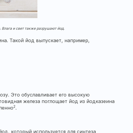
. Влага и свет также разрушают йод.
на. Такой йод выпускает, например,
тозу. Это обуславливает его высокую
товидная железа поглощает йод из йодказеина
2
дленно
.
од, который используется для синтеза