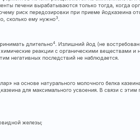
нты печени вырабатываются только тогда, когда орга
почему риск передозировки при приеме йодказеина от
3
ко, сколько ему нужно
.
4
принимать длительно
. Излишний йод (не востребова
в химические реакции с органическими веществами и н
этим негативных последствий не наблюдается.
ар» на основе натурального молочного белка казеи
дказеина для максимального усвоения. В связи с этим
овидной железы;