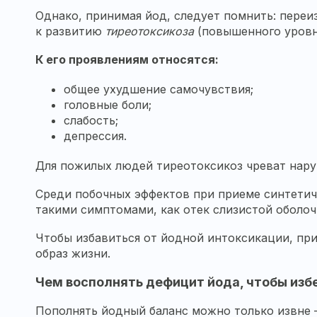
Однако, принимая йод, следует помнить: переи
к развитию
тиреотоксикоза
(повышенного уровн
К его проявлениям относятся:
общее ухудшение самочувствия;
головные боли;
слабость;
депрессия.
Для пожилых людей тиреотоксикоз чреват нару
Среди побочных эффектов при приеме синтетиче
такими симптомами, как отек слизистой оболоч
Чтобы избавиться от йодной интоксикации, пр
образ жизни.
Чем восполнять дефицит йода, чтобы изб
Пополнять йодный баланс можно только извне —