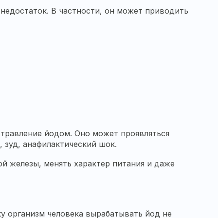
недостаток. В частности, он может приводить
отравление йодом. Оно может проявляться
 зуд, анафилактический шок.
й железы, менять характер питания и даже
ку организм человека вырабатывать йод не