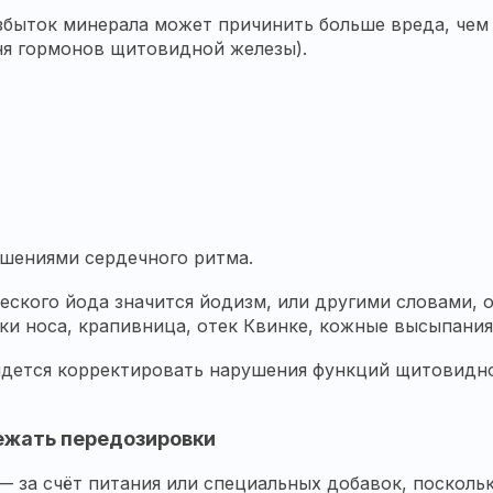
збыток минерала может причинить больше вреда, чем 
я гормонов щитовидной железы).
шениями сердечного ритма.
ского йода значится йодизм, или другими словами, 
ки носа, крапивница, отек Квинке, кожные высыпания,
идется корректировать нарушения функций щитовидно
ежать передозировки
 за счёт питания или специальных добавок, посколь