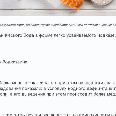
х и белом мясе, но после термической обработки его остается очень мало
ического йода в форме легко усваиваемого йодказеи
у йодказеина.
елка молока – казеина, но при этом не содержит лак
ледования показали: в условиях йодного дефицита щи
соли, а его выведение при этом происходит более ме
 ферментов печени расщепляется на аминокислоты и й