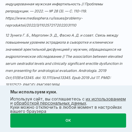
индуцированная мужская инфертильность // Проблемы
репродукции. — 2022. — № 28 (3). — С. 110–119.
https://www.mediasphera.ru/issues/problemy-
reproduktsii/2022/3/1102572172022031110
12 Зунига Г. Б., Марголин Э. Д., Фасио А. Д. и соавт. Связь между
повышенным уровнем эстрадиола в сыворотке и клинически
значимой эректильной дисфункцией у мужчин, обращающихся на
андрологическое обследование // The association between elevated
serum oestradiol levels and clinically significant erectile dysfunction in
men presenting for andrological evaluation. Andrologia. 2019
Oct;51(9):e13345. doi:
10.1111/and.13345
. Epub 2019 Jul 17. PMID:
31317572; PMCID: PMC6903694.
Мы используем куки.
13 Инструкция по применению лекарственного препарата для
Используя сайт, вы соглашаетесь с
их использованием
медицинского применения Эффекс Трибулус. Рег. удостоверение:
и
обработкой персональных данных
.
Куки можно отключить в любой момент в настройках
ЛП-004200.
вашего браузера
ОК