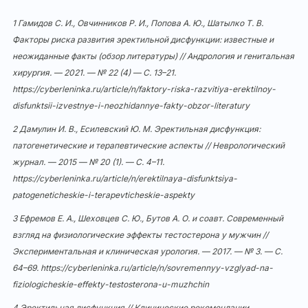
1 Гамидов С. И., Овчинников Р. И., Попова А. Ю., Шатылко Т. В.
Факторы риска развития эректильной дисфункции: известные и
неожиданные факты (обзор литературы) // Андрология и генитальная
хирургия. — 2021. — № 22 (4) — С. 13–21.
https://cyberleninka.ru/article/n/faktory-riska-razvitiya-erektilnoy-
disfunktsii-izvestnye-i-neozhidannye-fakty-obzor-literatury
2 Дамулин И. В., Есилевский Ю. М. Эректильная дисфункция:
патогенетические и терапевтические аспекты // Неврологический
журнал. — 2015 — № 20 (1). — С. 4–11.
https://cyberleninka.ru/article/n/erektilnaya-disfunktsiya-
patogeneticheskie-i-terapevticheskie-aspekty
3 Ефремов Е. А., Шеховцев С. Ю., Бутов А. О. и соавт. Современный
взгляд на физиологические эффекты тестостерона у мужчин //
Экспериментальная и клиническая урология. — 2017. — № 3. — С.
64–69.
https://cyberleninka.ru/article/n/sovremennyy-vzglyad-na-
fiziologicheskie-effekty-testosterona-u-muzhchin
4 Эректильная дисфункция // Клинические рекомендации