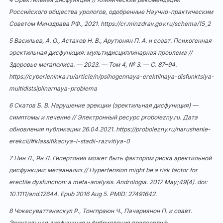
Российского общества урологов, одобренные Научно-практическим
Советом Минздрава РФ., 2021.
https://cr.minzdrav.gov.ru/schema/15_2
5 Васильев, А. О., Астахов Н. В., Арутюнян П. А. и соавт. Психогенная
эректильная дисфункция: мультидисциплинарная проблема //
Здоровье мегаполиса. — 2023. — Том 4, № 3. — С. 87–94.
https://cyberleninka.ru/article/n/psihogennaya-erektilnaya-disfunktsiya-
multidistsiplinarnaya-problema
6 Скатов Б. В. Нарушение эрекции (эректильная дисфункция) —
симптомы и лечение // Электронный ресурс probolezny.ru. Дата
обновления публикации 26.04.2021.
https://probolezny.ru/narushenie-
erekcii/#klassifikaciya-i-stadii-razvitiya-0
7 Нин Л., Ян Л. Гипертония может быть фактором риска эректильной
дисфункции: метаанализ // Hypertension might be a risk factor for
erectile dysfunction: a meta-analysis. Andrologia. 2017 May;49(4). doi:
10.1111/and.12644
. Epub 2016 Aug 5. PMID: 27491642.
8 Чокесуваттанаскул Р., Тонгпраюн Ч., Пачариянон П. и соавт.
Эректильная дисфункция и фибрилляция предсердий: