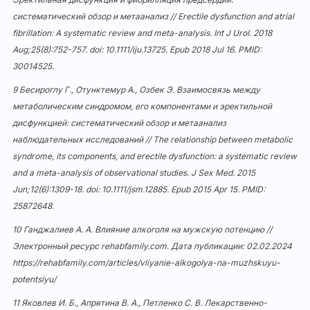
систематический обзор и метаанализ // Erectile dysfunction and atrial
fibrillation: A systematic review and meta-analysis. Int J Urol. 2018
Aug;25(8):752-757. doi:
10.1111/iju.13725
. Epub 2018 Jul 16. PMID:
30014525.
9 Бесироглу Г., Отунктемур А., Озбек Э. Взаимосвязь между
метаболическим синдромом, его компонентами и эректильной
дисфункцией: систематический обзор и метаанализ
наблюдательных исследований // The relationship between metabolic
syndrome, its components, and erectile dysfunction: a systematic review
and a meta-analysis of observational studies. J Sex Med. 2015
Jun;12(6):1309-18. doi:
10.1111/jsm.12885
. Epub 2015 Apr 15. PMID:
25872648.
10 Ганджалиев А. А. Влияние алкоголя на мужскую потенцию //
Электронный ресурс rehabfamily.com. Дата публикации: 02.02.2024
https://rehabfamily.com/articles/vliyanie-alkogolya-na-muzhskuyu-
potentsiyu/
11 Яковлев И. Б., Апрятина В. А., Петленко С. В. Лекарственно-