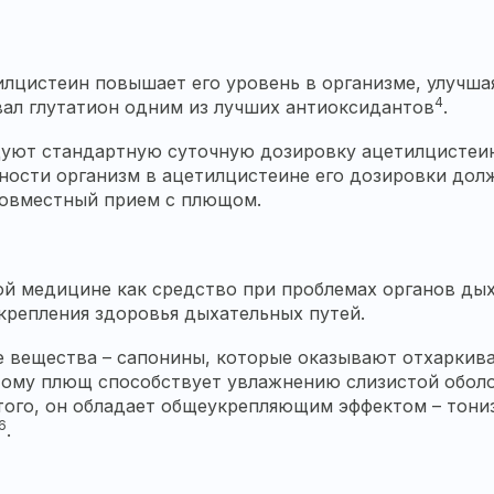
илцистеин повышает его уровень в организме, улучша
4
вал глутатион одним из лучших антиоксидантов
.
дуют стандартную суточную дозировку ацетилцистеина
ности организм в ацетилцистеине его дозировки долж
совместный прием с плющом.
й медицине как средство при проблемах органов ды
укрепления здоровья дыхательных путей.
е вещества – сапонины, которые оказывают отхаркив
тому плющ способствует увлажнению слизистой оболо
того, он обладает общеукрепляющим эффектом – тони
6
.