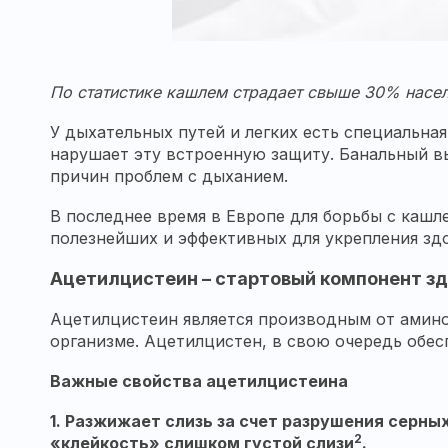
По статистике кашлем страдает свыше 30% населе
У дыхательных путей и легких есть специальная
нарушает эту встроенную защиту. Банальный 
причин проблем с дыханием.
В последнее время в Европе для борьбы с кашл
полезнейших и эффективных для укрепления здо
Ацетилцистеин ­– стартовый компонент з
Ацетилцистеин является производным от амино
организме. Ацетилцистен, в свою очередь обе
Важные свойства ацетилцистеина
1.
Разжижает слизь за счет разрушения серных
2
«клейкость» слишком густой слизи
.