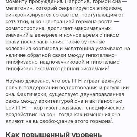
моменту пробуждения. Напротив, гормон сна —
мелатонин, который секретируется эпифизом,
синхронизируется со светом, поступающим от
сетчатки, и концентрацией гормона роста —
соматотропина, достигает максимальных
значений в вечернее и ночное время с пиком
сразу после засыпания. Такие суточные
колебания кортизола и мелатонина указывают на
наличие обратной связи между гипоталамо-
гипофизарно-надпочечниковой и гипоталамо-
1
гипофизарно-соматотропной системами
.
Научно доказано, что ось ГГН играет важную
роль в поддержании бодрствования и регуляции
сна. Фактически, существует двунаправленная
связь между архитектурой сна и активностью
оси ГГН — кортизол оказывает специфическое
воздействие на сон, тогда как изменения сна
1
влияют на высвобождение этого гормона
.
Как повышенный уровень