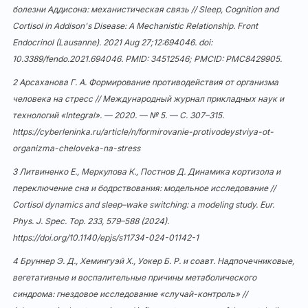
болезни Аддисона: механистическая связь // Sleep, Cognition and
Cortisol in Addison's Disease: A Mechanistic Relationship. Front
Endocrinol (Lausanne). 2021 Aug 27;12:694046. doi:
10.3389/fendo.2021.694046
. PMID: 34512546; PMCID: PMC8429905.
2 Арсаханова Г. А. Формирование противодействия от организма
человека на стресс // Международный журнал прикладных наук и
технологий «Integral». — 2020. — № 5. — С. 307–315.
https://cyberleninka.ru/article/n/formirovanie-protivodeystviya-ot-
organizma-cheloveka-na-stress
3 Литвиненко Е., Меркулова К., Постнов Д. Динамика кортизола и
переключение сна и бодрствования: модельное исследование //
Cortisol dynamics and sleep–wake switching: a modeling study. Eur.
Phys. J. Spec. Top. 233, 579–588 (2024).
https://doi.org/10.1140/epjs/s11734-024-01142-1
4 Бруннер Э. Д., Хемингуэй Х., Уокер Б. Р. и соавт. Надпочечниковые,
вегетативные и воспалительные причины метаболического
синдрома: гнездовое исследование «случай-контроль» //