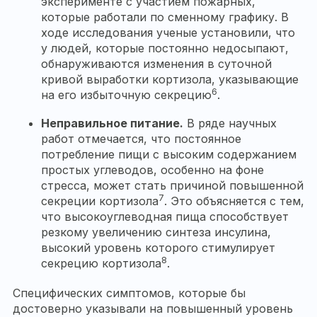
эксперименте с участием пожарных,
которые работали по сменному графику. В
ходе исследования ученые установили, что
у людей, которые постоянно недосыпают,
обнаруживаются изменения в суточной
кривой выработки кортизола, указывающие
6
на его избыточную секрецию
.
Неправильное питание.
В ряде научных
работ отмечается, что постоянное
потребление пищи с высоким содержанием
простых углеводов, особенно на фоне
стресса, может стать причиной повышенной
7
секреции кортизола
. Это объясняется с тем,
что высокоуглеводная пища способствует
резкому увеличению синтеза инсулина,
высокий уровень которого стимулирует
8
секрецию кортизола
.
Специфических симптомов, которые бы
достоверно указывали на повышенный уровень