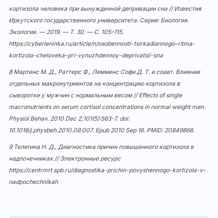
кортизола человека при вынужденной депривации сна // Известия
Иркутского государственного университета. Серия: Биология.
Экология. — 2019. — Т. 30. — С. 105–115.
https://cyberleninka.ru/article/n/osobennosti-tsirkadiannogo-ritma-
kortizola-cheloveka-pri-vynuzhdennoy-deprivatsii-sna
8 Мартенс М. Д., Раттерс Ф., Лемменс Софи Д. Т. и соавт. Влияние
отдельных макронутриентов на концентрацию кортизола в
сыворотке у мужчин с нормальным весом // Effects of single
macronutrients on serum cortisol concentrations in normal weight men.
Physiol Behav. 2010 Dec 2;101(5):563-7. doi:
10.1016/j.physbeh.2010.09.007
. Epub 2010 Sep 16. PMID: 20849868.
9 Телегина Н. Д., Диагностика причин повышенного кортизола в
надпочечниках // Электронные ресурс
https://centrmrt.spb.ru/diagnostika-prichin-povyshennogo-kortizola-v-
nadpochechnikah