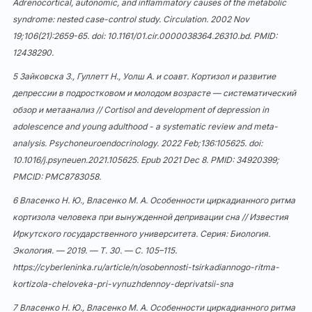
Adrenocortical, autonomic, and inflammatory causes of the metabolic
syndrome: nested case-control study. Circulation. 2002 Nov
19;106(21):2659-65. doi:
10.1161/01.cir.0000038364.26310.bd
. PMID:
12438290.
5 Зайковска З., Гуллетт Н., Уолш А. и соавт. Кортизол и развитие
депрессии в подростковом и молодом возрасте — систематический
обзор и метаанализ // Cortisol and development of depression in
adolescence and young adulthood - a systematic review and meta-
analysis. Psychoneuroendocrinology. 2022 Feb;136:105625. doi:
10.1016/j.psyneuen.2021.105625
. Epub 2021 Dec 8. PMID: 34920399;
PMCID: PMC8783058.
6 Власенко Н. Ю., Власенко М. А. Особенности циркадианного ритма
кортизола человека при вынужденной депривации сна // Известия
Иркутского государственного университета. Серия: Биология.
Экология. — 2019. — Т. 30. — С. 105–115.
https://cyberleninka.ru/article/n/osobennosti-tsirkadiannogo-ritma-
kortizola-cheloveka-pri-vynuzhdennoy-deprivatsii-sna
7 Власенко Н. Ю., Власенко М. А. Особенности циркадианного ритма