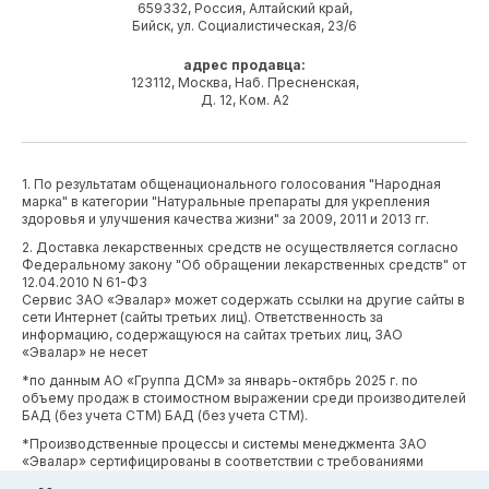
659332, Россия, Алтайский край,
Бийск, ул. Социалистическая, 23/6
адрес продавца:
123112, Москва, Наб. Пресненская,
Д. 12, Ком. А2
1. По результатам общенационального голосования "Народная
марка" в категории "Натуральные препараты для укрепления
здоровья и улучшения качества жизни" за 2009, 2011 и 2013 гг.
2. Доставка лекарственных средств не осуществляется согласно
Федеральному закону "Об обращении лекарственных средств" от
12.04.2010 N 61-ФЗ
Сервис ЗАО «Эвалар» может содержать ссылки на другие сайты в
сети Интернет (сайты третьих лиц). Ответственность за
информацию, содержащуюся на сайтах третьих лиц, ЗАО
«Эвалар» не несет
*по данным АО «Группа ДСМ» за январь-октябрь 2025 г. по
объему продаж в стоимостном выражении среди производителей
БАД (без учета СТМ) БАД (без учета СТМ).
*Производственные процессы и системы менеджмента ЗАО
«Эвалар» сертифицированы в соответствии с требованиями
международных сертификатов GMP, ISO, HACCP