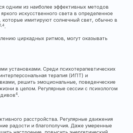
ся одним из наиболее эффективных методов
 яркого искусственного света в определенное
, которые имитируют солнечный свет, обычно в
2,4
.
лению циркадных ритмов, могут оказывать
ыми установками. Среди психотерапевтических
интерперсональная терапия (ИПТ) и
овками, решить эмоциональные, поведенческие
изни в целом. Регулярные сессии с психологом
4
идивов
.
ктивного расстройства. Регулярные движения
ие радости и благополучия. Даже умеренные
чшить настроение, повысить энергетический