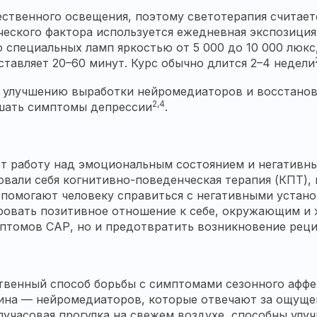
ственного освещения, поэтому светотерапия считает
ческого фактора используется ежедневная экспозиция
 специальных ламп яркостью от 5 000 до 10 000 люкс
ставляет 20–60 минут. Курс обычно длится 2–4 недели
т улучшению выработки нейромедиаторов и восстанов
2,4
ьшать симптомы депрессии
.
т работу над эмоциональным состоянием и негативн
вали себя когнитивно-поведенческая терапия (КПТ), 
 помогают человеку справиться с негативными устан
овать позитивное отношение к себе, окружающим и ж
мптомов САР, но и предотвратить возникновение рец
твенный способ борьбы с симптомами сезонного аффе
ина — нейромедиаторов, которые отвечают за ощущен
лучасовая прогулка на свежем воздухе, способны улу