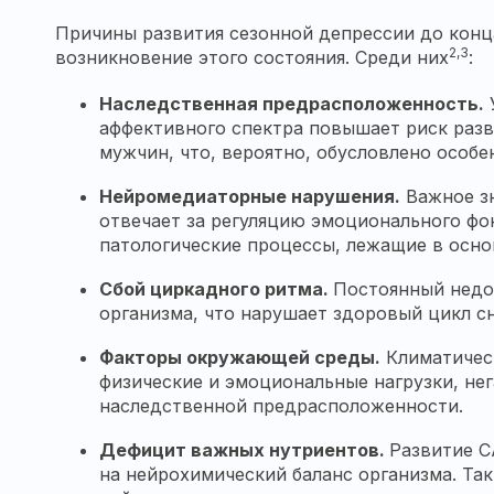
Причины развития сезонной депрессии до конц
2,3
возникновение этого состояния. Среди них
:
Наследственная предрасположенность.
У
аффективного спектра повышает риск разв
мужчин, что, вероятно, обусловлено особе
Нейромедиаторные нарушения.
Важное зн
отвечает за регуляцию эмоционального фо
патологические процессы, лежащие в осно
Сбой циркадного ритма.
Постоянный недо
организма, что нарушает здоровый цикл с
Факторы окружающей среды.
Климатическ
физические и эмоциональные нагрузки, не
наследственной предрасположенности.
Дефицит важных нутриентов.
Развитие С
на нейрохимический баланс организма. Та