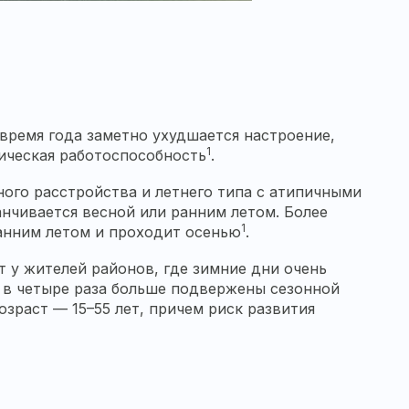
время года заметно ухудшается настроение,
1
зическая работоспособность
.
ого расстройства и летнего типа с атипичными
анчивается весной или ранним летом. Более
1
ранним летом и проходит осенью
.
т у жителей районов, где зимние дни очень
ы в четыре раза больше подвержены сезонной
озраст — 15–55 лет, причем риск развития