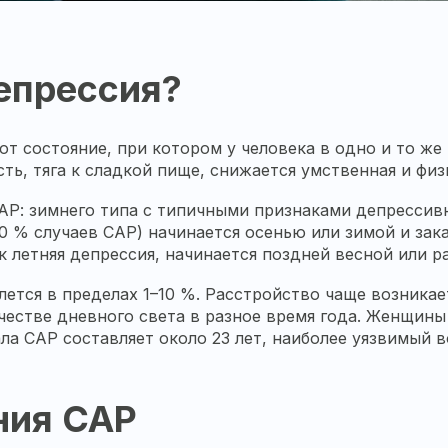
депрессия?
 состояние, при котором у человека в одно и то же 
сть, тяга к сладкой пище, снижается умственная и фи
Р: зимнего типа с типичными признаками депрессивн
0 % случаев САР) начинается осенью или зимой и зак
ак летняя депрессия, начинается поздней весной или 
ется в пределах 1–10 %. Расстройство чаще возникае
ичестве дневного света в разное время года. Женщин
а САР составляет около 23 лет, наиболее уязвимый в
ния САР