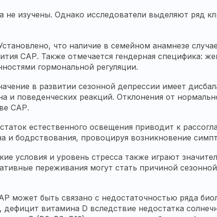
а не изучены. Однако исследователи выделяют ряд к
становлено, что наличие в семейном анамнезе случа
ития САР. Также отмечается гендерная специфика: ж
нностями гормональной регуляции.
ачение в развитии сезонной депрессии имеет дисба
на и поведенческих реакций. Отклонения от нормальн
ве САР.
статок естественного освещения приводит к рассогл
на и бодрствования, провоцируя возникновение симп
ие условия и уровень стресса также играют значите
гативные переживания могут стать причиной сезонной
АР может быть связано с недостаточностью ряда био
к, дефицит витамина D вследствие недостатка солнеч