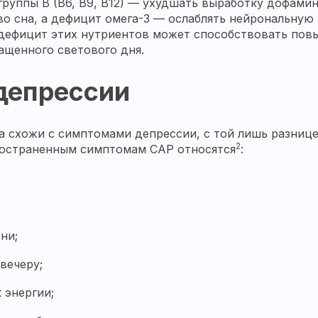
руппы B (B6, B9, B12) — ухудшать выработку дофами
во сна, а дефицит омега-3 — ослаблять нейрональную
 дефицит этих нутриентов может способствовать пов
ащенного светового дня.
депрессии
 схожи с симптомами депрессии, с той лишь разницей
2
пространенным симптомам САР относятся
:
ни;
вечеру;
 энергии;