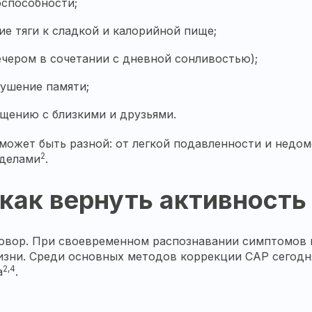
оспособности;
ие тяги к сладкой и калорийной пище;
ечером в сочетании с дневной сонливостью);
ушение памяти;
бщению с близкими и друзьями.
ожет быть разной: от легкой подавленности и недомо
2
 делами
.
как вернуть активность
говор. При своевременном распознавании симптомов
изни. Среди основных методов коррекции САР сегодн
2,4
а
.