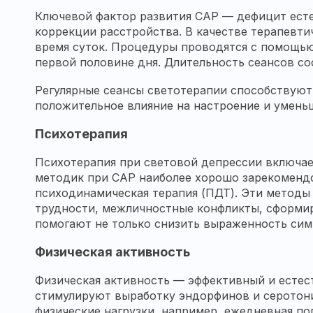
Ключевой фактор развития САР — дефицит есте
коррекции расстройства. В качестве терапевти
время суток. Процедуры проводятся с помощью
первой половине дня. Длительность сеансов со
Регулярные сеансы светотерапии способствую
положительное влияние на настроение и умен
Психотерапия
Психотерапия при световой депрессии включае
методик при САР наиболее хорошо зарекомендо
психодинамическая терапия (ПДТ). Эти методы
трудности, межличностные конфликты, сформир
помогают не только снизить выраженность си
Физическая активность
Физическая активность — эффективный и естес
стимулируют выработку эндорфинов и серотон
физические нагрузки, например, ежедневная по