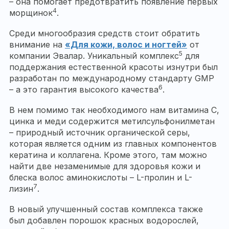
– она помогает предотвратить появление первых
4
морщинок
.
Среди многообразия средств стоит обратить
внимание на
«Для кожи, волос и ногтей»
от
5
компании Эвалар. Уникальный комплекс
для
поддержания естественной красоты изнутри был
разработан по международному стандарту GMP
6
– а это гарантия высокого качества
.
В нем помимо так необходимого нам витамина С,
цинка и меди содержится метилсульфонилметан
– природный источник органической серы,
которая является одним из главных компонентов
кератина и коллагена. Кроме этого, там можно
найти две незаменимые для здоровья кожи и
блеска волос аминокислоты – L-пролин и L-
7
лизин
.
В новый улучшенный состав комплекса также
был добавлен порошок красных водорослей,