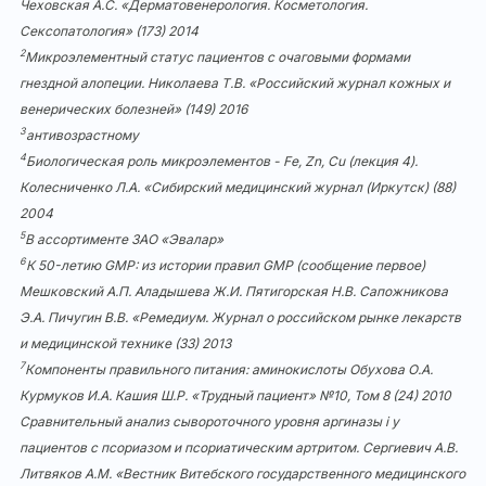
Чеховская А.С. «Дерматовенерология. Косметология.
Сексопатология» (173) 2014
2
Микроэлементный статус пациентов с очаговыми формами
гнездной алопеции. Николаева Т.В. «Российский журнал кожных и
венерических болезней» (149) 2016
3
антивозрастному
4
Биологическая роль микроэлементов - Fe, Zn, Cu (лекция 4).
Колесниченко Л.А. «Сибирский медицинский журнал (Иркутск) (88)
2004
5
В ассортименте ЗАО «Эвалар»
6
К 50-летию GMP: из истории правил GMP (сообщение первое)
Мешковский А.П. Аладышева Ж.И. Пятигорская Н.В. Сапожникова
Э.А. Пичугин В.В. «Ремедиум. Журнал о российском рынке лекарств
и медицинской технике (33) 2013
7
Компоненты правильного питания: аминокислоты Обухова О.А.
Курмуков И.А. Кашия Ш.Р. «Трудный пациент» №10, Том 8 (24) 2010
Сравнительный анализ сывороточного уровня аргиназы i у
пациентов с псориазом и псориатическим артритом. Сергиевич А.В.
Литвяков А.М. «Вестник Витебского государственного медицинского