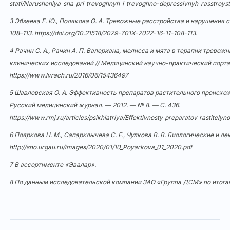
stati/Narusheniya_sna_pri_trevoghnyh_i_trevoghno-depressivnyh_rasstroys
3 Эбзеева Е. Ю., Полякова О. А. Тревожные расстройства и нарушения сн
108–113.
https://doi.org/10.21518/2079-701X-2022-16-11-108-113
.
4 Рачин С. А., Рачин А. П. Валериана, мелисса и мята в терапии тревож
клинических исследований // Медицинский научно-практический портал 
https://www.lvrach.ru/2016/06/15436497
5 Шавловская О. А. Эффективность препаратов растительного происхож
Русский медицинский журнал. — 2012. — № 8. — С. 436.
https://www.rmj.ru/articles/psikhiatriya/Effektivnosty_preparatov_rastitely
6 Пояркова Н. М., Сапарклычева С. Е., Чулкова В. В. Биологические и
http://sno.urgau.ru/images/2020/01/10_Poyarkova_01_2020.pdf
7 В ассортименте «Эвалар».
8 По данным исследовательской компании ЗАО «Группа ДСМ» по итогам