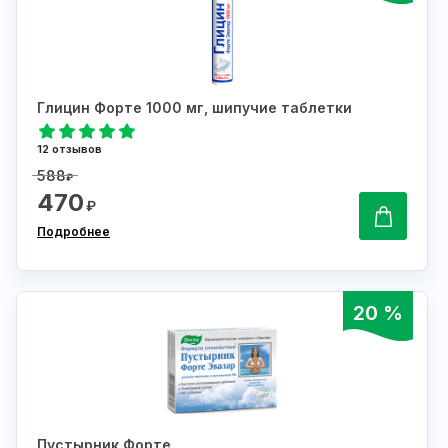
Глицин Форте 1000 мг, шипучие таблетки
12 отзывов
588
₽
470
₽
Подробнее
20 %
Пустырник Форте