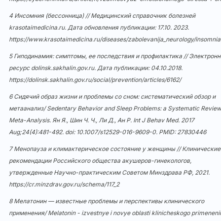
4 Инсомния (бессонница) // Медицинский справочник болезней
krasotaimedicina.ru. Дата обновления публикации: 17.10. 2023.
https://www.krasotaimedicina.ru/diseases/zabolevanija_neurology/insomnia
5 Гиподинамия: симптомы, ее последствия и профилактика // Электрон
ресурс dolinsk.sakhalin.gov.ru. Дата публикации: 04.10.2018.
https://dolinsk.sakhalin.gov.ru/social/prevention/articles/6162/
6 Сидячий образ жизни и проблемы со сном: систематический обзор и
метаанализ/ Sedentary Behavior and Sleep Problems: a Systematic Revie
Meta-Analysis. Ян Я., Шин Ч. Ч., Ли Д., Ан Р. Int J Behav Med. 2017
Aug;24(4):481-492. doi:
10.1007/s12529-016-9609-0
. PMID: 27830446
7 Менопауза и климактерическое состояние у женщины // Клинические
рекомендации Российского общества акушеров-гинекологов,
утвержденные Научно-практическим Советом Минздрава РФ, 2021.
https://cr.minzdrav.gov.ru/schema/117_2
8 Мелатонин — известные проблемы и перспективы клинического
применения/ Melatonin - izvestnye i novye oblasti klinicheskogo primeneni