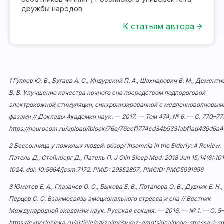
дружбы народов.
К статьям автора
1 Гуляев Ю. В., Бугаев А. С., Индурский П. А., Шахнарович В. М., Демент
В. В. Улучшение качества ночного сна посредством подпороговой
электрокожной стимуляции, синхронизированной с медленноволновым
фазами // Доклады Академии наук. — 2017. — Том 474, № 6. — С. 770–77
https://neurocom.ru/upload/iblock/76e/76ecf1774cd34b9331abf1ad439d6a4
2 Бессонница у пожилых людей: обзор/ Insomnia in the Elderly: A Review.
Патель Д., Стейнберг Д., Патель П. J Clin Sleep Med. 2018 Jun 15;14(6):10
1024. doi:
10.5664/jcsm.7172
. PMID: 29852897; PMCID:
PMC5991956
3 Юматов Е. А., Глазачев О. С., Быкова Е. В., Потапова О. В., Дудник Е. Н.,
Перцов С. С. Взаимосвязь эмоционального стресса и сна // Вестник
Международной академии наук. Русская секция. — 2016. — № 1. — С. 5–
https://cyberleninka.ru/article/n/vzaimosvyaz-emotsionalnogo-stressa-i-s