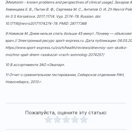
[Melatonin - known problems and perspectives of clinical usage]. Захаров А.
Хивинцева Е. В., Пытин В. Ф., Сергеева М. С., Антипов О. И. Zh Nevrol Psik
Im S S Korsakova. 2017;117(4. Vyp. 2):74-78. Russian. doi:
10.17116/jnevro20171174274-78
. PMID: 28777368
9 Новиков М. Днем нельзя спать больше 45 минут. Почему — объясняе
врач // Электронный ресурс sport-express.ru. Дата публикации: 06.05.20
https://www.sport-express.ru/zozh/health/reviews/dnevnoy-son-skolko-
mozhno-spat-dnem-rasskazal-vrach-somnolog-2074257/
10 В ассортименте ЗАО «Эвалар».
11 Отчет о сравнительном тестировании, Сибирское отделение РАН,
Новосибирск, 2013 г.
Пожалуйста, оцените эту статью: