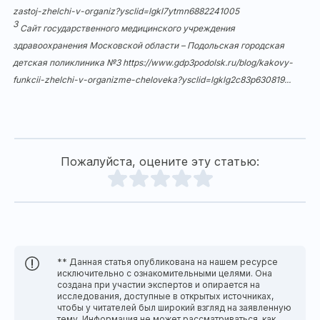
zastoj-zhelchi-v-organiz?ysclid=lgkl7ytmn6882241005
3
Сайт государственного медицинского учреждения
здравоохранения Московской области – Подольская городская
детская поликлиника №3
https://www.gdp3podolsk.ru/blog/kakovy-
funkcii-zhelchi-v-organizme-cheloveka?ysclid=lgklg2c83p630819...
Пожалуйста, оцените эту статью:
** Данная статья опубликована на нашем ресурсе
исключительно с ознакомительными целями. Она
создана при участии экспертов и опирается на
исследования, доступные в открытых источниках,
чтобы у читателей был широкий взгляд на заявленную
тему. Информация не может рассматриваться, как