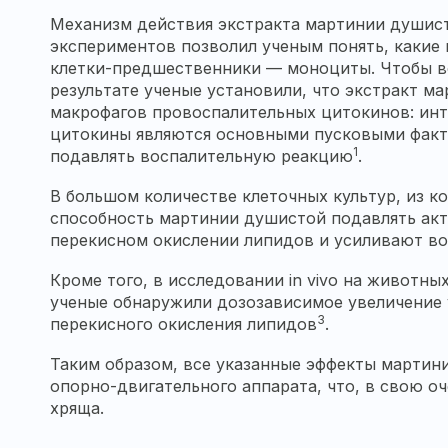
Механизм действия экстракта мартинии душисто
экспериментов позволил ученым понять, какие 
клетки-предшественники — моноциты. Чтобы во
результате ученые установили, что экстракт 
макрофагов провоспалительных цитокинов: инте
цитокины являются основными пусковыми факт
1
подавлять воспалительную реакцию
.
В большом количестве клеточных культур, из 
способность мартинии душистой подавлять акт
перекисном окислении липидов и усиливают в
Кроме того, в исследовании in vivo на животны
ученые обнаружили дозозависимое увеличение 
3
перекисного окисления липидов
.
Таким образом, все указанные эффекты мартин
опорно-двигательного аппарата, что, в свою 
хряща.