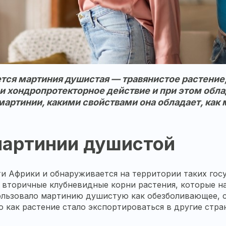
ется мартиния душистая — травянистое растение
и хондропротекторное действие и при этом обл
 мартинии, какими свойствами она обладает, как
мартинии душистой
 Африки и обнаруживается на территории таких госу
 вторичные клубневидные корни растения, которые н
ользовало мартинию душистую как обезболивающее, ср
о как растение стало экспортироваться в другие стр