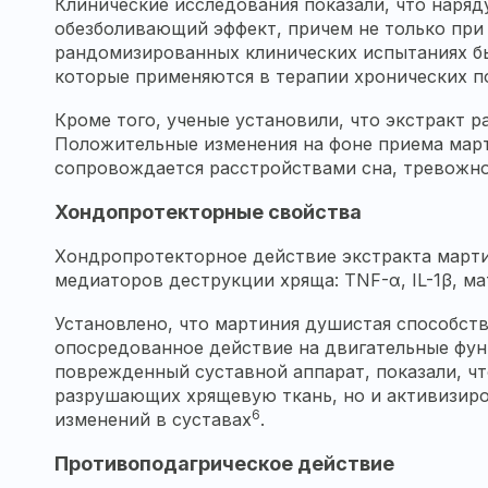
Клинические исследования показали, что наря
обезболивающий эффект, причем не только при 
рандомизированных клинических испытаниях бы
которые применяются в терапии хронических п
Кроме того, ученые установили, что экстракт 
Положительные изменения на фоне приема мар
сопровождается расстройствами сна, тревожн
Хондопротекторные свойства
Хондропротекторное действие экстракта марти
медиаторов деструкции хряща: TNF-α, IL-1β, м
Установлено, что мартиния душистая способст
опосредованное действие на двигательные фун
поврежденный суставной аппарат, показали, чт
разрушающих хрящевую ткань, но и активизиро
6
изменений в суставах
.
Противоподагрическое действие