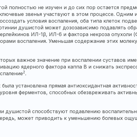
й полностью не изучен и до сих пор остается предм
ключевые звенья участвуют в этом процессе. Одним и
ссоздать условия воспаления, оба типа клеток подв
мартинии душистой может дозозависимо подавлять об
рлейкинов ИЛ-1β, ИЛ-6 и фактора некроза опухоли (
орами воспаления. Уменьшая содержание этих молеку
которых важное значение при воспалении суставов и
ивацию ядерного фактора каппа В и снижать экспрес
2
оспаление
.
х была установлена прямая антиоксидантная активнос
уровня ферментов, способных обезвреживать активн
ии душистой способствуют подавлению воспалительн
очередь, может приводить к уменьшению болевых ощу