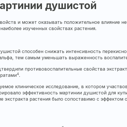
мартинии душистой
ойств и может оказывать положительное влияние не т
наиболее изученных свойствах растения.
душистой способен снижать интенсивность перекисно
О-альфа, тем самым уменьшать выраженность воспалит
твердили противовоспалительные свойства экстракт
4
аратами
.
мое клиническое исследование, в котором участвова
рировало эффективность мартинии душистой для купи
ие экстракта растения было сопоставимо с эффектом