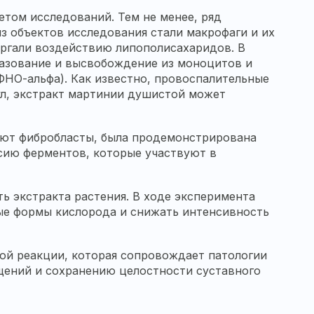
етом исследований. Тем не менее, ряд
з объектов исследования стали макрофаги и их
ергали воздействию липополисахаридов. В
разование и высвобождение из моноцитов и
ФНО-альфа). Как известно, провоспалительные
л, экстракт мартинии душистой может
меют фибробласты, была продемонстрирована
сию ферментов, которые участвуют в
ть экстракта растения. В ходе эксперимента
ые формы кислорода и снижать интенсивность
ой реакции, которая сопровождает патологии
щений и сохранению целостности суставного