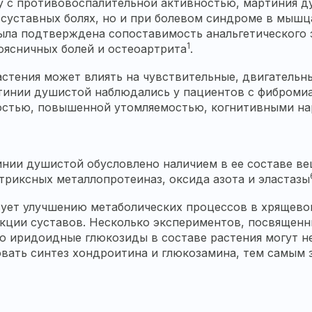
ду с противовоспалительной активностью, мартиния 
суставных болях, но и при болевом синдроме в мышца
ла подтверждена сопоставимость анальгетического 
1
оясничных болей и остеоартрита
.
растения может влиять на чувствительные, двигатель
тинии душистой наблюдались у пациентов с фибромиа
остью, повышенной утомляемостью, когнитивными н
нии душистой обусловлено наличием в ее составе ве
атриксных металлопротеиназ, оксида азота и эластазы
вует улучшению метаболических процессов в хрящево
кции суставов. Несколько экспериментов, посвященн
о иридоидные глюкозиды в составе растения могут н
вать синтез хондроитина и глюкозамина, тем самым 