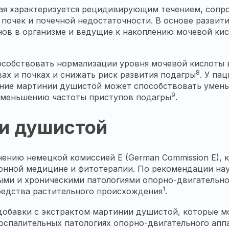
рая характеризуется рецидивирующим течением, соп
почек и почечной недостаточности. В основе развити
ов в организме и ведущие к накоплению мочевой ки
особствовать нормализации уровня мочевой кислоты 
8
ах и почках и снижать риск развития подагры
. У па
ие мартинии душистой может способствовать умень
9
уменьшению частоты приступов подагры
.
и душистой
ению немецкой комиссией E (German Commission E), к
онной медицине и фитотерапии. По рекомендации нау
ыми и хроническими патологиями опорно-двигательног
1
редства растительного происхождения
.
добавки с экстрактом мартинии душистой, которые мо
воспалительных патологиях опорно-двигательного апп