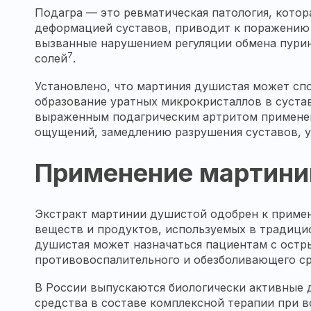
Подагра — это ревматическая патология, кото
деформацией суставов, приводит к поражению 
вызванные нарушением регуляции обмена пурин
7
солей
.
Установлено, что мартиния душистая может сп
образование уратных микрокристаллов в сустав
выраженным подагрическим артритом применен
ощущений, замедлению разрушения суставов, 
Применение мартини
Экстракт мартинии душистой одобрен к примен
веществ и продуктов, используемых в традици
душистая может назначаться пациентам с остр
противовоспалительного и обезболивающего с
В России выпускаются биологически активные 
средства в составе комплексной терапии при 