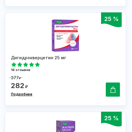
25 %
Дигидрокверцетин 25 мг
16 отзывов
377
₽
282
₽
Подробнее
25 %