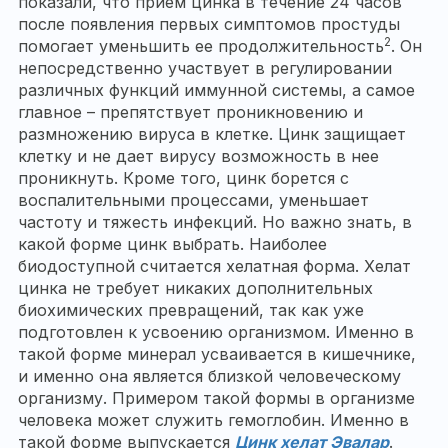
показали, что прием цинка в течение 24 часов
после появления первых симптомов простуды
2
помогает уменьшить ее продолжительность
. Он
непосредственно участвует в регулировании
различных функций иммунной системы, а самое
главное – препятствует проникновению и
размножению вируса в клетке. Цинк защищает
клетку и не дает вирусу возможность в нее
проникнуть. Кроме того, цинк борется с
воспалительными процессами, уменьшает
частоту и тяжесть инфекций. Но важно знать, в
какой форме цинк выбрать. Наиболее
биодоступной считается хелатная форма. Хелат
цинка не требует никаких дополнительных
биохимических превращений, так как уже
подготовлен к усвоению организмом. Именно в
такой форме минерал усваивается в кишечнике,
и именно она является близкой человеческому
организму. Примером такой формы в организме
человека может служить гемоглобин. Именно в
такой форме выпускается
Цинк хелат Эвалар
.