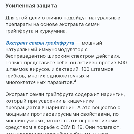
Усиленная защита
Для этой цели отлично подойдут натуральные
препараты на основе экстракта семян
грейпфрута и куркумина.
Экстракт семян
грейпфрута
— мощный
натуральный иммуномодулятор с
беспрецедентно широким спектром действия.
Только представьте себе: он активен против 800
штаммов вирусов и бактерий, 100 штаммов
грибков, многих одноклеточных и
4
многоклеточных паразитов.
Экстракт семян грейпфрута содержит нарингин,
который при усвоении в кишечнике
превращается в нарингенин. А это вещество с
мощными противовирусными свойствами, по
мнению ученых, может стать перспективным
средством в борьбе с COVID-19. Они полагают,
что нарингенин способен работать в трех