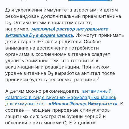
Для укрепления иммунитета взрослым, и детям
рекомендован дополнительный прием витамина
D
. Оптимальным вариантом станет,
3
например,
масляный раствор натурального
витамина D
в форме капель
. Их могут принимать
3
дети старше 3-х лет и родители. Особое
внимание на восполнение потребности
организма в «солнечном» витамине следует
уделить внимание тем, что готовится к
вакцинации или ревакцинации. При низком
уровне витамина D
выработка антител после
3
3
прививки будет в несколько раз ниже.
А детям можно рекомендовать:
витаминный
комплекс в виде вкусных мармеладных мишек
для иммунитета
–
«Мишки Эвалар Иммунитет»
. В
составе — мощные природные стимуляторы
защитных сил: экстракты бузины черной и
облепихи с витаминами С, Е и цинком.