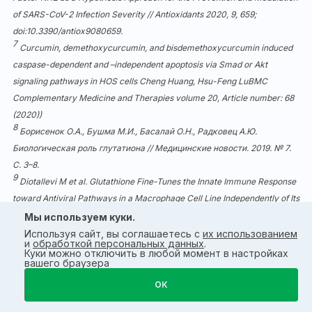
of SARS-CoV-2 Infection Severity // Antioxidants 2020, 9, 659;
doi:10.3390/antiox9080659.
7
Curcumin, demethoxycurcumin, and bisdemethoxycurcumin induced
caspase-dependent and –independent apoptosis via Smad or Akt
signaling pathways in HOS cells Cheng Huang, Hsu-Feng LuBMC
Complementary Medicine and Therapies volume 20, Article number: 68
(2020))
8
Борисенок О.А., Бушма М.И., Басалай О.Н., Радковец А.Ю.
Биологическая роль глутатиона // Медицинские новости. 2019. № 7.
С. 3–8.
9
Diotallevi M et al. Glutathione Fine-Tunes the Innate Immune Response
toward Antiviral Pathways in a Macrophage Cell Line Independently of Its
Antioxidant Properties // Front Immunol. 2017; 8: 1239.
Мы используем куки.
10
Morris D., Khurasany M., Nguyen T. et al. Glutathione and infection //
Используя сайт, вы соглашаетесь с
их использованием
и
обработкой персональных данных
.
Biochimica et Biophysica Acta. 2013. Vol. 1830, Issue 5, P. 3329–3349.
Куки можно отключить в любой момент в настройках
11
вашего браузера
Palamara A.T., Perno C.F., Aquaro S. et al. Glutathione inhibits HIV
replication by acting at late stages of the virus life cycle // AIDS Res Hum
ОК
Retroviruses. 1996 Nov 1;12(16):1537-41.
12