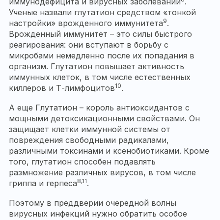
иммунодефицита и вирусных заболеваний
.
Ученые назвали глутатион средством «тонкой
9
настройки» врожденного иммунитета
.
Врожденный иммунитет – это силы быстрого
реагирования: они вступают в борьбу с
микробами немедленно после их попадания в
организм. Глутатион повышает активность
иммунных клеток, в том числе естественных
10
киллеров и Т-лимфоцитов
.
А еще Глутатион – король антиоксидантов с
мощными детоксикационными свойствами. Он
защищает клетки иммунной системы от
повреждения свободными радикалами,
различными токсинами и ксенобиотиками. Кроме
того, глутатион способен подавлять
размножение различных вирусов, в том числе
8,11
гриппа и герпеса
.
Поэтому в преддверии очередной волны
вирусных инфекций нужно обратить особое