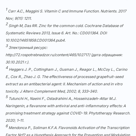
1
Carr A.C., Maggini S. Vitamin C and Immune Function. Nutrients. 2017
Nov; 9(11): 1211.
2
Singh M, Das RR. Zinc for the common cold. Cochrane Database of
Systematic Reviews 2013, Issue 6. Art. No.: CD001364. DOI:
10.1002/14651858.CD001364.pub4.
3
Электронный ресурс:
http://72.rospotrebnadzor.ru/content/465/102717/
(дата обращения:
30.10.2021 г.).
4
Heggers J. P., Cottingham J., Gusman J., Reagor L., McCoy L., Carino
E., Cox R., Zhao J. G. The effectiveness of processed grapefruit-seed
extract as an antibacterial agent: II. Mechanism of action and in vitro
toxicity. J Altern Complement Med, 2002; 8, 333–340.
5
Tutunchi H., Naeini F., Ostadrahimi A., Hosseinzadeh-Attar M.J.
Naringenin, a flavanone with antiviral and anti-inflammatory effects: A
promising treatment strategy against COVID-19. Phytotherapy Research.
2020; 1–11.
6
Mendonca P., Soliman K.F.A. Flavonoids Activation of the Transcription
Factor Nrf2 as a Hypothesis Approach for the Prevention and Modulation