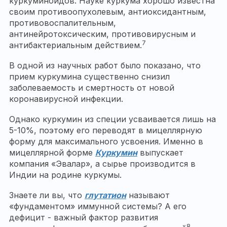
куркуминоидов. Науке куркума хорошо известна
своим противоопухолевым, антиоксидантным,
противовоспалительным,
антинейротоксическим, противовирусным и
7
антибактериальным действием.
В одной из научных работ было показано, что
прием куркумина существенно снизил
заболеваемость и смертность от новой
коронавирусной инфекции.
Однако куркумин из специи усваивается лишь на
5-10%, поэтому его переводят в мицеллярную
форму для максимального усвоения. Именно в
мицеллярной форме
Куркумин
выпускает
компания «Эвалар», а сырье производится в
Индии на родине куркумы.
Знаете ли вы, что
глутатион
называют
«фундаментом» иммунной системы? А его
дефицит - важный фактор развития
8