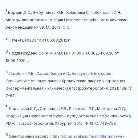
1
Бордин Д.С., Эмбутниекс Ю.В., Хомерики С.Г., Войнован И.Н.
Методы диагностики инфекции Helicobacter pylori: методические
рекомендации № 39. М., 2019. С. 5.
2
Патент ЕА028340 от 06.08.2012 г.
3
Подтверждено СоГР № АМ.01.07.01.003.R.000254.09.20 от
18.09.2020 г.
4
Лазебник Л.Б., Сарсенбаева А.С., Авалуева Е.Б. с соавт.
Клинические рекомендации «Хронические диареи у взрослых».
Экспериментальная и клиническая гастроэнтерология. 2021; 188(4):
7–67.
5
Лоранская И.Д., Степанова Е.В., Ракитская Л.Г., Мамедова Л.Д.
Эрадикация Нelicobacter pylori – пути достижения эффективности //
РМЖ. Гастроэнтерология. Хирургия. 2015. № 13. С. 748–753.
6
Электронный ресурс:
https://shop.evalar.ru/health/item/novye-