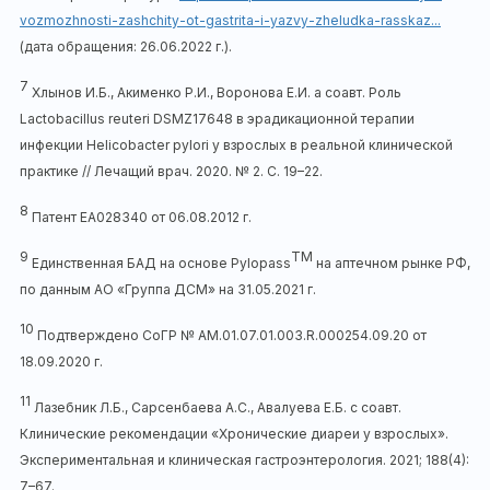
vozmozhnosti-zashchity-ot-gastrita-i-yazvy-zheludka-rasskaz...
(дата обращения: 26.06.2022 г.).
7
Хлынов И.Б., Акименко Р.И., Воронова Е.И. а соавт. Роль
Lactobacillus reuteri DSMZ17648 в эрадикационной терапии
инфекции Helicobacter pylori у взрослых в реальной клинической
практике // Лечащий врач. 2020. № 2. С. 19–22.
8
Патент ЕА028340 от 06.08.2012 г.
9
ТМ
Единственная БАД на основе Pylopass
на аптечном рынке РФ,
по данным АО «Группа ДСМ» на 31.05.2021 г.
10
Подтверждено СоГР № АМ.01.07.01.003.R.000254.09.20 от
18.09.2020 г.
11
Лазебник Л.Б., Сарсенбаева А.С., Авалуева Е.Б. с соавт.
Клинические рекомендации «Хронические диареи у взрослых».
Экспериментальная и клиническая гастроэнтерология. 2021; 188(4):
7–67.