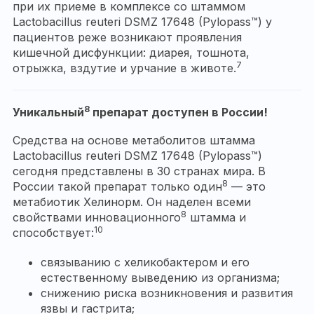
при их приеме в комплексе со штаммом
Lactobacillus reuteri DSMZ 17648 (Pylopass™) у
пациентов реже возникают проявления
кишечной дисфункции: диарея, тошнота,
7
отрыжка, вздутие и урчание в животе.
8
Уникальный
препарат доступен в России!
Средства на основе метаболитов штамма
Lactobacillus reuteri DSMZ 17648 (Pylopass™)
сегодня представлены в 30 странах мира. В
8
России такой препарат только один
— это
метабиотик Хелинорм. Он наделен всеми
8
свойствами инновационного
штамма и
10
способствует:
связыванию с хеликобактером и его
естественному выведению из организма;
снижению риска возникновения и развития
язвы и гастрита;