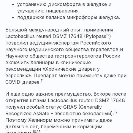
устранению дискомфорта в желудке и
улучшению пищеварения;
поддержке баланса микрофлоры желудка.
Большой международный опыт применения
Lactobacillus reuteri DSMZ 17648 (Pylopass™)
позволил ведущим экспертам Российского
научного медицинского общества терапевтов и
Научного общества гастроэнтерологов России
включить Хелинорм в клинические
рекомендации «Хронические диареи у
взрослых». Препарат можно применять даже при
11
COVID-диарее.
И еще одно важное преимущество. Вскоре после
открытия штамм Lactobacillus reuteri DSMZ 17648
получил особый статус GRAS (Generally
12
Recognized AsSafe – абсолютно безопасный).
Поэтому Хелинорм можно принимать даже
детям с 6 лет, беременным и кормящим
10,13
женщинам.