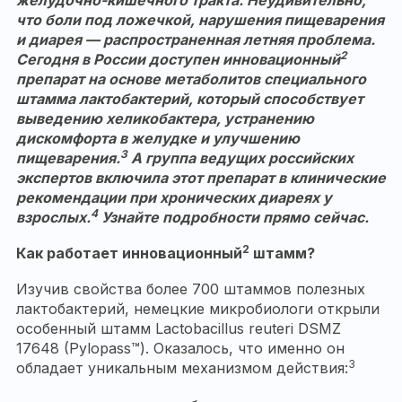
что боли под ложечкой, нарушения пищеварения
и диарея — распространенная летняя проблема.
2
Сегодня в России доступен инновационный
препарат на основе метаболитов специального
штамма лактобактерий, который способствует
выведению хеликобактера, устранению
дискомфорта в желудке и улучшению
3
пищеварения.
А группа ведущих российских
экспертов включила этот препарат в клинические
рекомендации при хронических диареях у
4
взрослых.
Узнайте подробности прямо сейчас.
2
Как работает инновационный
штамм?
Изучив свойства более 700 штаммов полезных
лактобактерий, немецкие микробиологи открыли
особенный штамм Lactobacillus reuteri DSMZ
17648 (Pylopass™). Оказалось, что именно он
3
обладает уникальным механизмом действия: