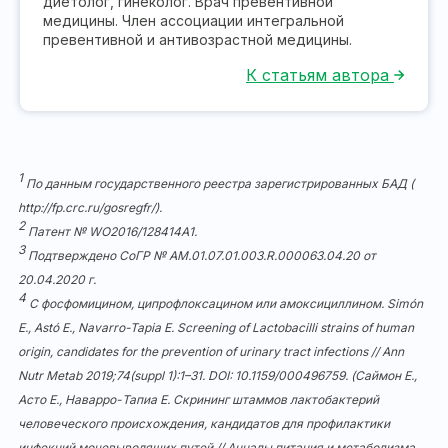
диетолог, гинеколог. Врач превентивной
медицины. Член ассоциации интегральной
превентивной и антивозрастной медицины.
К статьям автора
1
По данным государственного реестра зарегистрированных БАД (
http://fp.crc.ru/gosregfr/)
.
2
Патент № WO2016/128414A1.
3
Подтверждено СоГР № AM.01.07.01.003.R.000063.04.20 от
20.04.2020 г.
4
С фосфомицином, ципрофлоксацином или амоксициллином. Simón
E., Astó E., Navarro-Tapia E. Screening of Lactobacilli strains of human
origin, candidates for the prevention of urinary tract infections // Ann
Nutr Metab 2019;74(suppl 1):1–31. DOI: 10.1159/000496759. (Саймон Е.,
Асто Е., Наварро-Тапиа Е. Скрининг штаммов лактобактерий
человеческого происхождения, кандидатов для профилактики
инфекций мочевыводящих путей // Анналы питания и метаболизма.