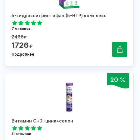
5-гидрокситриптофан (5-НТР) комплекс
7 отзывов
2466
₽
1726
₽
Подробнее
20 %
Витамин С+D+цинк+селен
11 отзывов