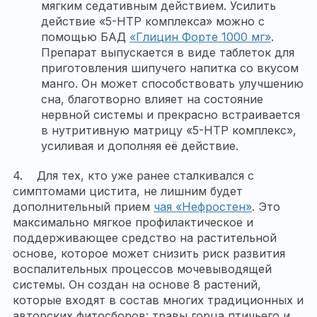
мягким седативным действием. Усилить
действие «5-HTP комплекса» можно с
помощью БАД
«Глицин Форте 1000 мг»
.
Препарат выпускается в виде таблеток для
приготовления шипучего напитка со вкусом
манго. Он может способствовать улучшению
сна, благотворно влияет на состояние
нервной системы и прекрасно встраивается
в нутритивную матрицу «5-HTP комплекс»,
усиливая и дополняя её действие.
4. Для тех, кто уже ранее сталкивался с
симптомами цистита, не лишним будет
дополнительный прием
чая «Нефростен»
. Это
максимально мягкое профилактическое и
поддерживающее средство на растительной
основе, которое может снизить риск развития
воспалительных процессов мочевыводящей
системы. Он создан на основе 8 растений,
которые входят в состав многих традиционных и
авторских фитосборов: травы горца птичьего и