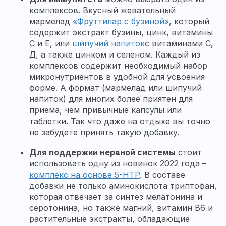
комплексов. Вкусный жевательный
мармелад
«Фруттилар с бузиной»
, который
содержит экстракт бузины, цинк, витамины
С и Е, или
шипучий напиток
с витаминами С,
Д, а также цинком и селеном. Каждый из
комплексов содержит необходимый набор
микронутриентов в удобной для усвоения
форме. А формат (мармелад или шипучий
напиток) для многих более приятен для
приема, чем привычные капсулы или
таблетки. Так что даже на отдыхе вы точно
не забудете принять такую добавку.
Для поддержки нервной системы
стоит
использовать одну из новинок 2022 года –
комплекс на основе 5-HTP
. В составе
добавки не только аминокислота триптофан,
которая отвечает за синтез мелатонина и
серотонина, но также магний, витамин B6 и
растительные экстракты, обладающие