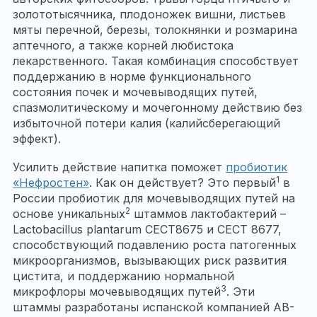
золототысячника, плодоножек вишни, листьев
мяты перечной, березы, толокнянки и розмарина
аптечного, а также корней любистока
лекарственного. Такая комбинация способствует
поддержанию в норме функционального
состояния почек и мочевыводящих путей,
спазмолитическому и мочегонному действию без
избыточной потери калия (калийсберегающий
эффект).
Усилить действие напитка поможет
пробиотик
1
«Нефростен»
. Как он действует? Это первый
в
России пробиотик для мочевыводящих путей на
2
основе уникальных
штаммов лактобактерий –
Lactobacillus plantarum CECT8675 и CECT 8677,
способствующий подавлению роста патогенных
микроорганизмов, вызывающих риск развития
цистита, и поддержанию нормальной
3
микрофлоры мочевыводящих путей
. Эти
штаммы разработаны испанской компанией AB-