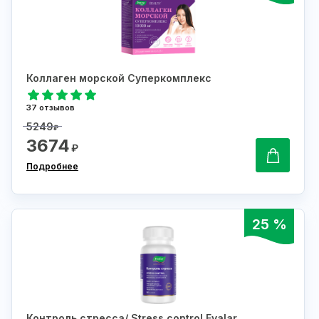
Коллаген морской Суперкомплекс
37 отзывов
5249
₽
3674
₽
Подробнее
25 %
Контроль стресса/ Stress control Evalar