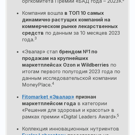
оргкомитета Премии «БАД года – 2023».
Компания вошла
в ТОП 10 самых
динамично растущих компаний на
коммерческом рынке лекарственных
средств
по данным за 10 месяцев 2023
3
года.
«Эвалар» стал
брендом
№1 по
продажам на крупнейших
маркетплейсах Ozon и Wildberries
по
итогам первого полугодия 2023 года по
данным исследовательской компании
4
MoneyPlace.
Fitomarket «Эвалар»
признан
маркетплейсом года
в категории
«Решения для здоровья и красоты» в
5
рамках премии «Digital Leaders Award».
Коллекция инновационных нутриентов