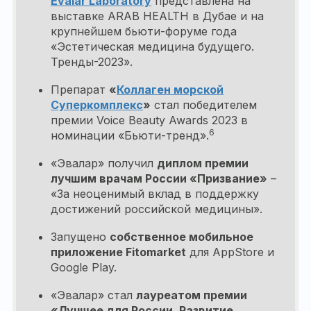
Evalar Laboratory
представлена на
выставке ARAB HEALTH в Дубае и на
крупнейшем бьюти-форуме года
«Эстетическая медицина будущего.
Тренды-2023».
Препарат
«
Коллаген морской
Суперкомплекс
»
стал победителем
премии Voice Beauty Awards 2023 в
6
номинации «Бьюти-тренд».
«Эвалар» получил
диплом премии
лучшим врачам России «Призвание»
–
«За неоценимый вклад в поддержку
достижений российской медицины».
Запущено
собственное мобильное
приложение Fitomarket
для AppStore и
Google Play.
«Эвалар» стал
лауреатом премии
«Лучшее для России. Развитие