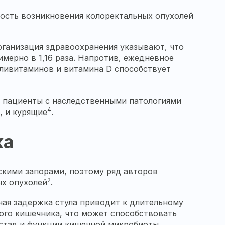
ность возникновения колоректальных опухолей
ганизация здравоохранения указывают, что
мерно в 1,16 раза. Напротив, ежедневное
поливитаминов и витамина D способствует
, пациенты с наследственными патологиями
4
, и курящие
.
ка
скими запорами, поэтому ряд авторов
2
ых опухолей
.
ная задержка стула приводит к длительному
ого кишечника, что может способствовать
остав и функции кишечной микробиоты.