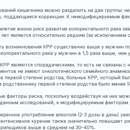
ований кишечника можно разделить на две группы: н
, поддающиеся коррекции. К немодифицируемым фак
тилетия жизни риск развития колоректального рака за
 лет является относительно редким (за исключением 
ть возникновения КРР существенно выше у мужчин п
 колоректального рака у мужчин в 1,5 раза выше, чем 
КРР являются спорадическими, то есть не связаны с 
иентов не имеют онкологического семейного анамнез
 первой степени родства, больных КРР, который был 
а родственнику первой степени родства было менее 5
 факторы риска, поскольку воздействуя на них мож
 данным исследований, к модифицируемым факторам 
еренное употребление алкоголя (2-3 дозы в день) уве
 интенсивное курение также значительно повышает р
курильщиков выше в среднем на 30–40%.