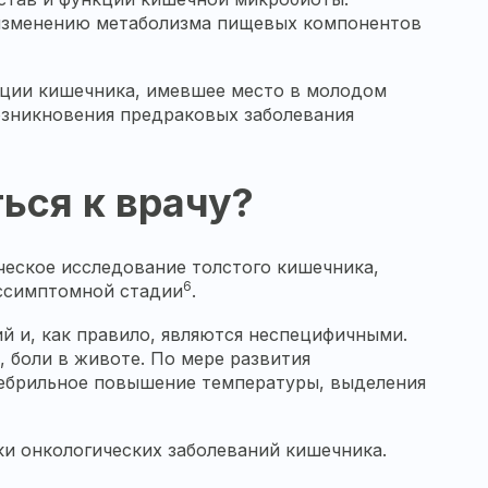
 изменению метаболизма пищевых компонентов
кции кишечника, имевшее место в молодом
возникновения предраковых заболевания
ься к врачу?
еское исследование толстого кишечника,
6
ессимптомной стадии
.
й и, как правило, являются неспецифичными.
, боли в животе. По мере развития
фебрильное повышение температуры, выделения
ки онкологических заболеваний кишечника.