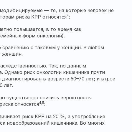
емодифицируемые — те, на которые человек не
4
торам риска КРР относятся
:
метно повышается, в то время как
семейных форм онкологии).
о сравнению с таковым у женщин. В любом
у женщин.
наследственностью. Так, по данным
а. Однако риск онкологии кишечника почти
диагностирован в возрасте 50–70 лет; и втрое
0 лет.
но существенно снизить вероятность
4,5
риска относятся
:
личивает риск КРР на 20 %, а употребление
иск новообразований кишечника. Во многих