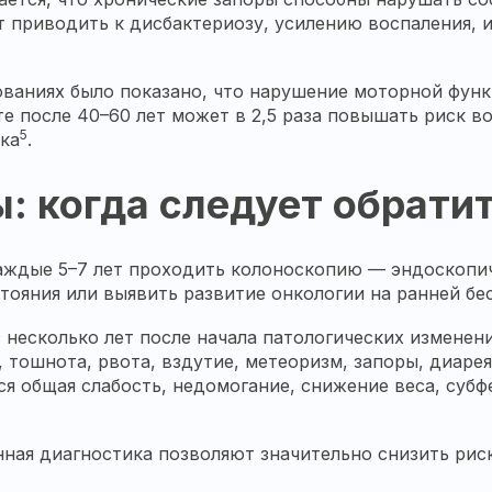
т приводить к дисбактериозу, усилению воспаления,
ваниях было показано, что нарушение моторной фун
сте после 40–60 лет может в 2,5 раза повышать риск 
5
ка
.
 когда следует обратит
аждые 5–7 лет проходить колоноскопию — эндоскопич
тояния или выявить развитие онкологии на ранней б
есколько лет после начала патологических изменени
тошнота, рвота, вздутие, метеоризм, запоры, диарея
ся общая слабость, недомогание, снижение веса, суб
ная диагностика позволяют значительно снизить рис