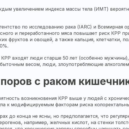
аждым увеличением индекса массы тела (ИМТ) вероят
нтство по исследованию рака (IARC) и Всемирная ор
сного и переработанного мяса повышает риск КРР при
жих фруктов и овощей, а также кальция, клетчатки, 
10%.
о КРР входят люди старше 50 лет (особенно мужчины)
збыточным весом, люди, злоупотребляющие алкоголем
апоров с раком кишечни
роятность возникновения КРР выше у людей с хрониче
ула к модифицируемым факторам риска колоректальн
ах до конца не ясны, но предполагается, что регуляр
рогенов, например, желчных кислот, на стенки толст
ается, что хронические запоры способны нарушать с