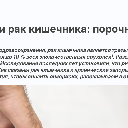
и рак кишечника: пороч
дравоохранения, рак кишечника является трет
1
ся до 10 % всех злокачественных опухолей
. Раз
 Исследования последних лет установили, что р
Как связаны рак кишечника и хронические запор
тул, чтобы снизить онкориски, рассказываем в с