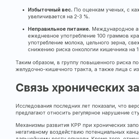
Избыточный вес.
По оценкам ученых, с к
увеличивается на 2-3 %.
Неправильное питание.
Международное аге
ежедневное употребление 100 граммов кра
употребление молока, цельного зерна, све
снижению риска онкологии кишечника на 
Таким образом, в группу повышенного риска п
желудочно-кишечного тракта, а также лица с и
Связь хронических з
Исследования последних лет показали, что ве
предлагают относить регулярное нарушение ст
Механизмы развития КРР при хронических запор
негативному воздействию потенциальных канце
дальнейшему росту опухоли. Кроме того, отмеч