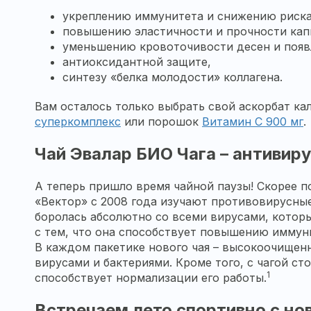
укреплению иммунитета и снижению риска
повышению эластичности и прочности кап
уменьшению кровоточивости десен и появ
антиоксидантной защите,
синтезу «белка молодости» коллагена.
Вам осталось только выбрать свой аскорбат ка
суперкомплекс
или порошок
Витамин С 900 мг
.
Чай Эвалар БИО Чага – антивиру
А теперь пришло время чайной паузы! Скорее п
«Вектор» с 2008 года изучают противовирусные
боролась абсолютно со всеми вирусами, которы
с тем, что она способствует повышению иммун
В каждом пакетике нового чая – высокоочищен
вирусами и бактериями. Кроме того, с чагой с
1
способствует нормализации его работы.
Встречаем лето спортивно с но