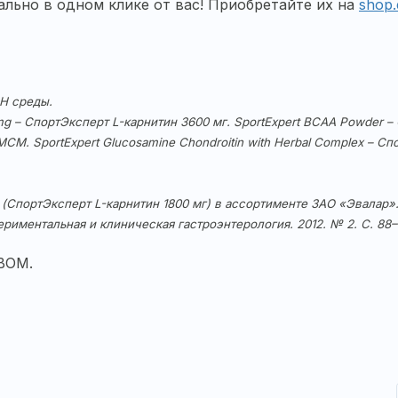
ально в одном клике от вас! Приобретайте их на
shop.
pH среды.
00 mg – СпортЭксперт L-карнитин 3600 мг. SportExpert BCAA Powder
СМ. SportExpert Glucosamine Chondroitin with Herbal Complex – 
mg (СпортЭксперт L-карнитин 1800 мг) в ассортименте ЗАО «Эвалар»
риментальная и клиническая гастроэнтерология. 2012. № 2. С. 88–
ВОМ.