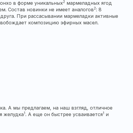
2
ронхо в форме уникальных
мармеладных ягод
2
ем. Состав новинки не имеет аналогов
: 8
г друга. При рассасывании мармеладки активные
ысвобождает композицию эфирных масел.
а. А мы предлагаем, на наш взгляд, отличное
1
1
я желудка
. А еще он быстрее усваивается
и