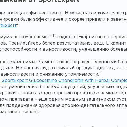
ще посещать фитнес-центр. Нам ведь так хочется вст
нировки были эффективнее и скорее привели к заветн
4
tExpert
!
1
имум5 легкоусвояемого
жидкого L-карнитина с персик
тов. Тренируйтесь более результативно, ведь L-карн
отоспособности и выносливости, уменьшению болевы
рех незаменимых7 аминокислот с разветвленными боко
м дыни. На наш взгляд, отличный продукт для тех, кт
1
 выносливости и снижению утомляемости.
и
SportExpert Glucosamine Chondroitin with Herbal Compl
вуют уменьшению болевых ощущений, улучшению подв
овки топовых хондропротекторов глюкозамина гидр
рвом препарате – еще одним мощным защитником суст
ля поддержания здоровья опорно-двигательного аппар
марганец, селен).