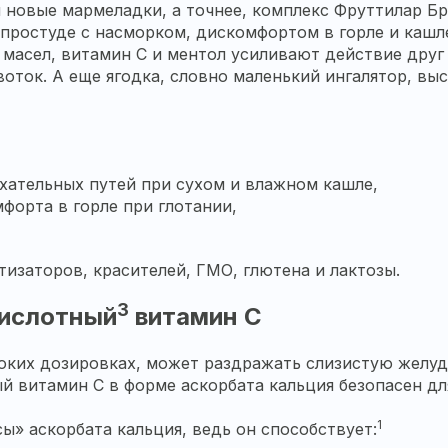
 новые мармеладки, а точнее, комплекс Фруттилар Б
 простуде с насморком, дискомфортом в горле и кашл
 масел, витамин С и ментол усиливают действие дру
воток. А еще ягодка, словно маленький ингалятор, в
хательных путей при сухом и влажном кашле,
орта в горле при глотании,
изаторов, красителей, ГМО, глютена и лактозы.
3
ислотный
витамин С
оких дозировках, может раздражать слизистую желудк
ый витамин С в форме аскорбата кальция безопасен дл
1
ы» аскорбата кальция, ведь он способствует: