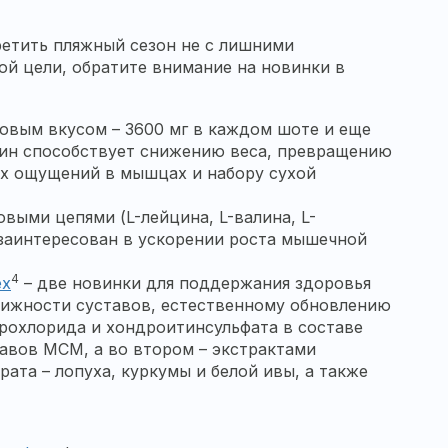
ретить пляжный сезон не с лишними
ой цели, обратите внимание на новинки в
овым вкусом – 3600 мг в каждом шоте и еще
итин способствует снижению веса, превращению
х ощущений в мышцах и набору сухой
выми цепями (L-лейцина, L-валина, L-
о заинтересован в ускорении роста мышечной
4
ex
– две новинки для поддержания здоровья
ижности суставов, естественному обновлению
охлорида и хондроитинсульфата в составе
авов МСМ, а во втором – экстрактами
ата – лопуха, куркумы и белой ивы, а также