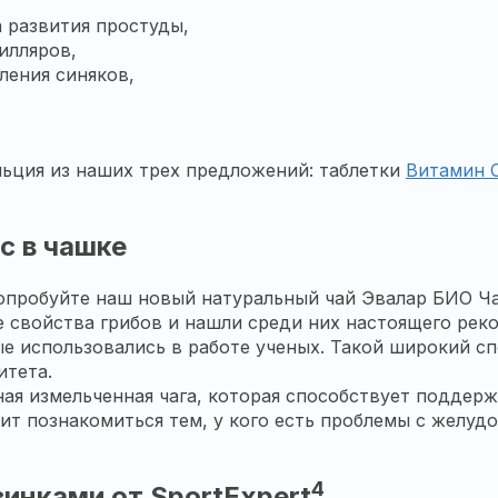
 развития простуды,
илляров,
ления синяков,
льция из наших трех предложений: таблетки
Витамин С
с в чашке
опробуйте наш новый натуральный чай Эвалар БИО Чаг
 свойства грибов и нашли среди них настоящего рек
е использовались в работе ученых. Такой широкий сп
итета.
ная измельченная чага, которая способствует поддер
тоит познакомиться тем, у кого есть проблемы с желу
4
винками от SportExpert