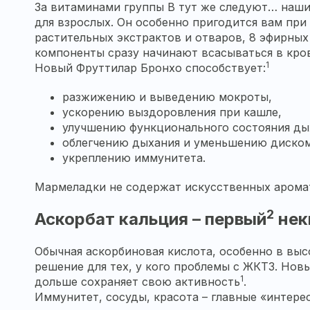
За витаминами группы В тут же следуют… наши
для взрослых. Он особенно пригодится вам при
растительных экстрактов и отваров, 8 эфирных
компоненты сразу начинают всасываться в кро
1
Новый Фруттилар Бронхо способствует:
разжижению и выведению мокроты,
ускорению выздоровления при кашле,
улучшению функционального состояния ды
облегчению дыхания и уменьшению дискомф
укреплению иммунитета.
Мармеладки не содержат искусственных аромат
2
Аскорбат кальция – первый
нек
Обычная аскорбиновая кислота, особенно в выс
решение для тех, у кого проблемы с ЖКТ3. Нов
1
дольше сохраняет свою активность
.
Иммунитет, сосуды, красота – главные «интерес