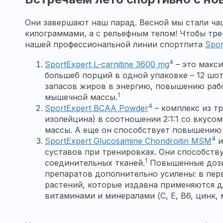
Они завершают наш парад. Весной мы стали ча
килограммами, а с рельефным телом! Чтобы тре
нашей профессиональной линии спортпита
Spor
4
SportExpert L-carnitine 3600 mg
– это макс
больше6 порций в одной упаковке – 12 шо
запасов жиров в энергию, повышению раб
1
мышечной массы.
4
SportExpert BCAA Powder
– комплекс из т
изолейцина) в соотношении 2:1:1 со вкусо
массы. А еще он способствует повышению
4
SportExpert Glucosamine Chondroitin MSM
суставов при тренировках. Они способст
1
соединительных тканей.
Повышенные дозир
препаратов дополнительно усилены: в пе
растений, которые издавна применяются д
витаминами и минералами (С, Е, В6, цинк, 