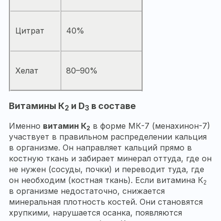
Цитрат
40%
Хелат
80–90%
Витамины К
и
D
в составе
2
3
Именно
витамин К
в форме МК-7 (менахинон-7)
2
участвует в правильном распределении кальция
в организме. Он направляет кальций прямо в
костную ткань и забирает минерал оттуда, где он
не нужен (сосуды, почки) и переводит туда, где
он необходим (костная ткань). Если витамина К
2
в организме недостаточно, снижается
минеральная плотность костей. Они становятся
хрупкими, нарушается осанка, появляются