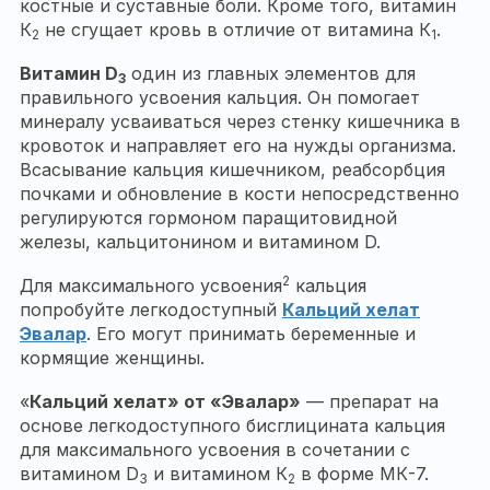
костные и суставные боли. Кроме того, витамин
К
не сгущает кровь в отличие от витамина К
.
2
1
Витамин
D
один из главных элементов для
3
правильного усвоения кальция. Он помогает
минералу усваиваться через стенку кишечника в
кровоток и направляет его на нужды организма.
Всасывание кальция кишечником, реабсорбция
почками и обновление в кости непосредственно
регулируются гормоном паращитовидной
железы, кальцитонином и витамином D.
2
Для максимального усвоения
кальция
попробуйте легкодоступный
Кальций хелат
Эвалар
. Его могут принимать беременные и
кормящие женщины.
«
Кальций хелат» от «Эвалар»
— препарат на
основе легкодоступного бисглицината кальция
для максимального усвоения в сочетании с
витамином D
и витамином К
в форме МК-7.
3
2