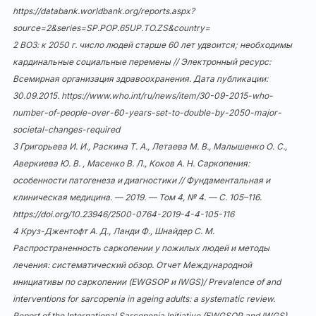
https://databank.worldbank.org/reports.aspx?
source=2&series=SP.POP.65UP.TO.ZS&country=
2 ВОЗ: к 2050 г. число людей старше 60 лет удвоится; необходимы
кардинальные социальные перемены // Электронный ресурс:
Всемирная организация здравоохранения. Дата публикации:
30.09.2015.
https://www.who.int/ru/news/item/30-09-2015-who-
number-of-people-over-60-years-set-to-double-by-2050-major-
societal-changes-required
3 Григорьева И. И., Раскина Т. А., Летаева М. В., Малышенко О. С.,
Аверкиева Ю. В. , Масенко В. Л., Коков А. Н. Саркопения:
особенности патогенеза и диагностики // Фундаментальная и
клиническая медицина. — 2019. — Том 4, № 4. — С. 105–116.
https://doi.org/10.23946/2500-0764-2019-4-4-105-116
4 Круз-Джентофт А. Д., Ланди Ф., Шнайдер С. М.
Распространенность саркопении у пожилых людей и методы
лечения: систематический обзор. Отчет Международной
инициативы по саркопении (EWGSOP и IWGS)/ Prevalence of and
interventions for sarcopenia in ageing adults: a systematic review.
Report of the International Sarcopenia Initiative (EWGSOP and IWGS).