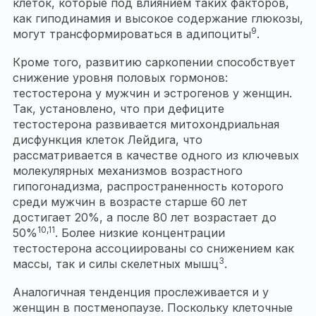
клеток, которые под влиянием таких факторов,
как гиподинамия и высокое содержание глюкозы,
9
могут трансформироваться в адипоциты
.
Кроме того, развитию саркопении способствует
снижение уровня половых гормонов:
тестостерона у мужчин и эстрогенов у женщин.
Так, установлено, что при дефиците
тестостерона развивается митохондриальная
дисфункция клеток Лейдига, что
рассматривается в качестве одного из ключевых
молекулярных механизмов возрастного
гипогонадизма, распространенность которого
среди мужчин в возрасте старше 60 лет
достигает 20%, а после 80 лет возрастает до
10,11
50%
. Более низкие концентрации
тестостерона ассоциированы со снижением как
3
массы, так и силы скелетных мышц
.
Аналогичная тенденция прослеживается и у
женщин в постменопаузе. Поскольку клеточные