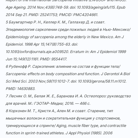
Age Ageing. 2014 Nov;43(6):748-59. doi:
10.1093/ageing/afu115
. Epub
2014 Sep 21. PMID: 25241753; PMCID: PMC4204661.
5 Баумгартнер Р. Н., Келлер К. М., Галлахер Д. и соавт.
Эпидемиология саркопении среди пожилых людей в Нью-Мексико/
Epidemiology of sarcopenia among the elderly in New Mexico. Am J
Epidemiol. 1998 Apr 15;147(8):755-63. doi:
10.1093/oxfordjournals.aje.a009520
. Erratum in: Am J Epidemiol 1999
Jun 15;149(12):1161. PMID: 9554417.
6 Рубенофф Р. Саркопения: влияние на состав и функции тела/
Sarcopenia: effects on body composition and function. J Gerontol A Biol
Sci Med Sci. 2003 Nov;58(11):1012-7. doi:
10.1093/gerona/58.11.m1012
.
PMID: 14630883.
7 Лесняк О. М., Белая Ж. Е., Баранова И. А. Остеопороз: руководство
для врачей. М.: ГЭОТАР-Медиа; 2016. — 466 с.
8 Корхонен М. Т., Кристя А., Ален М. и соавт. Старение, тип
мышечных волокон и сократительная функция у спортсменов,
тренирующихся в спринте/ Aging, muscle fiber type, and contractile
function in sprint-trained athletes. J Appl Physiol (1985). 2006