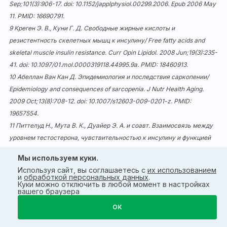
Sep;101(3):906-17. doi:
10.1152/japplphysiol.00299.2006
. Epub 2006 May
11. PMID: 16690791.
9 Креген Э. В., Куни Г. Д. Свободные жирные кислоты и
резистентность скелетных мышц к инсулину/ Free fatty acids and
skeletal muscle insulin resistance. Curr Opin Lipidol. 2008 Jun;19(3):235-
41. doi:
10.1097/01.mol.0000319118.44995.9a
. PMID: 18460913.
10 Абеллан Ван Кан Д. Эпидемиология и последствия саркопении/
Epidemiology and consequences of sarcopenia. J Nutr Health Aging.
2009 Oct;13(8):708-12. doi:
10.1007/s12603-009-0201-z
. PMID:
19657554.
11 Питтелуд Н., Мута В. К., Дуайер Э. А. и соавт. Взаимосвязь между
уровнем тестостерона, чувствительностью к инсулину и функцией
митохондрий у мужчин/ Relationship between testosterone levels,
Мы используем куки.
insulin sensitivity, and mitochondrial function in men. Diabetes Care.
Используя сайт, вы соглашаетесь с
их использованием
2005 Jul;28(7):1636-42. doi:
10.2337/diacare.28.7.1636
. PMID: 15983313.
и
обработкой персональных данных
.
Куки можно отключить в любой момент в настройках
12 Гил Т. А., Гейсенс П. П., Винкенс Б. Показатели биодоступности
вашего браузера
сывороточного тестостерона и эстрадиола и их взаимосвязь с
ОК
мышечной массой, мышечной силой и минеральной плотностью
костей у женщин в постменопаузе: поперечное исследование/