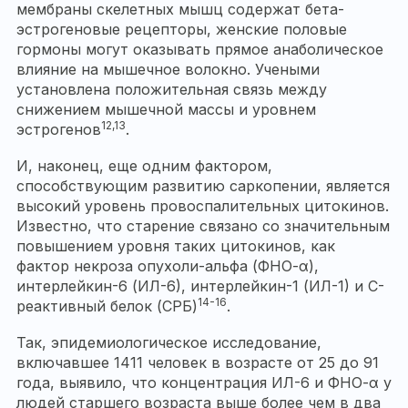
мембраны скелетных мышц содержат бета-
эстрогеновые рецепторы, женские половые
гормоны могут оказывать прямое анаболическое
влияние на мышечное волокно. Учеными
установлена положительная связь между
снижением мышечной массы и уровнем
12,13
эстрогенов
.
И, наконец, еще одним фактором,
способствующим развитию саркопении, является
высокий уровень провоспалительных цитокинов.
Известно, что старение связано со значительным
повышением уровня таких цитокинов, как
фактор некроза опухоли-альфа (ФНО-α),
интерлейкин-6 (ИЛ-6), интерлейкин-1 (ИЛ-1) и C-
14-16
реактивный белок (СРБ)
.
Так, эпидемиологическое исследование,
включавшее 1411 человек в возрасте от 25 до 91
года, выявило, что концентрация ИЛ-6 и ФНО-α у
людей старшего возраста выше более чем в два