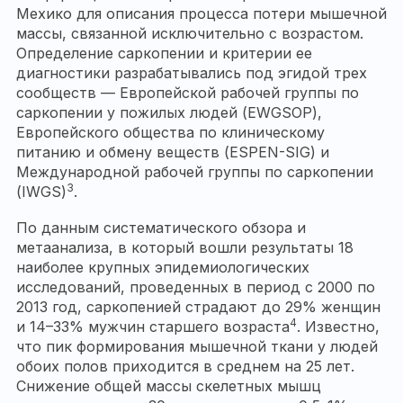
Мехико для описания процесса потери мышечной
массы, связанной исключительно с возрастом.
Определение саркопении и критерии ее
диагностики разрабатывались под эгидой трех
сообществ — Европейской рабочей группы по
саркопении у пожилых людей (EWGSOP),
Европейского общества по клиническому
питанию и обмену веществ (ESPEN-SIG) и
Международной рабочей группы по саркопении
3
(IWGS)
.
По данным систематического обзора и
метаанализа, в который вошли результаты 18
наиболее крупных эпидемиологических
исследований, проведенных в период с 2000 по
2013 год, саркопенией страдают до 29% женщин
4
и 14–33% мужчин старшего возраста
. Известно,
что пик формирования мышечной ткани у людей
обоих полов приходится в среднем на 25 лет.
Снижение общей массы скелетных мышц