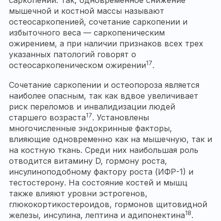
мышечной и костной массы называют
остеосаркопенией, сочетание саркопении и
избыточного веса — саркопеническим
ожирением, а при наличии признаков всех трех
указанных патологий говорят о
17
остеосаркопеническом ожирении
.
Сочетание саркопении и остеопороза является
наиболее опасным, так как вдвое увеличивает
риск переломов и инвалидизации людей
17
старшего возраста
. Установлены
многочисленные эндокринные факторы,
влияющие одновременно как на мышечную, так и
на костную ткань. Среди них наибольшая роль
отводится витамину D, гормону роста,
инсулиноподобному фактору роста (ИФР-1) и
тестостерону. На состояние костей и мышц
также влияют уровни эстрогенов,
глюкокортикостероидов, гормонов щитовидной
18
железы, инсулина, лептина и адипонектина
.