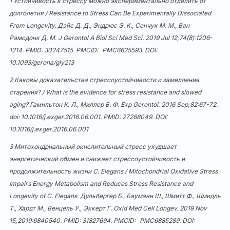
1 Устойчивость к стрессу можно экспериментально отделить от
долголетия / Resistance to Stress Can Be Experimentally Dissociated
From Longevity. Дэйс Д. Д., Эндрюс Э. К., Сенчук М. М., Ван
Рамсдонк Д. М. J Gerontol A Biol Sci Med Sci. 2019 Jul 12;74(8):1206-
1214. PMID: 30247515. PMCID:
PMC6625593
. DOI:
10.1093/gerona/gly213
2 Каковы доказательства стрессоустойчивости и замедления
старения? / What is the evidence for stress resistance and slowed
aging? Гамильтон К. Л., Миллер Б. Ф. Exp Gerontol. 2016 Sep;82:67-72.
doi: 10.1016/j.exger.2016.06.001. PMID: 27268049. DOI:
10.1016/j.exger.2016.06.001
3 Митохондриальный окислительный стресс ухудшает
энергетический обмен и снижает стрессоустойчивость и
продолжительность жизни C. Elegans / Mitochondrial Oxidative Stress
Impairs Energy Metabolism and Reduces Stress Resistance and
Longevity of C. Elegans. Дульбергер Б., Бауманн Ш., Шмитт Ф., Шмидль
Т., Хардт М., Венцель У., Эккерт Г. Oxid Med Cell Longev. 2019 Nov
15;2019:6840540. PMID: 31827694. PMCID:
PMC6885289
. DOI: