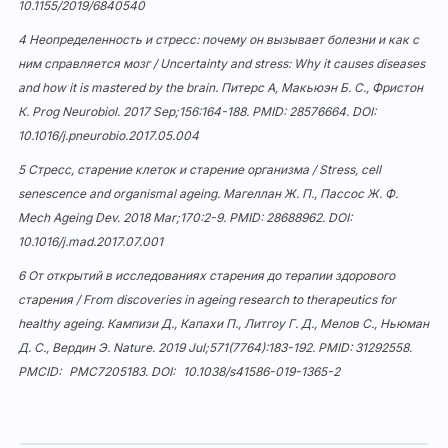
10.1155/2019/6840540
4 Неопределенность и стресс: почему он вызывает болезни и как с
ним справляется мозг / Uncertainty and stress: Why it causes diseases
and how it is mastered by the brain. Питерс А, Макьюэн Б. С., Фристон
К. Prog Neurobiol. 2017 Sep;156:164-188. PMID: 28576664. DOI:
10.1016/j.pneurobio.2017.05.004
5 Стресс, старение клеток и старение организма / Stress, cell
senescence and organismal ageing. Магеллан Ж. П., Пассос Ж. Ф.
Mech Ageing Dev. 2018 Mar;170:2-9. PMID: 28688962. DOI:
10.1016/j.mad.2017.07.001
6 От открытий в исследованиях старения до терапии здорового
старения / From discoveries in ageing research to therapeutics for
healthy ageing. Кампизи Д., Капахи П., Литгоу Г. Д., Мелов С., Ньюман
Д. С., Вердин Э. Nature. 2019 Jul;571(7764):183-192. PMID: 31292558.
PMCID:
PMC7205183
. DOI:
10.1038/s41586-019-1365-2