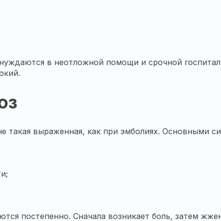
нуждаются в неотложной помощи и срочной госпитали
окий.
оз
е такая выраженная, как при эмболиях. Основными с
и;
тся постепенно. Сначала возникает боль, затем жжен