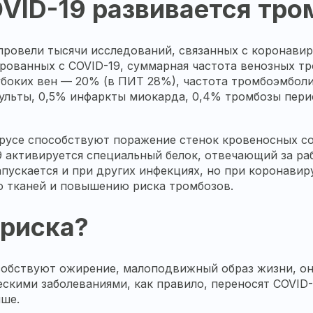
VID-19 развивается тро
 провели тысячи исследований, связанных с коронави
ированных с COVID-19, суммарная частота венозных т
убоких вен — 20% (в ПИТ 28%), частота тромбоэмболи
ульты, 0,5% инфаркты миокарда, 0,4% тромбозы пери
русе способствуют поражение стенок кровеносных с
9 активируется специальный белок, отвечающий за ра
апускается и при других инфекциях, но при коронави
ю тканей и повышению риска тромбозов.
 риска?
обствуют ожирение, малоподвижный образ жизни, он
скими заболеваниями, как правило, переносят СOVID-
ыше.