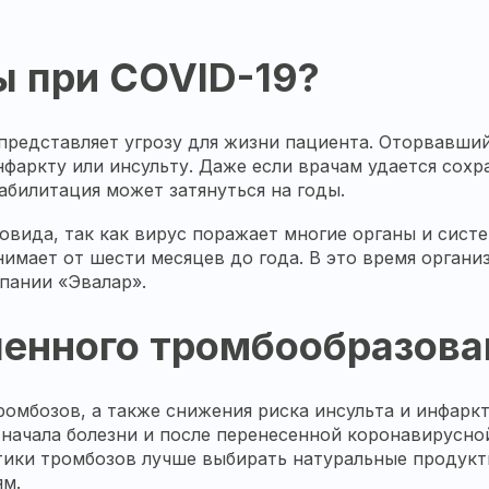
 при COVID-19?
редставляет угрозу для жизни пациента. Оторвавший
инфаркту или инсульту. Даже если врачам удается сох
билитация может затянуться на годы.
ковида, так как вирус поражает многие органы и сис
имает от шести месяцев до года. В это время органи
пании «Эвалар».
енного тромбообразова
ромбозов, а также снижения риска инсульта и инфарк
о начала болезни и после перенесенной коронавирусн
ики тромбозов лучше выбирать натуральные продукты,
ям.