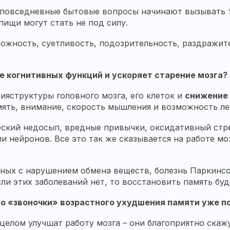
 повседневные бытовые вопросы начинают вызывать т
пищи могут стать не под силу.
вожность, суетливость, подозрительность, раздражит
е когнитивных функций и ускоряет старение мозга?
ния
структуры головного мозга, его клеток и
снижение
память, внимание, скорость мышления и возможность 
еский недосып, вредные привычки, оксидативный стр
 нейронов. Все это так же сказывается на работе мо
нных с нарушением обмена веществ, болезнь Паркинсо
и этих заболеваний нет, то восстановить память буде
 но «звоночки» возрастного ухудшения памяти уже п
елом улучшат работу мозга – они благоприятно скажут