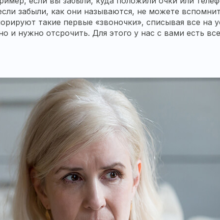
имер, если вы забыли, куда положили очки или телефо
если забыли, как они называются, не можете вспомнит
рируют такие первые «звоночки», списывая все на уст
 и нужно отсрочить. Для этого у нас с вами есть все