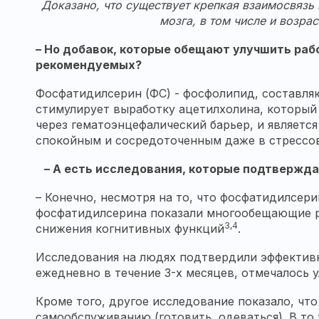
Доказано, что существует крепкая взаимосвязь
мозга, в том числе и возр
– Но добавок, которые обещают улучшить раб
рекомендуемых?
Фосфатидилсерин (ФС) - фосфолипид, составляю
стимулирует выработку ацетилхолина, который 
через гематоэнцефалический барьер, и являетс
спокойным и сосредоточенным даже в стрессов
– А есть исследования, которые подтвержда
– Конечно, несмотря на то, что фосфатидилсери
фосфатидилсерина показали многообещающие ре
3,4
снижения когнитивных функций
.
Исследования на людях подтвердили эффектив
ежедневно в течение 3-х месяцев, отмечалось 
Кроме того, другое исследование показало, чт
самообслуживанию (готовить, одеваться). В то