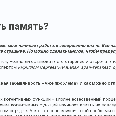
ть память?
ом: мозг начинает работать совершенно иначе. Все ч
ще страшнее. Но можно сделать многое, чтобы предуп
тся, можно ли остановить его старение и отсрочить 
кспертом
Кириллом Сергеевичем
Белан,
врач
-терапевт, 
евная забывчивость – уже проблема? И как можно о
их когнитивных функций – вполне естественный проце
жение когнитивных функций начинает влиять на повсе
ом порядке. А вот степень влияния этой проблемы н