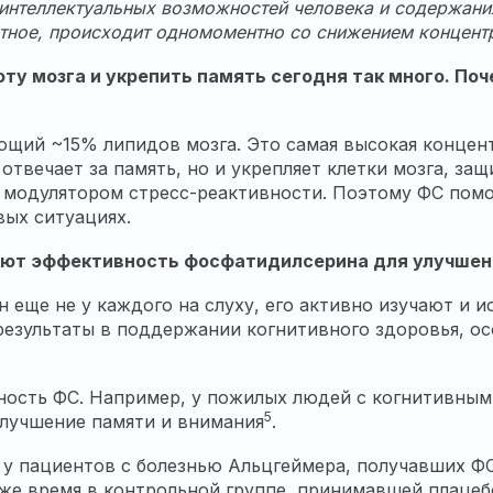
 интеллектуальных возможностей человека и содержани
астное, происходит одномоментно со снижением концен
оту мозга и укрепить память сегодня так много. По
щий ~15% липидов мозга. Это самая высокая концент
отвечает за память, но и укрепляет клетки мозга, за
я модулятором стресс-реактивности. Поэтому ФС помо
ых ситуациях.
ют эффективность фосфатидилсерина для улучшени
н еще не у каждого на слуху, его активно изучают и 
зультаты в поддержании когнитивного здоровья, осо
ность ФС. Например, у пожилых людей с когнитивны
5
улучшение памяти и внимания
.
о у пациентов с болезнью Альцгеймера, получавших Ф
 же время в контрольной группе, принимавшей плацеб