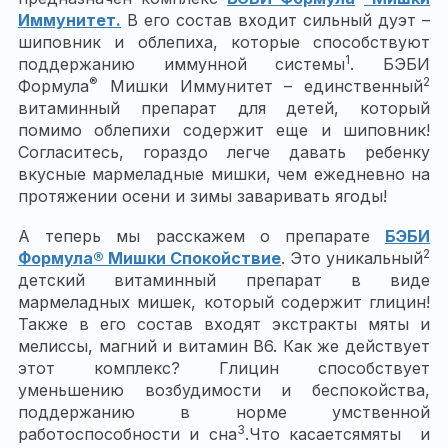
Иммунитет.
В его состав входит сильный дуэт –
шиповник и облепиха, которые способствуют
1
поддержанию иммунной системы
. БЭБИ
®
2
Формула
Мишки Иммунитет – единственный
витаминный препарат для детей, который
помимо облепихи содержит еще и шиповник!
Согласитесь, гораздо легче давать ребенку
вкусные мармеладные мишки, чем ежедневно на
протяжении осени и зимы заваривать ягоды!
А теперь мы расскажем о препарате
БЭБИ
2
Формула® Мишки Спокойствие
. Это уникальный
детский витаминный препарат в виде
мармеладных мишек, который содержит глицин!
Также в его состав входят экстракты мяты и
мелиссы, магний и витамин B6. Как же действует
этот комплекс? Глицин способствует
уменьшению возбудимости и беспокойства,
поддержанию в норме умственной
3
работоспособности и сна
.
Что касается
мяты и