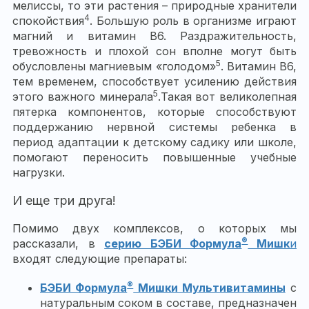
мелиссы, то эти растения – природные хранители
4
спокойствия
. Большую роль в организме играют
магний и витамин B6. Раздражительность,
тревожность и плохой сон вполне могут быть
5
обусловлены магниевым «голодом»
. Витамин В6,
тем временем, способствует усилению действия
5
этого важного минерала
.
Такая вот великолепная
пятерка компонентов, которые способствуют
поддержанию нервной системы ребенка в
период адаптации к детскому садику или школе,
помогают переносить повышенные учебные
нагрузки.
И еще три друга!
Помимо двух комплексов, о которых мы
®
рассказали, в
серию БЭБИ Формула
Мишк
и
входят следующие препараты:
®
БЭБИ Формула
Мишки Мультивитамины
с
натуральным соком в составе, предназначен