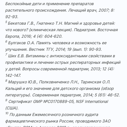
Беспокойные дети и применение препаратов
растительного происхождения. Лечащий врач, 2007; 8:
92-93.
5
Бекетова Г.В., Гнатенко Т.Н. Магний и здоровье детей:
что нового? (клиническая лекция). Педиатрия. Восточная
Европа, 2016; 4 (4): 604-620.
6
Булгаков О.А. Память человека и возможность ее
улучшения. Вестник ТГУ, 2014; 19 (вып. 1): 90-93.
7
Ших Е.В. Витамины с антиоксидантными свойствами в
профилактике и лечении острых респираторных инфекций
у детей. Вопросы современной педиатрии, 2013; 12 (4):
142-147.
8
Марушко Ю.В., Полковниченко Л.Н., Таринская О.Л.
Кальций и его значение для детского организма (обзор
литературы). Современная педиатрия, 2014; 5 (61): 46-52.
9
Сертификат GMP №С0170889-05, NSF International
(США).
10
По данным Ежемесячного розничного аудита
фармацевтического рынка России, проводимого ЗАО