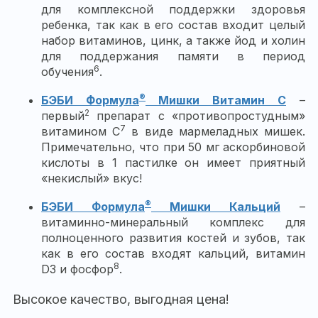
для комплексной поддержки здоровья
ребенка, так как в его состав входит целый
набор витаминов, цинк, а также йод и холин
для поддержания памяти в период
6
обучения
.
®
БЭБИ Формула
Мишки Витамин С
–
2
первый
препарат с «противопростудным»
7
витамином С
в виде мармеладных мишек.
Примечательно, что при 50 мг аскорбиновой
кислоты в 1 пастилке он имеет приятный
«некислый» вкус!
®
БЭБИ Формула
Мишки Кальций
–
витаминно-минеральный комплекс для
полноценного развития костей и зубов, так
как в его состав входят кальций, витамин
8
D3 и фосфор
.
Высокое качество, выгодная цена!