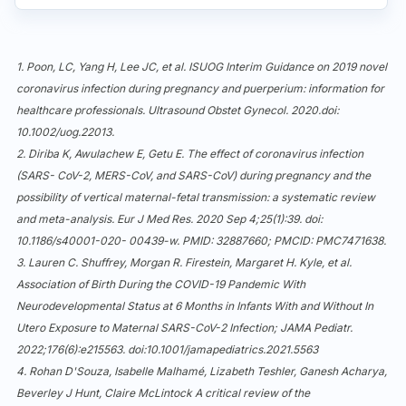
1. Poon, LC, Yang H, Lee JC, et al. ISUOG Interim Guidance on 2019 novel
coronavirus infection during pregnancy and puerperium: information for
healthcare professionals. Ultrasound Obstet Gynecol. 2020.doi:
10.1002/uog.22013.
2. Diriba K, Awulachew E, Getu E. The effect of coronavirus infection
(SARS- CoV-2, MERS-CoV, and SARS-CoV) during pregnancy and the
possibility of vertical maternal-fetal transmission: a systematic review
and meta-analysis. Eur J Med Res. 2020 Sep 4;25(1):39. doi:
10.1186/s40001-020- 00439-w. PMID: 32887660; PMCID: PMC7471638.
3. Lauren C. Shuffrey, Morgan R. Firestein, Margaret H. Kyle, et al.
Association of Birth During the COVID-19 Pandemic With
Neurodevelopmental Status at 6 Months in Infants With and Without In
Utero Exposure to Maternal SARS-CoV-2 Infection; JAMA Pediatr.
2022;176(6):e215563. doi:10.1001/jamapediatrics.2021.5563
4. Rohan D'Souza, Isabelle Malhamé, Lizabeth Teshler, Ganesh Acharya,
Beverley J Hunt, Claire McLintock A critical review of the