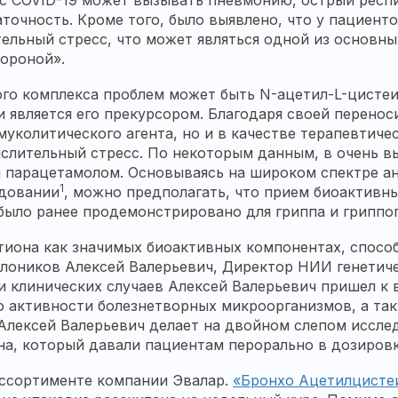
ус COVID-19 может вызывать пневмонию, острый респ
очность. Кроме того, было выявлено, что у пациенто
тельный стресс, что может являться одной из основн
короной».
ого комплекса проблем может быть N-ацетил-L-цисте
и является его прекурсором. Благодаря своей перено
муколитического агента, но и в качестве терапевтиче
слительный стресс. По некоторым данным, в очень в
и парацетамолом. Основываясь на широком спектре 
1
едовании
, можно предполагать, что прием биоактивн
о было ранее продемонстрировано для гриппа и грипп
атиона как значимых биоактивных компонентах, спос
лоников Алексей Валерьевич, Директор НИИ генетич
и клинических случаев Алексей Валерьевич пришел к
ю активности болезнетворных микроорганизмов, а так
Алексей Валерьевич делает на двойном слепом исслед
а, который давали пациентам перорально в дозировке
ассортименте компании Эвалар.
«Бронхо Ацетилцисте