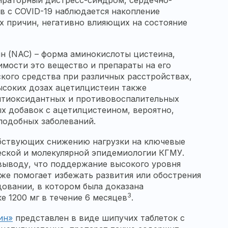
ираторный дистресс-синдром, сердечно-
в с COVID-19 наблюдается накопление
ых причин, негативно влияющих на состояние
ин (NAC) – форма аминокислоты цистеина,
симости это вещество и препараты на его
ского средства при различных расстройствах,
ысоких дозах ацетилцистеин также
антиоксидантных и противовоспалительных
ых добавок с ацетилцистеином, вероятно,
оподобных заболеваний.
обствующих снижению нагрузки на ключевые
еской и молекулярной эпидемиологии КГМУ.
 выводу, что поддержание высокого уровня
же помогает избежать развития или обострения
овании, в котором была доказана
3
 1200 мг в течение 6 месяцев
.
ин»
представлен в виде шипучих таблеток с