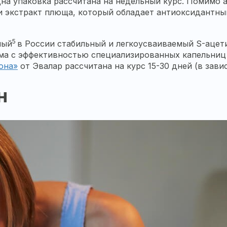
на упаковка рассчитана на недельный курс. Помимо 
 и экстракт плюща, который обладает антиоксидантны
5
ный
в России стабильный и легкоусваиваемый S-ацети
ма с эффективностью специализированных капельниц 
она»
от Эвалар рассчитана на курс 15-30 дней (в зав
н