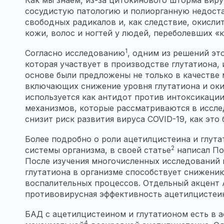
Как мы знаем, из-за цитокинового шторма вир
сосудистую патологию и полиорганную недостат
свободных радикалов и, как следствие, окисли
кожи, волос и ногтей у людей, переболевших «
1
Согласно исследованию
, одним из решений эт
которая участвует в производстве глутатиона, 
основе были предложены не только в качестве 
включающих снижение уровня глутатиона и оки
используется как антидот против интоксикаци
механизмов, которые рассматриваются в иссл
снизит риск развития вируса COVID-19, как эт
Более подробно о роли ацетилцистеина и глут
2
системы организма, в своей статье
написал По
После изучения многочисленных исследований 
глутатиона в организме способствует снижени
воспалительных процессов. Отдельный акцент 
противовирусная эффективность ацетилцистеин
БАД с ацетилцистеином и глутатионом есть в 
4