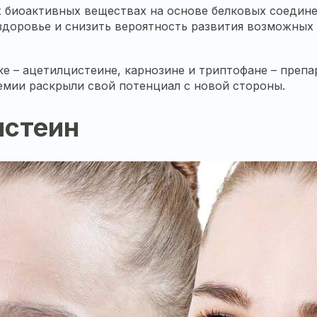
ех биоактивных веществах на основе белковых соедин
 здоровье и снизить вероятность развития возможных
ке – ацетилцистеине, карнозине и триптофане – препа
емии раскрыли свой потенциал с новой стороны.
истеин