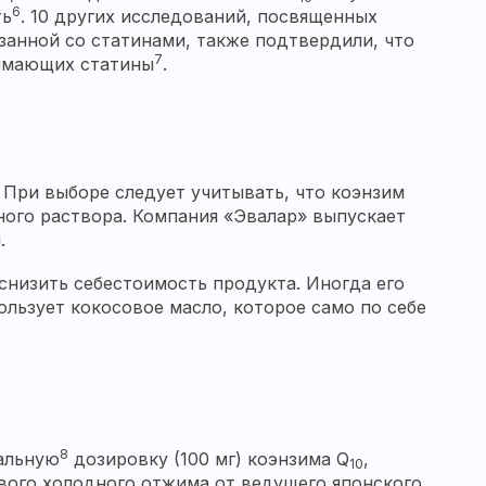
6
ть
. 10 других исследований, посвященных
занной со статинами, также подтвердили, что
7
нимающих статины
.
. При выборе следует учитывать, что коэнзим
ого раствора. Компания «Эвалар» выпускает
м.
снизить себестоимость продукта. Иногда его
льзует кокосовое масло, которое само по себе
8
мальную
дозировку (100 мг) коэнзима Q
,
10
вого холодного отжима от ведущего японского