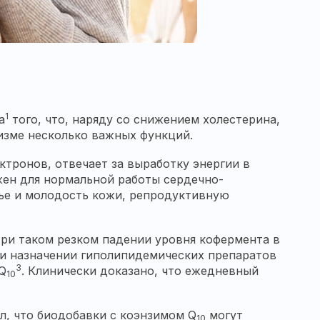
1
а
того, что, наряду со снижением холестерина,
изме несколько важных функций.
ктронов, отвечает за выработку энергии в
ен для нормальной работы сердечно-
вье и молодость кожи, репродуктивную
При таком резком падении уровня кофермента в
ри назначении гиполипидемических препаратов
3
Q
. Клинически доказано, что ежедневный
10
л, что биодобавки с коэнзимом Q
могут
10