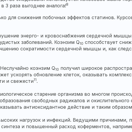
8
в 3 раза выгоднее аналога!
ко для снижения побочных эффектов статинов. Курс
ушение энерго- и кровоснабжения сердечной мышцы 
удистых заболеваний. Коэнзим Q
способствует сниж
10
учшению сократимости сердечной мышцы и, как следс
 Неслучайно коэнзим Q
получил широкое распростран
10
жет ускорять обновление клеток, оказывать комплекс
11
ти и свежести
.
иологическое старение организма во многом происхо
образования свободных радикалов и окислительного 
казывать антиоксидантное действие и таким образом
высоких нагрузок и инфекций. Ведущими причинами, 
 синтеза и повышенный расход коферментов, наприме