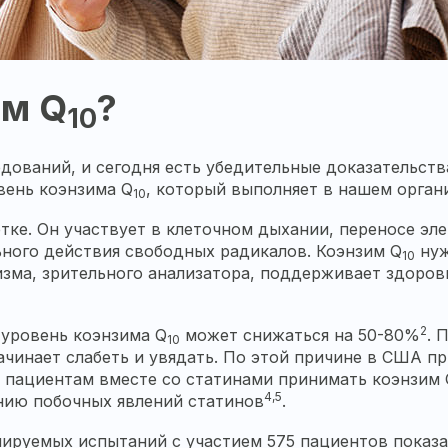
им Q
?
10
дований, и сегодня есть убедительные доказательств
вень коэнзима Q
, который выполняет в нашем орган
10
е. Он участвует в клеточном дыхании, переносе эле
ного действия свободных радикалов. Коэнзим Q
нуж
10
изма, зрительного анализатора, поддерживает здоро
2
уровень коэнзима Q
может снижаться на 50-80%
. 
10
ачинает слабеть и увядать. По этой причине в США п
 пациентам вместе со статинами принимать коэнзим 
4,5
нию побочных явлений статинов
.
ируемых испытаний с участием 575 пациентов показа