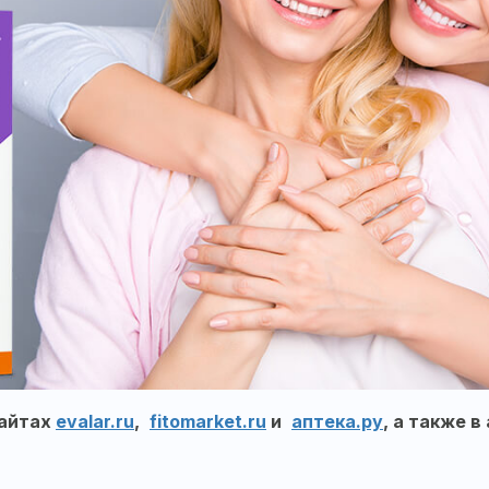
сайтах
evalar.ru
,
fitomarket.ru
и
аптека.ру
, а также в