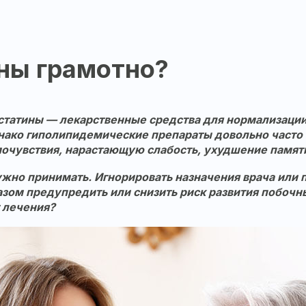
ны грамотно?
статины — лекарственные средства для нормализации 
днако гиполипидемические препараты довольно часто
очувствия, нарастающую слабость, ухудшение памяти,
нужно принимать. Игнорировать назначения врача или п
разом предупредить
или снизить риск
развити
я
побочны
т лечения?