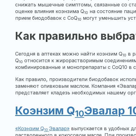
снижать мышечные симптомы, связанные со стат
оценке влияния коэнзима Q
на состояние паци
10
прием биодобавок с CoQ
могут уменьшить уст
10
Как правильно выбра
Сегодня в аптеках можно найти коэнзим Q
в р
10
Q
относится к жирорастворимым соединениям,
10
комбинированные и монопрепараты с CoQ10 в с
Как правило, производители биодобавок исполь
заменяют оливковым маслом. Компания «Эвалар
представляет кладезь необходимых нашему ор
Коэнзим Q
Эвалар 1
10
«Коэнзим Q
Эвалар»
выпускается в удобных д
10
растворенного в кокосовом масле. При произв