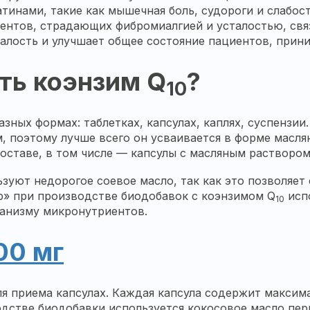
инами, такие как мышечная боль, судороги и слабос
ентов, страдающих фибромиалгией и усталостью, свя
алость и улучшает общее состояние пациентов, при
ть коэнзим Q
?
10
азных формах: таблетках, капсулах, каплях, суспензии
 поэтому лучше всего он усваивается в форме маслян
оставе, в том числе — капсулы с масляным растворо
зуют недорогое соевое масло, так как это позволяет 
» при производстве биодобавок с коэнзимом Q
испо
10
ганизму микронутриентов.
00 мг
ля приема капсулах. Каждая капсула содержит макси
одстве биодобавки используется кокосовое масло пер