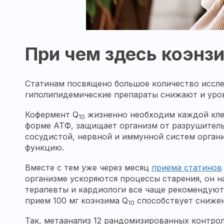
При чем здесь коэнз
Статинам посвящено большое количество иссле
гиполипидемические препараты снижают и уро
Кофермент Q
жизненно необходим каждой клетк
10
форме АТФ, защищает организм от разрушитель
сосудистой, нервной и иммунной систем орган
функцию.
Вместе с тем уже через месяц
приема статинов
организме ускоряются процессы старения, он н
терапевты и кардиологи все чаще рекомендуют
прием 100 мг коэнзима Q
способствует сниже
10
Так, метаанализ 12 рандомизированных контрол