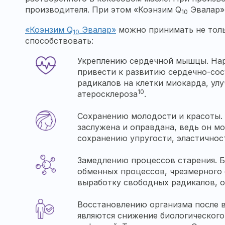
производителя. При этом «Коэнзим Q
Эвалар» 
10
«Коэнзим Q
Эвалар»
можно принимать не толь
10
способствовать:
Укреплению сердечной мышцы. Нар
привести к развитию сердечно-сос
радикалов на клетки миокарда, ул
10
атеросклероза
.
Сохранению молодости и красоты.
заслужена и оправдана, ведь он мо
сохранению упругости, эластичнос
Замедлению процессов старения. Б
обменных процессов, чрезмерного 
выработку свободных радикалов, о
Восстановлению организма после 
являются снижение биологического