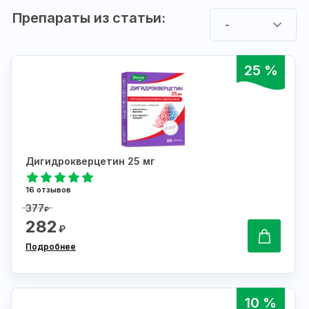
Препараты из статьи:
-
25 %
Дигидрокверцетин 25 мг
16 отзывов
377
₽
282
₽
Подробнее
10 %