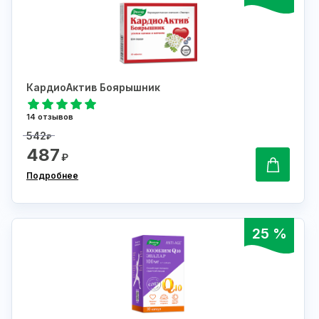
КардиоАктив Боярышник
14 отзывов
542
₽
487
₽
Подробнее
25 %