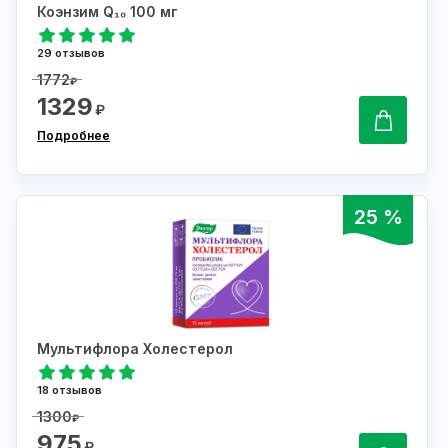
Коэнзим Q₁₀ 100 мг
29 отзывов
1772
₽
1329
₽
Подробнее
25 %
Мультифлора Холестерол
18 отзывов
1300
₽
975
₽