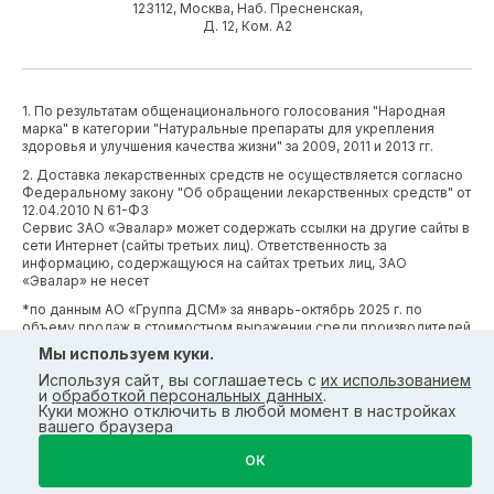
123112, Москва, Наб. Пресненская,
Д. 12, Ком. А2
1. По результатам общенационального голосования "Народная
марка" в категории "Натуральные препараты для укрепления
здоровья и улучшения качества жизни" за 2009, 2011 и 2013 гг.
2. Доставка лекарственных средств не осуществляется согласно
Федеральному закону "Об обращении лекарственных средств" от
12.04.2010 N 61-ФЗ
Сервис ЗАО «Эвалар» может содержать ссылки на другие сайты в
сети Интернет (сайты третьих лиц). Ответственность за
информацию, содержащуюся на сайтах третьих лиц, ЗАО
«Эвалар» не несет
*по данным АО «Группа ДСМ» за январь-октябрь 2025 г. по
объему продаж в стоимостном выражении среди производителей
БАД (без учета СТМ) БАД (без учета СТМ).
Мы используем куки.
*Производственные процессы и системы менеджмента ЗАО
Используя сайт, вы соглашаетесь с
их использованием
«Эвалар» сертифицированы в соответствии с требованиями
и
обработкой персональных данных
.
международных сертификатов GMP, ISO, HACCP
Куки можно отключить в любой момент в настройках
вашего браузера
ОК