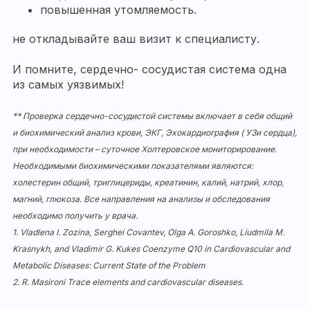
повышенная утомляемость.
не откладывайте ваш визит к специалисту.
И помните, сердечно- сосудистая система одна
из самых уязвимых!
**
Проверка сердечно-сосудистой системы включает в себя общий
и биохимический анализ крови, ЭКГ, Эхокардиография ( УЗи сердца),
при необходимости – суточное Холтеровское мониторирование.
Необходимыми биохимическими показателями являются:
холестерин общий, триглицериды, креатинин, калий, натрий, хлор,
магний, глюкоза. Все направления на анализы и обследования
необходимо получить у врача.
1. Vladlena I. Zozina, Serghei Covantev, Olga A. Goroshko, Liudmila M.
Krasnykh, and Vladimir G. Kukes Coenzyme Q10 in Cardiovascular and
Metabolic Diseases: Current State of the Problem
2. R. Masironi Trace elements and cardiovascular diseases.