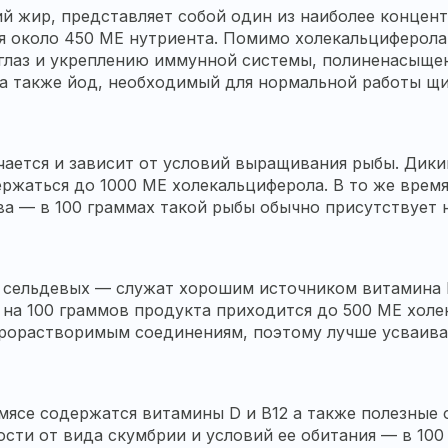
ий жир, представляет собой один из наиболее концен
я около 450 МЕ нутриента. Помимо холекальциферола,
глаз и укреплению иммунной системы, полиненасыще
, а также йод, необходимый для нормальной работы 
чается и зависит от условий выращивания рыбы. Дик
ержаться до 1000 МЕ холекальциферола. В то же вре
а — в 100 граммах такой рыбы обычно присутствует 
сельдевых — служат хорошим источником витамина D.
 на 100 граммов продукта приходится до 500 МЕ холе
жирорастворимым соединениям, поэтому лучше усваива
е мясе содержатся витамины D и B12 а также полезные
сти от вида скумбрии и условий ее обитания — в 100