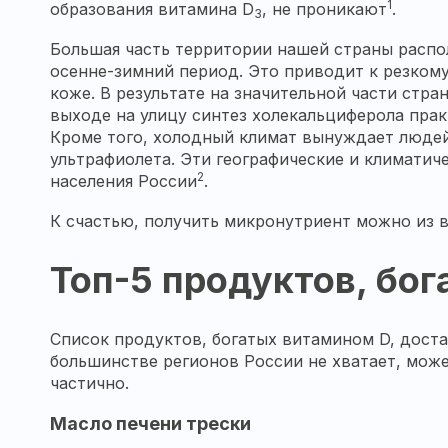
1
образования витамина D
, не проникают
.
3
Большая часть территории нашей страны распо
осенне-зимний период. Это приводит к резком
коже. В результате на значительной части стр
выходе на улицу синтез холекальциферола прак
Кроме того, холодный климат вынуждает людей
ультрафиолета. Эти географические и климати
2
населения России
.
К счастью, получить микронутриент можно из 
Топ-5 продуктов, бо
Список продуктов, богатых витамином D, доста
большинстве регионов России не хватает, може
частично.
Масло печени трески