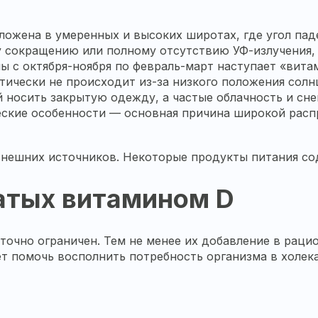
ложена в умеренных и высоких широтах, где угол пад
у сокращению или полному отсутствию УФ-излучения,
аны с октября-ноября по февраль-март наступает «вит
тически не происходит из-за низкого положения солн
 носить закрытую одежду, а частые облачность и сн
ческие особенности — основная причина широкой рас
внешних источников. Некоторые продукты питания со
гатых витамином D
точно ограничен. Тем не менее их добавление в рацио
т помочь восполнить потребность организма в холека