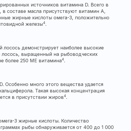
трированных источников витамина D. Всего в
 в составе масла присутствуют витамин A,
нные жирные кислоты омега-3, положительно
4
щитовидной железы
.
ий лосось демонстрирует наиболее высокие
мя лосось, выращенный на рыбоводческих
4
не более 250 МЕ витамина
.
 Особенно много этого вещества удается
кальциферола. Такая высокая концентрация
4
ется в присутствии жиров
.
 омега-3 жирные кислоты. Количество
 граммах рыбы обнаруживается от 400 до 1 000