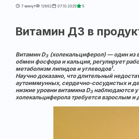
7 минут
12662
07.10.2025
5
Витамин Д3 в продук
Витамин D
(холекальциферол) — один из 
3
обмен фосфора и кальция, регулирует раб
1
метаболизм липидов и углеводов
.
Научно доказано, что длительный недоста
аутоиммунных, сердечно-сосудистых и де
низкие уровни витамина D
наблюдаются у 
3
холекальциферола требуется взрослым и де