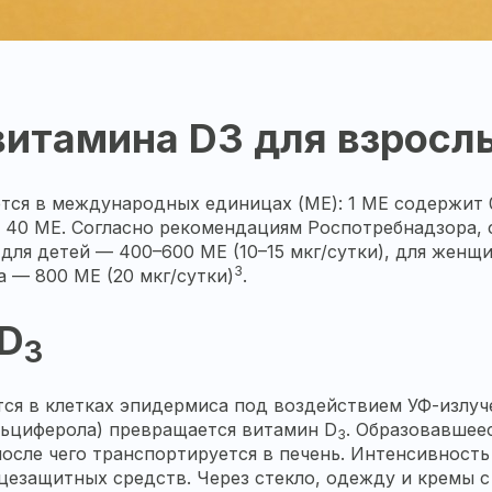
итамина D3 для взрослы
тся в международных единицах (ME): 1 ME содержит 0,
н 40 МЕ. Согласно рекомендациям Роспотребнадзора, 
, для детей — 400–600 МЕ (10–15 мкг/сутки), для жен
3
а — 800 МЕ (20 мкг/сутки)
.
 D
3
ся в клетках эпидермиса под воздействием УФ-излуче
льциферола) превращается витамин D
. Образовавшее
3
осле чего транспортируется в печень. Интенсивность 
цезащитных средств. Через стекло, одежду и кремы 