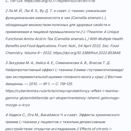
С. 118–124.
https://doi.org/10.17116/jnevro2018118111118
2 Ли М. Й., Лю Я. Х., Ву Д. Т. и соавт. L-теанин: уникальная
функциональная аминокислота в чае (Camellia sinensis L.),
обладающая множеством полезных для здоровья свойств и
применяемая в пищевой промышленности // L-Theanine: A Unique
Functional Amino Acid in Tea (Camellia sinensis L.) With Multiple Health
Benefits and Food Applications. Front. Nutr., 04 April 2022. Sec. Food
Chemistry. Volume 9 – 2022.
https://doi.org/10.3389/fnut.2022.853846
3 Захурова М. А., байса А. Е., Симаненкова А. В., Власов Т. Д.
Нейропротективный эффект L-теанина (гамма-глутамилэтиламида)
при экспериментальной ишемии головного мозга у крыс // Вестник
Авиценны. — 2010. — № 1. — С. 119–125.
https://cyberleninka.ru/article/n/neyroprotektivnyy-effekt-l-teanina-
gamma-glutamiletilamida-pri-eksperimentalnoy-ishemii-golovnogo-
mozga-u-krys
4 Хидесе С., Ота М., Вакабаяси Ч. и соавт. Эффекты хронического
приема L-теанина у пациентов с тяжелым депрессивным
расстройством: открытое исследование // Effects of chronic l-