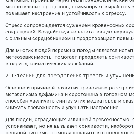
клетками. Проникая через гематоэнцефалический ба
мыслительных процессов, стимулирует выработку 
повышает настроение и устойчивость к стрессу.
Стресс сопровождается сужением кровеносных со
сокращений. Воздействуя на вегетативную нервную
с сильным сердцебиением и предотвращает повыше
Для многих людей перемена погоды является испыт
метеозависимость, помогает преодолеть сонливос
в период климатических колебаний.
2. L-теанин для преодоления тревоги и улучшен
Основной причиной развития тревожных расстройс
метаболизма дофамина и серотонина в головном моз
способен увеличить синтез этих медиаторов и оказ
снижать тревожность и улучшать настроение.
Для людей, страдающих излишней тревожностью, о
успокаивает, но не вызывает сонливости, наоборот
нервной системы, помогая справиться с повседнев