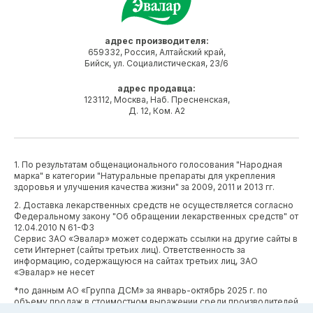
адрес производителя:
659332, Россия, Алтайский край,
Бийск, ул. Социалистическая, 23/6
адрес продавца:
123112, Москва, Наб. Пресненская,
Д. 12, Ком. А2
1. По результатам общенационального голосования "Народная
марка" в категории "Натуральные препараты для укрепления
здоровья и улучшения качества жизни" за 2009, 2011 и 2013 гг.
2. Доставка лекарственных средств не осуществляется согласно
Федеральному закону "Об обращении лекарственных средств" от
12.04.2010 N 61-ФЗ
Сервис ЗАО «Эвалар» может содержать ссылки на другие сайты в
сети Интернет (сайты третьих лиц). Ответственность за
информацию, содержащуюся на сайтах третьих лиц, ЗАО
«Эвалар» не несет
*по данным АО «Группа ДСМ» за январь-октябрь 2025 г. по
объему продаж в стоимостном выражении среди производителей
БАД (без учета СТМ) БАД (без учета СТМ).