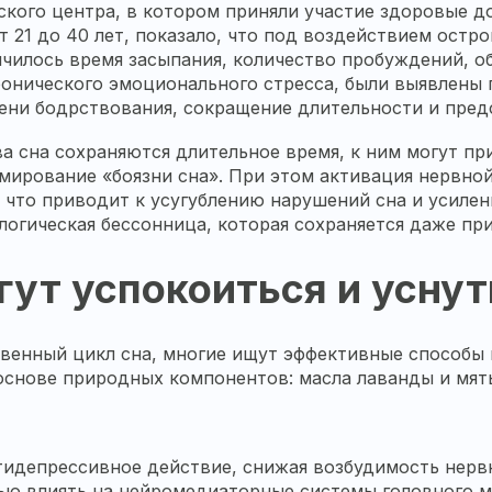
ского центра, в котором приняли участие здоровые д
 21 до 40 лет, показало, что под воздействием остро
чилось время засыпания, количество пробуждений, о
онического эмоционального стресса, были выявлены 
ени бодрствования, сокращение длительности и пред
а сна сохраняются длительное время, к ним могут пр
мирование «боязни сна». При этом активация нервной
ь, что приводит к усугублению нарушений сна и усиле
логическая бессонница, которая сохраняется даже пр
гут успокоиться и уснут
твенный цикл сна, многие ищут эффективные способы
основе природных компонентов: масла лаванды и мяты
идепрессивное действие, снижая возбудимость нерв
ью влиять на нейромедиаторные системы головного мо