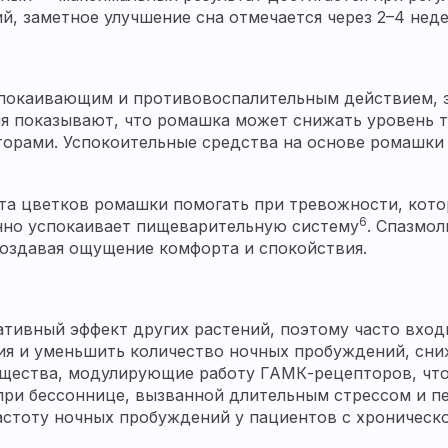
, заметное улучшение сна отмечается через 2–4 нед
спокаивающим и противовоспалительным действием, 
я показывают, что ромашка может снижать уровень т
орами. Успокоительные средства на основе ромашки
кта цветков ромашки помогать при тревожности, ко
6
но успокаивает пищеварительную систему
. Спазмо
создавая ощущение комфорта и спокойствия.
ативный эффект других растений, поэтому часто вхо
ния и уменьшить количество ночных пробуждений, сн
ещества, модулирующие работу ГАМК-рецепторов, что
при бессоннице, вызванной длительным стрессом и п
частоту ночных пробуждений у пациентов с хроническ