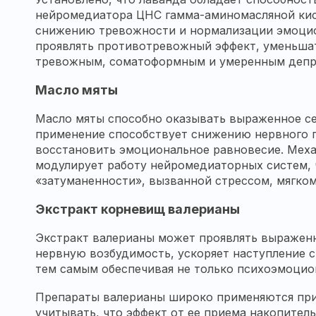
нейромедиатора ЦНС гамма-аминомасляной кисл
снижению тревожности и нормализации эмоцион
проявлять противотревожный эффект, уменьшат
тревожным, соматоформным и умеренным депр
Масло мяты
Масло мяты способно оказывать выраженное се
применение способствует снижению нервного п
восстановить эмоциональное равновесие. Меха
модулирует работу нейромедиаторных систем, 
«затуманенности», вызванной стрессом, мягко
Экстракт корневищ валерианы
Экстракт валерианы может проявлять выражен
нервную возбудимость, ускоряет наступление с
тем самым обеспечивая не только психоэмоцион
Препараты валерианы широко применяются при
учитывать, что эффект от ее приема накопите