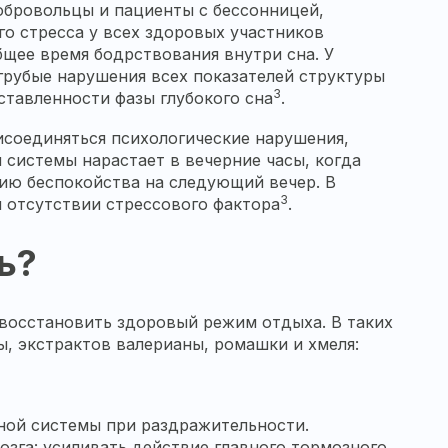
обровольцы и пациенты с бессонницей,
го стресса у всех здоровых участников
бщее время бодрствования внутри сна. У
грубые нарушения всех показателей структуры
3
ставленности фазы глубокого сна
.
исоединяться психологические нарушения,
 системы нарастает в вечерние часы, когда
нию беспокойства на следующий вечер. В
3
и отсутствии стрессового фактора
.
ь?
 восстановить здоровый режим отдыха. В таких
, экстрактов валерианы, ромашки и хмеля:
ной системы при раздражительности.
зга: усиливать действие главного тормозного