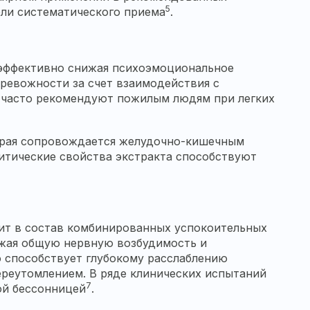
5
ели систематического приема
.
эффективно снижая психоэмоциональное
ревожности за счет взаимодействия с
 часто рекомендуют пожилым людям при легких
торая сопровождается желудочно-кишечным
литические свойства экстракта способствуют
дит в состав комбинированных успокоительных
ижая общую нервную возбудимость и
 способствует глубокому расслаблению
ереутомлением. В ряде клинических испытаний
7
ой бессонницей
.