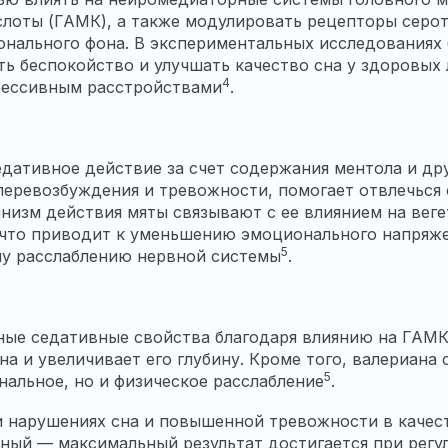
оты (ГАМК), а также модулировать рецепторы серото
ального фона. В экспериментальных исследованиях 
ь беспокойство и улучшать качество сна у здоровых 
4
ессивным расстройствами
.
дативное действие за счет содержания ментола и дру
еревозбуждения и тревожности, помогает отвлечься 
низм действия мяты связывают с ее влиянием на вег
что приводит к уменьшению эмоционального напряже
5
му расслаблению нервной системы
.
ные седативные свойства благодаря влиянию на ГАМ
на и увеличивает его глубину. Кроме того, валериана
5
альное, но и физическое расслабление
.
 нарушениях сна и повышенной тревожности в качест
льный — максимальный результат достигается при ре