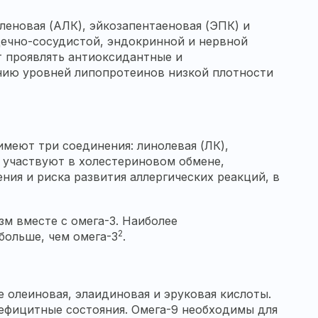
леновая (АЛК), эйкозапентаеновая (ЭПК) и
дечно-сосудистой, эндокринной и нервной
т проявлять антиоксидантные и
нию уровней липопротеинов низкой плотности
имеют три соединения: линолевая (ЛК),
, участвуют в холестериновом обмене,
ия и риска развития аллергических реакций, в
зм вместе с омега-3. Наиболее
2
 больше, чем омега-3
.
 олеиновая, элаидиновая и эруковая кислоты.
ефицитные состояния. Омега-9 необходимы для