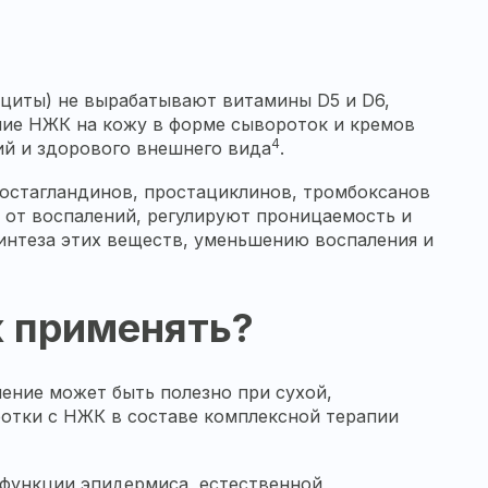
оциты) не вырабатывают витамины D5 и D6,
ние НЖК на кожу в форме сывороток и кремов
4
й и здорового внешнего вида
.
остагландинов, простациклинов, тромбоксанов
от воспалений, регулируют проницаемость и
интеза этих веществ, уменьшению воспаления и
к применять?
ение может быть полезно при сухой,
отки с НЖК в составе комплексной терапии
функции эпидермиса, естественной