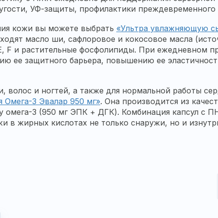
угости, УФ-защиты, профилактики преждевременного 
ния кожи вы можете выбрать
«Ультра увлажняющую сы
одят масло ши, сафлоровое и кокосовое масла (источ
Е, F и растительные фосфолипиды. При ежедневном п
ю ее защитного барьера, повышению ее эластичност
 волос и ногтей, а также для нормальной работы сер
я Омега-3 Эвалар 950 мг»
. Она производится из каче
омега-3 (950 мг ЭПК + ДГК). Комбинация капсул с П
 в жирных кислотах не только снаружи, но и изнутр