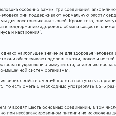
 человека особенно важны три соединения: альфа-лино
е человека они поддерживают нормальную работу сер
мы для восстановления тканей. Кроме того, они могу
вать поддержанию здорового обмена веществ, сниже
2
нуса и настроения
.
, однако наибольшее значение для здоровья человека 
есте они обеспечивают здоровье кожи, волос и ногтей
бствовать укреплению иммунитета, снижению воспален
2
но-мышечной систем организма
.
ия своих свойств омега-6 должна поступать в органи
5, то есть омега-6 необходимо употреблять в 2–5 раз
а-9 входят шесть основных соединений, в том числе
 но при несбалансированном питании не исключены д