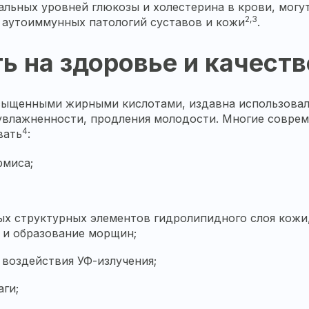
альных уровней глюкозы и холестерина в крови, могу
2,3
 аутоиммунных патологий суставов и кожи
.
ь на здоровье и качеств
сыщенными жирными кислотами, издавна использовал
 увлажненности, продления молодости. Многие совре
4
вать
:
рмиса;
х структурных элементов гидролипидного слоя кожи,
 и образование морщин;
 воздействия УФ-излучения;
ги;