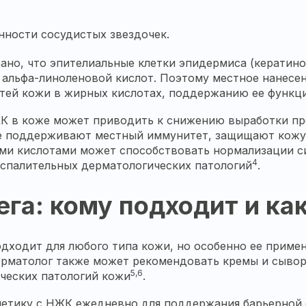
ности сосудистых звездочек.
зано, что эпителиальные клетки эпидермиса (кератин
 альфа-линоленовой кислот. Поэтому местное нанесе
тей кожи в жирных кислотах, поддержанию ее функци
ЖК в коже может приводить к снижению выработки пр
е поддерживают местный иммунитет, защищают кожу 
ми кислотами может способствовать нормализации с
4
оспалительных дерматологических патологий
.
га: кому подходит и ка
дходит для любого типа кожи, но особенно ее примен
ерматолог также может рекомендовать кремы и сывор
5,6
ических патологий кожи
.
метику с НЖК ежедневно для поддержания барьерной 