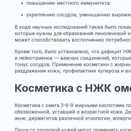
повышению местного иммунитета;
укреплению сосудов, уменьшению выражен
В ходе научных исследований также было пока
которые нужны для образования линоленовой и
может способствовать восполнению потребнос
Кроме того, было установлено, что дефицит Н
и лейкотриенов — важных соединений, которы
тонус сосудов. Применение косметики с жирны
раздражения кожи, профилактике купероза и в
Косметика с НЖК оме
Косметика с омега 3-6-9 жирными кислотами по
обезвоженной, уставшей и возрастной коже. Д
акне, дерматитов различной этиологии, аллерг
Люди со здоровой кожей могут применять кос