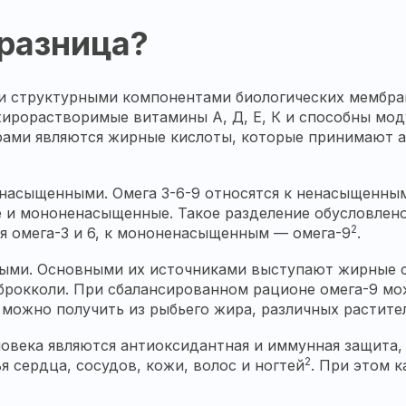
 разница?
 структурными компонентами биологических мембран
ирорастворимые витамины А, Д, Е, К и способны мод
ами являются жирные кислоты, которые принимают ак
насыщенными. Омега 3-6-9 относятся к ненасыщенным
 и мононенасыщенные. Такое разделение обусловлено
2
 омега-3 и 6, к мононенасыщенным — омега-9
.
ыми. Основными их источниками выступают жирные со
, брокколи. При сбалансированном рационе омега-9 м
можно получить из рыбьего жира, различных растител
овека являются антиоксидантная и иммунная защита, 
2
 сердца, сосудов, кожи, волос и ногтей
. При этом 