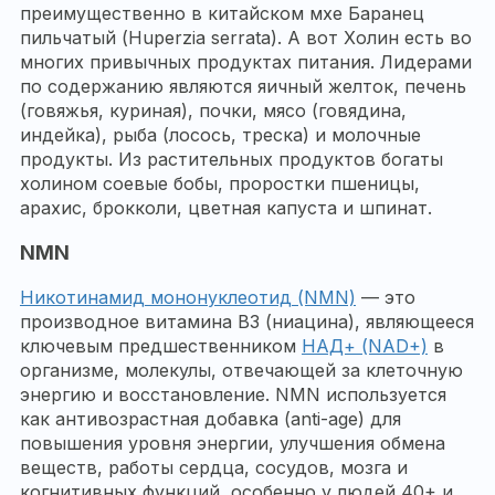
преимущественно в китайском мхе Баранец
пильчатый (Huperzia serrata). А вот Холин есть во
многих привычных продуктах питания. Лидерами
по содержанию являются яичный желток, печень
(говяжья, куриная), почки, мясо (говядина,
индейка), рыба (лосось, треска) и молочные
продукты. Из растительных продуктов богаты
холином соевые бобы, проростки пшеницы,
арахис, брокколи, цветная капуста и шпинат.
NMN
Никотинамид мононуклеотид (NMN)
— это
производное витамина B3 (ниацина), являющееся
ключевым предшественником
НАД+ (NAD+)
в
организме, молекулы, отвечающей за клеточную
энергию и восстановление. NMN используется
как антивозрастная добавка (anti-age) для
повышения уровня энергии, улучшения обмена
веществ, работы сердца, сосудов, мозга и
когнитивных функций, особенно у людей 40+ и