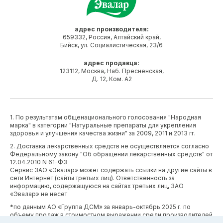
адрес производителя:
659332, Россия, Алтайский край,
Бийск, ул. Социалистическая, 23/6
адрес продавца:
123112, Москва, Наб. Пресненская,
Д. 12, Ком. А2
1. По результатам общенационального голосования "Народная
марка" в категории "Натуральные препараты для укрепления
здоровья и улучшения качества жизни" за 2009, 2011 и 2013 гг.
2. Доставка лекарственных средств не осуществляется согласно
Федеральному закону "Об обращении лекарственных средств" от
12.04.2010 N 61-ФЗ
Сервис ЗАО «Эвалар» может содержать ссылки на другие сайты в
сети Интернет (сайты третьих лиц). Ответственность за
информацию, содержащуюся на сайтах третьих лиц, ЗАО
«Эвалар» не несет
*по данным АО «Группа ДСМ» за январь-октябрь 2025 г. по
объему продаж в стоимостном выражении среди производителей
БАД (без учета СТМ) БАД (без учета СТМ).