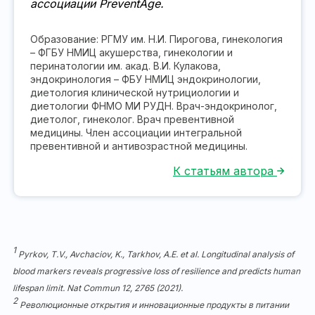
ассоциации PreventAge.
Образование: РГМУ им. Н.И. Пирогова, гинекология
– ФГБУ НМИЦ акушерства, гинекологии и
перинатологии им. акад. В.И. Кулакова,
эндокринология – ФБУ НМИЦ эндокринологии,
диетология клинической нутрициологии и
диетологии ФНМО МИ РУДН. Врач-эндокринолог,
диетолог, гинеколог. Врач превентивной
медицины. Член ассоциации интегральной
превентивной и антивозрастной медицины.
К статьям автора
1
Pyrkov, T.V., Avchaciov, K., Tarkhov, A.E. et al. Longitudinal analysis of
blood markers reveals progressive loss of resilience and predicts human
lifespan limit. Nat Commun 12, 2765 (2021).
2
Революционные открытия и инновационные продукты в питании