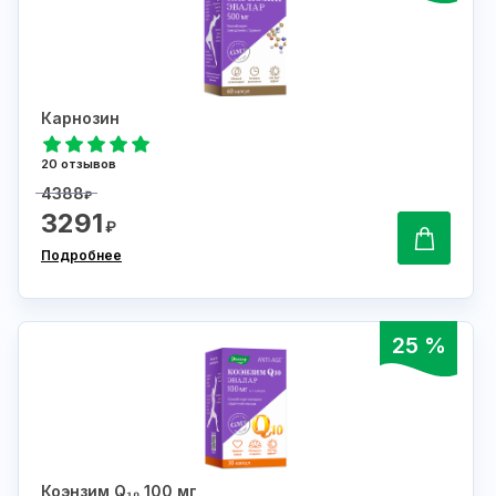
Карнозин
20 отзывов
4388
₽
3291
₽
Подробнее
25 %
Коэнзим Q₁₀ 100 мг