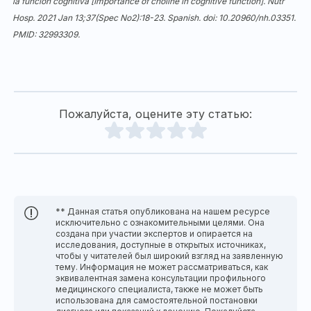
la función cognitiva [Importance of choline in cognitive function]. Nutr
Hosp. 2021 Jan 13;37(Spec No2):18-23. Spanish. doi: 10.20960/nh.03351.
PMID: 32993309.
Пожалуйста, оцените эту статью:
** Данная статья опубликована на нашем ресурсе
исключительно с ознакомительными целями. Она
создана при участии экспертов и опирается на
исследования, доступные в открытых источниках,
чтобы у читателей был широкий взгляд на заявленную
тему. Информация не может рассматриваться, как
эквивалентная замена консультации профильного
медицинского специалиста, также не может быть
использована для самостоятельной постановки