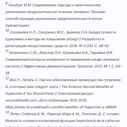
9
Гинзбург М.М. Современные подходы к практическому
увеличению продолжительности жизни человека. Питание,
способствующее увеличению продолжительности жизни
(презентация).
10
Соловьёва Н.Л., Сокуренко М.С., Зырянов О.А. Биодоступность
куркумина и методы ее повышения (обзор) // Разработка и
регистрация лекарственных средств. 2018. № 3 (24). С. 46–53.
11
Калинченко С.Ю., Ворслов Л.О., Курникова И.А., Гадзиева И.В.
Современный взгляд на возможности применения альфа-липоевой
кислоты // Эффективная фармакотерапия. Урология. 2012. № 1. С. 54–
58.
12
Фан Р., Патель С. Научно обоснованные преимущества гуперзина
А, о которых вам следует знать / The Science-Backed Benefits of
Huperzine A You Should Know // Электронный ресурс:
verywellhealth.com. Дата публикации: 16.10.2025.
https://www.verywellhealth.com/the-benefits-of-huperzine-a-89464
13
Лопес-Собалер А. М., Лоренцо Мора А. М., Гонсалес Д. С. и соавт.
Важность холина в когнитивной функции/ Importancia de la colina en