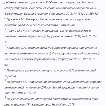
ребенка первого года жизни. ХVIII Конгресс педиатров России с
международным участием «Актуальные проблемы педиатрии» //
Эффективная фармакотерапия. Педиатрия. 2015. № 15 (2). С. 36–42.
3
Цунэнага М., Такада К. Антивозрастное и антиоксидантное
действие биологического компонента – карнозина.
4
Ткач С.М. Глутатион как универсальный гепатопротектор с
плейотропными эффектами // Здоровье Украины. 2018, май. С. 16–
17.
5
Кравцова Л.А., Школьникова М.А. Биологические и клинические
аспекты применения коэнзима Q10 в кардиологической практике //
Российский вестник перинатологии и педиатрии. 2008. № 1. С. 51 –
57.
6
Потенциал в арсенале клинициста: коэнзим Q10 в комплексной
терапии.
7
Перепонов Ю.П. Применение коэнзима Q10 в комплексной терапии
артериальной гипертонии // Российский кардиологический журнал.
2011. № 5 (91). С. 89–92.
8
Научные основы качественного долголетия и антистарения (под.
ред. А. Шарман, Ж. Жумадилова). Нью-Йорк, 2011 г.