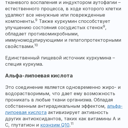
тканевого воспаления и индуктором аутофагии –
естественного процесса, в ходе которого клетки
удаляют все ненужные или поврежденные
9
компоненты.
Также куркумин способствует
9
улучшению состояния сосудистых стенок
,
обладает противомикробными,
иммуномодулирующими и гепатопротекторными
10
свойствами.
Единственный пищевой источник куркумина –
специя куркума.
Альфа-липоевая кислота
Это соединение является одновременно жиро- и
водорастворимым, что дает ему возможность
проникать в любые ткани организма. Обладая
собственным антирадикальным эффектом,
альфа-
липоевая кислота
активизирует активность
других антиоксидантов, таких как витамины А и
11
С, глутатион и
коэнзим Q10
.