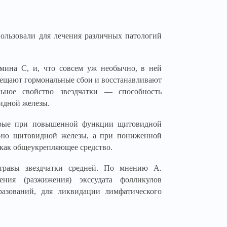
пользовали для лечения различных патологий
амина С, и, что совсем уж необычно, в ней
ещают гормональные сбои и восстанавливают
ное свойство звездчатки — способность
идной железы.
торые при повышенной функции щитовидной
цию щитовидной железы, а при пониженной
 как общеукрепляющее средство.
травы звездчатки средней. По мнению А.
ения (разжижения) экссудата фолликулов
разований, для ликвидации лимфатического