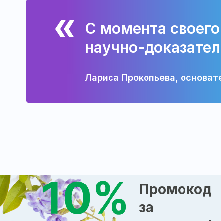
С момента своего
научно-доказател
Лариса Прокопьева, основат
Промокод
за