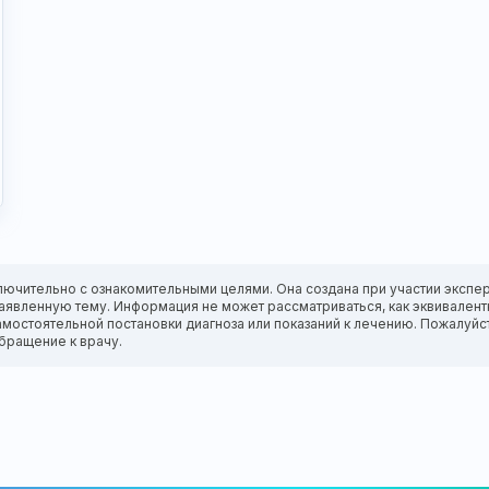
лючительно с ознакомительными целями. Она создана при участии экспер
а заявленную тему. Информация не может рассматриваться, как эквивале
амостоятельной постановки диагноза или показаний к лечению. Пожалуйс
бращение к врачу.