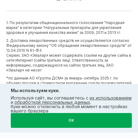
1. По результатам общенационального голосования "Народная
марка" в категории "Натуральные препараты для укрепления
здоровья и улучшения качества жизни" за 2009, 2011 и 2013 гг.
2. Доставка лекарственных средств не осуществляется согласно
Федеральному закону "Об обращении лекарственных средств" от
12.04.2010 N 61-ФЗ
Сервис ЗАО «Эвалар» может содержать ссылки на другие сайты в
сети Интернет (сайты третьих лиц). Ответственность за
информацию, содержащуюся на сайтах третьих лиц, ЗАО
«Эвалар» не несет
*по данным АО «Группа ДСМ» за январь-октябрь 2025 г. по
объему продаж в стоимостном выражении среди производителей
БАД (без учета СТМ) БАД (без учета СТМ).
Мы используем куки.
*Производственные процессы и системы менеджмента ЗАО
Используя сайт, вы соглашаетесь с
их использованием
«Эвалар» сертифицированы в соответствии с требованиями
и
обработкой персональных данных
.
международных сертификатов GMP, ISO, HACCP
Куки можно отключить в любой момент в настройках
вашего браузера
ОК