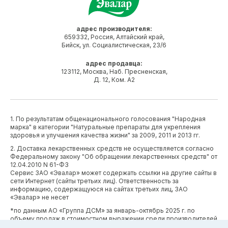
адрес производителя:
659332, Россия, Алтайский край,
Бийск, ул. Социалистическая, 23/6
адрес продавца:
123112, Москва, Наб. Пресненская,
Д. 12, Ком. А2
1. По результатам общенационального голосования "Народная
марка" в категории "Натуральные препараты для укрепления
здоровья и улучшения качества жизни" за 2009, 2011 и 2013 гг.
2. Доставка лекарственных средств не осуществляется согласно
Федеральному закону "Об обращении лекарственных средств" от
12.04.2010 N 61-ФЗ
Сервис ЗАО «Эвалар» может содержать ссылки на другие сайты в
сети Интернет (сайты третьих лиц). Ответственность за
информацию, содержащуюся на сайтах третьих лиц, ЗАО
«Эвалар» не несет
*по данным АО «Группа ДСМ» за январь-октябрь 2025 г. по
объему продаж в стоимостном выражении среди производителей
БАД (без учета СТМ) БАД (без учета СТМ).