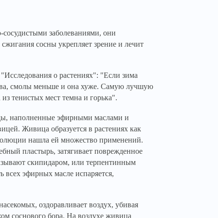
-сосудистыми заболеваниями, они
 сжигания сосны укрепляет зрение и лечит
 "Исследования о растениях": "Если зима
ова, смолы меньше и она хуже. Самую лучшую
 из тенистых мест темна и горька".
ды, наполненные эфирными маслами и
вицей. Живица образуется в растениях как
эволюции нашла ей множество применений.
лебный пластырь, затягивает поврежденное
называют скипидаром, или терпентинным
ь всех эфирных масле испаряется,
насекомых, оздо
равливает воздух, убивая
хом соснового бора. На воздухе живица