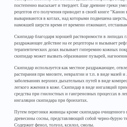
постепенно высыхает и твердеет. Еще древние греки уме
рецептов его получения приводит в своей книге "Канон
вывариваются в котлах, над которыми подвешена шерсть,
намокшей шерсти время от времени отжимают, отстаива
Скипидар благодаря хорошей растворимости в липидах гл
раздражающее действие на ее рецепторы и вызывает реф
терапевтических дозах вызывает гиперемию кожных по
скипидар может вызвать образование пузырей, нагноени
Скипидар используется как местное раздражающее, отвл
растирания при миозите, невралгии и т.п. в виде мазей
заболеваниях верхних дыхательных путей в виде компре
легкого жжения в коже. Скипидар в виде ингаляций пр
средства при гнилостных и гангренозных процессах в ле
ингаляции скипидара при бронхитах.
Путем перегонки живицы кроме скипидара очищенного п
древесины сосны, представляющий собой черно-бурую тя
Содержит фенол, толуол, ксилол, смолы.