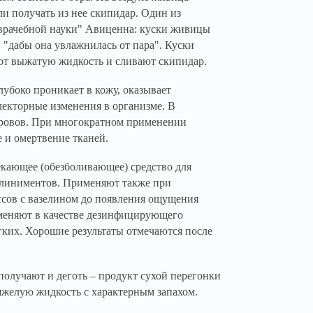
ли получать из нее скипидар. Один из
 врачебной науки" Авиценна: куски живицы
 "дабы она увлажнилась от пара". Куски
ют выжатую жидкость и сливают скипидар.
убоко проникает в кожу, оказывает
лекторные изменения в организме. В
кровов. При многократном применении
е и омертвение тканей.
екающее (обезболивающее) средство для
 и линиментов. Применяют также при
ссов с вазелином до появления ощущения
именяют в качестве дезинфицирующего
гких. Хорошие результаты отмечаются после
олучают и деготь – продукт сухой перегонки
желую жидкость с характерным запахом.