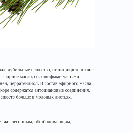
мал, дубильные вещества, пиницикрин, в хвое
, эфирное масло, составнфыми частями
нен, церратендиол. В состав эфирного масла
 коре содержатся антоциановые соединения.
веществ больше в молодых листьях.
м, желчегонным, обезболивающим,