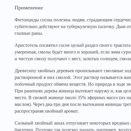
Применение
Фитонциды сосны полезны людям, страдающим сердечно
губительно действуют на туберкулезную палочку. Дым от
глазные раны.
Аристотель посвятил сосне целый раздел своего трактата
умеренная, смолы будет много и хорошей, если зима сур
и чистую смолу получают с мест, залитых солнцем, смола
Древесину хвойных деревьев пронизывают смоляные хо
растворенной в них смолой. Этот раствор называется жи
побочный продукт обмена веществ. Но природа в ходе 
При ранениях дерева живица вытекает наружу и, как це
место. В свежей живице около 35% эфирных масел (их 
маслом). Через два-три дня после вытекания живицы трет
распространяя хвойный аромат.
Сильный хвойный запах отпугивает некоторых вредных 
бактерии. Поэтому так полезно дышать, например, возду