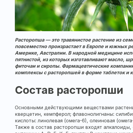
Расторопша
— это травянистое растение из сем
повсеместно произрастает в Европе и южных ре
Америке, Австралии. В народной медицине ис
пятнистой, из которых изготавливают масло, шр
фиточаи и сиропы. Фармацевтические компани
комплексы с
расторопшей
в форме таблеток и 
Состав
расторопши
Основными действующими веществами растен
кверцетин, кемпферол; флавонолигнаны: силиби
кислоты: линолевая (омега-6), олеиновая (омега
Также в состав
расторопши
входят алкалоиды, 