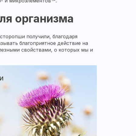
о- и микроэлементов
.
ля организма
асторопши
получили, благодаря
азывать благоприятное действие на
олезными свойствами, о которых мы и