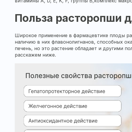
витамины A, D, E, K, F, группы B,
комплекс макр
Польза
расторопши д
Широкое применение в фармацевтике плоды
р
наличию в них флавонолигнанов, способных ок
печень, но это растение обладает и другими п
расскажем ниже.