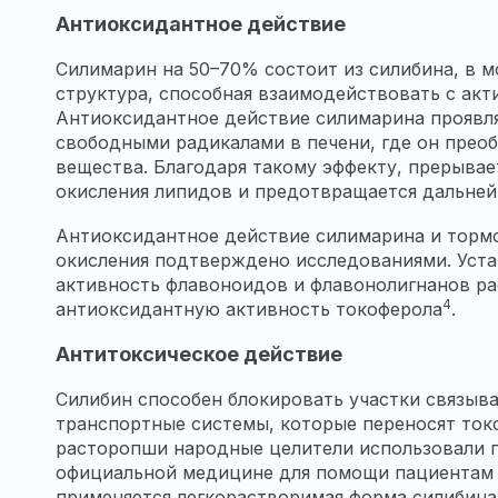
Антиоксидантное действие
Силимарин на 50–70% состоит из силибина, в м
структура, способная взаимодействовать с ак
Антиоксидантное действие силимарина проявля
свободными радикалами в печени, где он преоб
вещества. Благодаря такому эффекту, прерывае
окисления липидов и предотвращается дальней
Антиоксидантное действие силимарина и торм
окисления подтверждено исследованиями. Уста
активность флавоноидов и флавонолигнанов
р
4
антиоксидантную активность токоферола
.
Антитоксическое действие
Силибин способен блокировать участки связыва
транспортные системы, которые переносят ток
расторопши
народные целители использовали п
официальной медицине для помощи пациентам
применяется легкорастворимая форма силибина