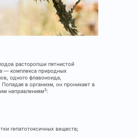
плодов
расторопши
пятнистой
на — комплекса природных
ов, одного флавоноида,
 Попадая в организм, он проникает в
3
ьким направлениям
:
тки гепатотоксичных веществ;