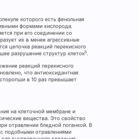
олекуле которого есть фенольная
тивными формами кислорода.
ется при его соединении со
разует их в менее агрессивные
тся цепочка реакций перекисного
5
шее разрушение структур клеток
.
ожение реакций перекисного
новлено, что антиоксидантная
асторопши
в 10 раз превышает
ния на клеточной мембране и
сические вещества. Это свойство
ри отравлении бледной поганкой. В
 с подобными отравлениями
 для внутривенного введения