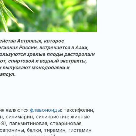
ейства Астровых, которое
гионах России, встречается в Азии,
пользуются зрелые плоды
расторопши
от, спиртовой и водный экстракты,
и выпускают монодобавки и
капсул.
ия являются
флавоноиды
: таксифолин,
н, силимарин, силикристин; жирные
-9), пальмитиновая, стеариновая.
сапонины, белки, тирамин, гистамин,
1,2