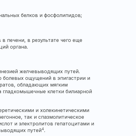
нальных белков и фосфолипидов;
 печени, в результате чего еще
ций органа.
инезией желчевыводящих путей.
ю болевых ощущений в эпигастрии и
аратов, обладающих мягким
а гладкомышечные клетки билиарной
еретическими и холекинетическими
егонное, так и спазмолитическое
ислот и электролитов гепатоцитами и
4
выводящих путей
.