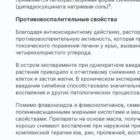
6
(дигидросукцината натриевая соль)
.
Противовоспалительные свойства
Благодаря антиоксидантному действию,
расто
противовоспалительную активность, которая 
токсического поражения печени у крыс, вызва
четыреххлористого углерода.
В остром эксперименте при однократном введ
растения приводило к отчетливому снижению 
клеток и застоя желчи. В хроническом экспери
введение силибина способствовало значитель
воспаления и других патологических процессов
Помимо флавоноидов и флавонолигнанов, сем
полиненасыщенными жирными кислотами и вещ
свойствами. Препараты на основе масла, получе
хорошо снимают воспаление при наружном при
комплексной терапии язв, ран, пролежней, во