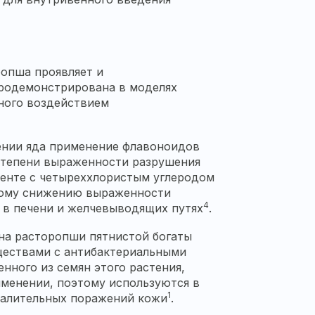
ропша
проявляет и
продемонстрирована в моделях
нного воздействием
ении яда применение флавоноидов
степени выраженности разрушения
менте с четыреххлористым углеродом
ному снижению выраженности
4
 в печени и желчевыводящих путях
.
ена
расторопши
пятнистой богаты
ествами с антибактериальными
нного из семян этого растения,
менении, поэтому используются в
1
спалительных поражений кожи
.