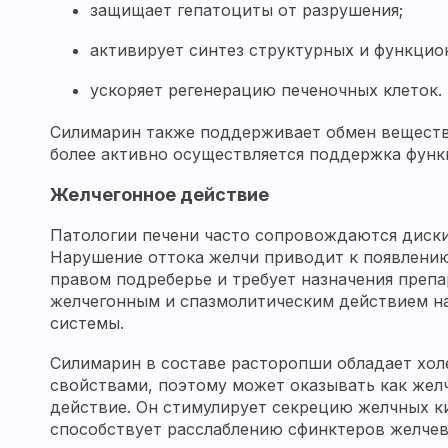
защищает гепатоциты от разрушения;
активирует синтез структурных и функцио
ускоряет регенерацию печеночных клеток.
Силимарин также поддерживает обмен веществ в
более активно осуществляется поддержка функ
Желчегонное действие
Патологии печени часто сопровождаются диск
Нарушение оттока желчи приводит к появлени
правом подреберье и требует назначения преп
желчегонным и спазмолитическим действием н
системы.
Силимарин в составе
расторопши
обладает хол
свойствами, поэтому может оказывать как желч
действие. Он стимулирует секрецию желчных к
способствует расслаблению сфинктеров желче