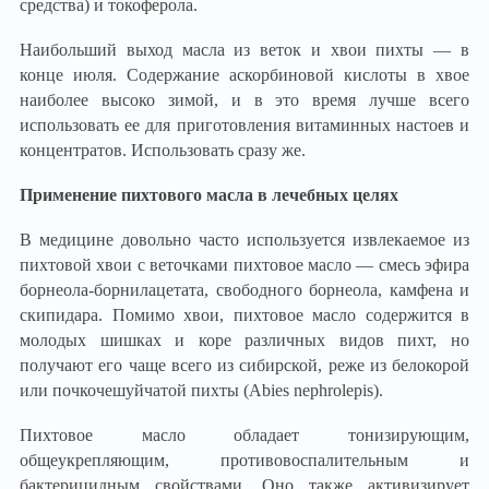
средства) и токоферола.
Наибольший выход масла из веток и хвои пихты — в
конце июля. Содержание аскорбиновой кислоты в хвое
наиболее высоко зимой, и в это время лучше всего
использовать ее для приготовления витаминных настоев и
концентратов. Использовать сразу же.
Применение пихтового масла в лечебных целях
В медицине довольно часто используется извлекаемое из
пихтовой хвои с веточками пихтовое масло — смесь эфира
борнеола-борнилацетата, свободного борнеола, камфена и
скипидара. Помимо хвои, пихтовое масло содержится в
молодых шишках и коре различных видов пихт, но
получают его чаще всего из сибирской, реже из белокорой
или почкочешуйчатой пихты (Abies nephrolepis).
Пихтовое масло обладает тонизирующим,
общеукрепляющим, противовоспалительным и
бактерицидным свойствами. Оно также активизирует