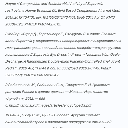
Hayne // Composition and Antimicrobial Activity of Euphrasia
rostkoviana Hayne Essential Oil. Evid Based Complement Alternat Med.
2015;2015:734101. doi:
10.1155/2015/734101
. Epub 2015 Apr 27. PMID:
26000025; PMCID: PMC4427012.
8 Майер-Жирар Д., Герстенберг Г., Стоффель Л. и соавт. Глазные
капли Euphrasia у недоношенных новорожденных с выделениями из
глаз: рандомизированное двойное слепое плацебо-контролируемое
исследование // Euphrasia Eye Drops in Preterm Neonates With Ocular
Discharge: A Randomized Double-Blind Placebo-Controlled Trial. Front
Pediatr. 2020 Aug 11;8:449. doi:
10.3389/fped.2020.00449
. PMID:
32850558; PMCID: PMC7431947.
9 Рабинович А. М., Рабинович С. А., Солдатова Е. И. Целебные
растения России с давних времен. — Москва: Издательство
«Арнебия», 2012. — 655
с.
http://ivanchaj.ru/images/articles/encyclopedia.pdf
10 Ван Х., Чжоу С. М., Ву Л. Ю. и соавт. Аукубин снимает
окислительный стресс и воспаление посредством сигнальной