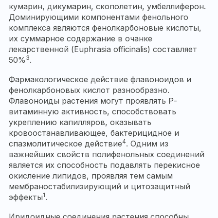
кумарин, дикумарин, скополетин, умбеллиферон.
Доминирующими компонентами фенольного
комплекса являются фенолкарбоновые кислоты,
их суммарное содержание в очанке
лекарственной (Euphrasia officinalis) составляет
3
50%
.
Фармакологическое действие флавоноидов и
фенолкарбоновых кислот разнообразно.
Флавоноиды растения могут проявлять Р-
витаминную активность, способствовать
укреплению капилляров, оказывать
кровоостанавливающее, бактерицидное и
4
спазмолитическое действие
. Одним из
важнейших свойств полифенольных соединений
является их способность подавлять перекисное
окисление липидов, проявляя тем самым
мембраностабилизирующий и цитозащитный
1
эффекты
.
Иридоидные соединения растения способны