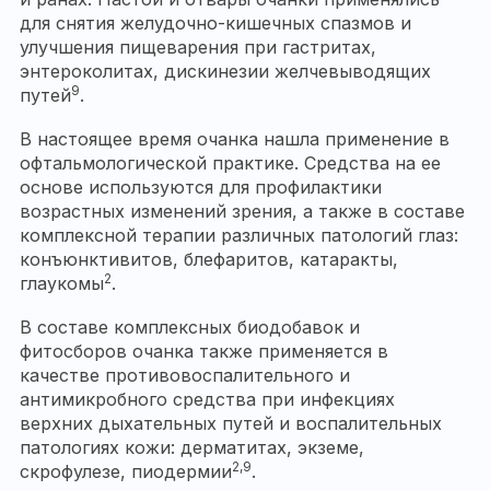
для снятия желудочно-кишечных спазмов и
улучшения пищеварения при гастритах,
энтероколитах, дискинезии желчевыводящих
9
путей
.
В настоящее время очанка нашла применение в
офтальмологической практике. Средства на ее
основе используются для профилактики
возрастных изменений зрения, а также в составе
комплексной терапии различных патологий глаз:
конъюнктивитов, блефаритов, катаракты,
2
глаукомы
.
В составе комплексных биодобавок и
фитосборов очанка также применяется в
качестве противовоспалительного и
антимикробного средства при инфекциях
верхних дыхательных путей и воспалительных
патологиях кожи: дерматитах, экземе,
2,9
скрофулезе, пиодермии
.