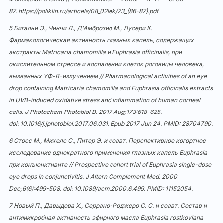
87.
https://poliklin.ru/articels/08_02lek/23_(86-87).pdf
5 Бигальи Э., Чинчи Л., Д’Амброзио М., Лусери К.
Фармакологическая активность глазных капель, содержащих
экстракты Matricaria chamomilla и Euphrasia officinalis, при
окислительном стрессе и воспалении клеток роговицы человека,
вызванных УФ-B-излучением // Pharmacological activities of an eye
drop containing Matricaria chamomilla and Euphrasia officinalis extracts
in UVB-induced oxidative stress and inflammation of human corneal
cells. J Photochem Photobiol B. 2017 Aug;173:618-625.
doi:
10.1016/j.jphotobiol.2017.06.031
. Epub 2017 Jun 24. PMID: 28704790.
6 Стосс М., Михелс С., Питер Э. и соавт. Перспективное когортное
исследование однократного применения глазных капель Euphrasia
при конъюнктивите // Prospective cohort trial of Euphrasia single-dose
eye drops in conjunctivitis. J Altern Complement Med. 2000
Dec;6(6):499-508. doi:
10.1089/acm.2000.6.499
. PMID: 11152054.
7 Новый П., Давыдова Х., Серрано-Роджеро С. С. и соавт. Состав и
антимикробная активность эфирного масла Euphrasia rostkoviana