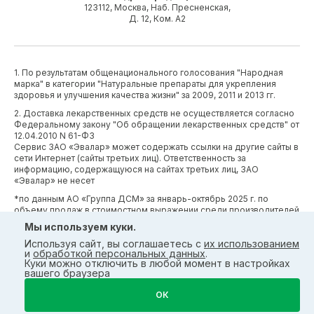
123112, Москва, Наб. Пресненская,
Д. 12, Ком. А2
1. По результатам общенационального голосования "Народная
марка" в категории "Натуральные препараты для укрепления
здоровья и улучшения качества жизни" за 2009, 2011 и 2013 гг.
2. Доставка лекарственных средств не осуществляется согласно
Федеральному закону "Об обращении лекарственных средств" от
12.04.2010 N 61-ФЗ
Сервис ЗАО «Эвалар» может содержать ссылки на другие сайты в
сети Интернет (сайты третьих лиц). Ответственность за
информацию, содержащуюся на сайтах третьих лиц, ЗАО
«Эвалар» не несет
*по данным АО «Группа ДСМ» за январь-октябрь 2025 г. по
объему продаж в стоимостном выражении среди производителей
БАД (без учета СТМ) БАД (без учета СТМ).
Мы используем куки.
*Производственные процессы и системы менеджмента ЗАО
Используя сайт, вы соглашаетесь с
их использованием
«Эвалар» сертифицированы в соответствии с требованиями
и
обработкой персональных данных
.
международных сертификатов GMP, ISO, HACCP
Куки можно отключить в любой момент в настройках
вашего браузера
ОК