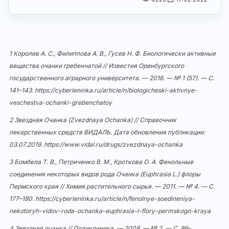
1 Королев А. С., Филиппова А. В., Гусев Н. Ф. Биологически активные
вещества очанки гребенчатой // Известия Оренбургского
государственного аграрного университета. — 2016. — № 1 (57). — С.
141–143.
https://cyberleninka.ru/article/n/biologicheski-aktivnye-
veschestva-ochanki-grebenchatoy
2 Звездная Очанка (Zvezdnaya Ochanka) // Справочник
лекарственных средств ВИДАЛЬ. Дата обновления публикации:
03.07.2019.
https://www.vidal.ru/drugs/zvezdnaya-ochanka
3 Бомбела Т. В., Петриченко В. М., Кроткова О. А. Фенольные
соединения некоторых видов рода Очанка (Euphrasia L.) флоры
Пермского края // Химия растительного сырья. — 2011. — № 4. — С.
177–180.
https://cyberleninka.ru/article/n/fenolnye-soedineniya-
nekotoryh-vidov-roda-ochanka-euphrasia-l-flory-permskogo-kraya
4 Звездная очанка // Поликлиника. — 2008. — № 2. — С. 86–