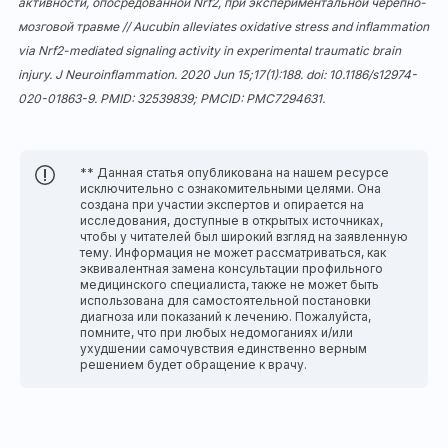
активности, опосредованной Nrf2, при экспериментальной черепно-
мозговой травме // Aucubin alleviates oxidative stress and inflammation
via Nrf2-mediated signaling activity in experimental traumatic brain
injury. J Neuroinflammation. 2020 Jun 15;17(1):188. doi:
10.1186/s12974-
020-01863-9
. PMID: 32539839; PMCID: PMC7294631.
** Данная статья опубликована на нашем ресурсе
исключительно с ознакомительными целями. Она
создана при участии экспертов и опирается на
исследования, доступные в открытых источниках,
чтобы у читателей был широкий взгляд на заявленную
тему. Информация не может рассматриваться, как
эквивалентная замена консультации профильного
медицинского специалиста, также не может быть
использована для самостоятельной постановки
диагноза или показаний к лечению. Пожалуйста,
помните, что при любых недомоганиях и/или
ухудшении самочувствия единственно верным
решением будет обращение к врачу.