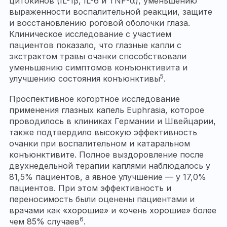
цитокинов (IL-1β, IL-6 и TNF-α), уменьшению
выраженности воспалительной реакции, защите
и восстановлению роговой оболочки глаза.
Клиническое исследование с участием
пациентов показало, что глазные капли с
экстрактом травы очанки способствовали
уменьшению симптомов конъюнктивита и
5
улучшению состояния конъюнктивы
.
Проспективное когортное исследование
применения глазных капель Euphrasia, которое
проводилось в клиниках Германии и Швейцарии,
также подтвердило высокую эффективность
очанки при воспалительном и катаральном
конъюнктивите. Полное выздоровление после
двухнедельной терапии каплями наблюдалось у
81,5% пациентов, а явное улучшение — у 17,0%
пациентов. При этом эффективность и
переносимость были оценены пациентами и
врачами как «хорошие» и «очень хорошие» более
6
чем 85% случаев
.