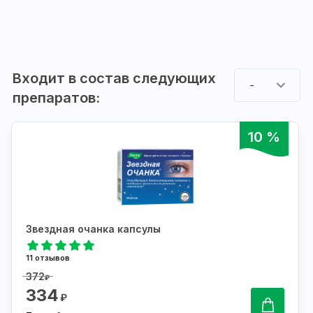
Входит в состав следующих
-
препаратов:
10 %
Звездная очанка капсулы
11 отзывов
372
₽
334
₽