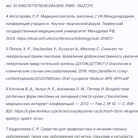
doi:
10.1080/10715760902942816
. PMID: 19437211.
4 Апсатарова Л. Р. Медицинская роль ликопина // VIII Международная
конференция учащихся. Научно-творческий форум. Тюменский
государственный медицинский университет Минздрава РФ,
2024.
https://studconf.com/conference/iii/biology/sub-31/601/
5 Патель Х. Р., Эльбакбак У., Бухехал А., Мюллер С. Снижает ли
пероральный прием ликопина проявления доброкачественного увеличе
гиперплазии предстательной железы (ДУПЖ/ДГПЖ)? // Онкология и
клинические случаи онкозаболеваний, 2016.
https://andifarm.ru/wp-
content/uploads/2020/06/Does-Oral-Lycopene-Reduce-BPE-BPH.pdf
6 Клочков В. А., Чалык Н. Е., Ансимова О. М., Петяев И. Воздействие
различных форм ликопина на липидный спектр крови // Бюллетень
медицинских интернет-конференций. — 2012. — Том 2, № 10. — С. 818–
820.
https://cyberleninka.ru/article/n/vozdeystvie-razlichnyh-form-likopin
lipidnyy-spektr-krovi
7 Кидралеева С. Р. Средство для профилактики и лечения глазных
заболеваний, таких как заболевания сетчатки, глаукома и катаракта,