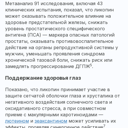
Метаанализ 91 исследования, включая 43
клинических испытания, показал, что ликопин
может оказывать положительное влияние на
здоровье предстательной железы, снижать
уровень простатического специфического
антигена (ПСА) — маркера опасных патологий
простаты, оказывать противовоспалительное
действие на органы репродуктивной системы у
мужчин, уменьшать проявления синдрома
хронической тазовой боли, снижать риск или
5
замедлять прогрессирование ДГПЖ
.
Поддержание здоровья глаз
Показано, что ликопин принимает участие в
защите сетчатой оболочки глаза и хрусталика от
негативного воздействия солнечного света и
оксидативного стресса, а при совместном
приеме с макулярными каротиноидами —
лютеином
и
зеаксантином
может усиливать их
7
эффекты, проявляя синергичное действие
.