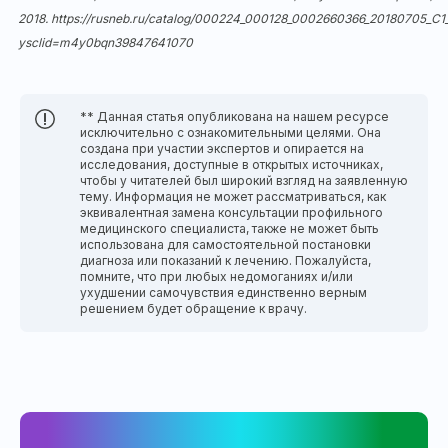
2018.
https://rusneb.ru/catalog/000224_000128_0002660366_20180705_C1
ysclid=m4y0bqn39847641070
** Данная статья опубликована на нашем ресурсе
исключительно с ознакомительными целями. Она
создана при участии экспертов и опирается на
исследования, доступные в открытых источниках,
чтобы у читателей был широкий взгляд на заявленную
тему. Информация не может рассматриваться, как
эквивалентная замена консультации профильного
медицинского специалиста, также не может быть
использована для самостоятельной постановки
диагноза или показаний к лечению. Пожалуйста,
помните, что при любых недомоганиях и/или
ухудшении самочувствия единственно верным
решением будет обращение к врачу.