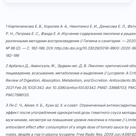
1 Кирпиченкова Е. В., Королев А. А., Никитенко Е. И., Денисова Е. Л., Фет
Р. Н., Петрова Е. С., Фанда Е. А. Изучение содержания ликопина в рацио
различными методами воспроизведения // Гигиена и санитария. — 2020
№ 99 (2). — С. 182–186. DOI:
http://dx.doi.org/10.33029/0016-9900-2020-9
182-186
2 Арбальо Д., Аменгуаль Ж., Эрдман мл. Д. В. Ликопин: критический обз
пищеварения, всасывания, метаболизма и выделения // Lycopene: A Criti
Review of Digestion, Absorption, Metabolism, and Excretion. Antioxidants (Ba
2021 Feb 25;10(3):342. doi:
10.3390/antiox10030342
. PMID: 33668703; PMC
PMC7996133.
3 Ли С. Ч., Айзек Х. Б., Хуан Ш. Х. и соавт. Ограниченный антиоксидантн
эффект после употребления однократной дозы томатного соуса молод
мужчинами, несмотря на повышение уровня ликопина в плазме // Limit
antioxidant effect after consumption of a single dose of tomato sauce by yo
males, despite a rise in plasma lycopene. Free Radic Res. 2009 Jun;43(6):62