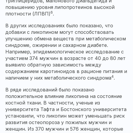
триглицеридов, малонового диальдегида и
повышению уровня липопротеинов высокой
6
плотности (ЛПВП)
.
В других исследованиях было показано, что
добавки с ликопином могут способствовать
улучшению обмена веществ при метаболическом
синдроме, ожирении и сахарном диабете.
Например, эпидемиологическое исследование с
участием 374 мужчин в возрасте от 40 до 80 лет
выявило обратную зависимость между
содержанием каротиноидов в рационе питания и
4
наличием у них метаболического синдрома
.
В ряде исследований было показано
положительное влияние ликопина на состояние
костной ткани. В частности, ученые из
университета Тафта и Бостонского университета
установили, что ликопин может уменьшать риск
развития остеопороза у пожилых мужчин и
женщин. Из 370 мужчин и 576 женщин, которые