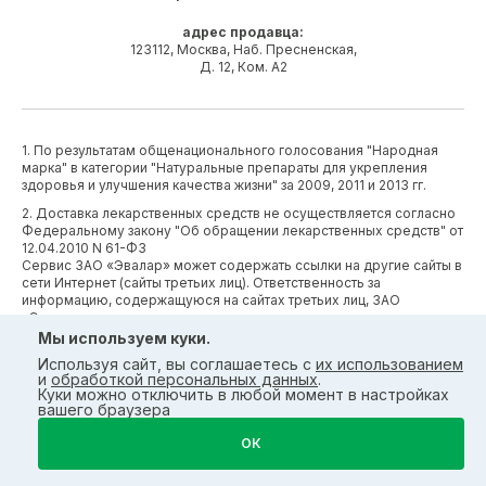
адрес продавца:
123112, Москва, Наб. Пресненская,
Д. 12, Ком. А2
1. По результатам общенационального голосования "Народная
марка" в категории "Натуральные препараты для укрепления
здоровья и улучшения качества жизни" за 2009, 2011 и 2013 гг.
2. Доставка лекарственных средств не осуществляется согласно
Федеральному закону "Об обращении лекарственных средств" от
12.04.2010 N 61-ФЗ
Сервис ЗАО «Эвалар» может содержать ссылки на другие сайты в
сети Интернет (сайты третьих лиц). Ответственность за
информацию, содержащуюся на сайтах третьих лиц, ЗАО
«Эвалар» не несет
Мы используем куки.
*по данным АО «Группа ДСМ» за январь-октябрь 2025 г. по
Используя сайт, вы соглашаетесь с
их использованием
объему продаж в стоимостном выражении среди производителей
и
обработкой персональных данных
.
БАД (без учета СТМ) БАД (без учета СТМ).
Куки можно отключить в любой момент в настройках
вашего браузера
*Производственные процессы и системы менеджмента ЗАО
«Эвалар» сертифицированы в соответствии с требованиями
ОК
международных сертификатов GMP, ISO, HACCP