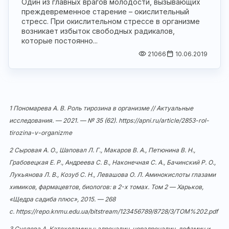
Один из главных врагов молодости, вызывающих
преждевременное старение – окислительный
стресс. При окислительном стрессе в организме
возникает избыток свободных радикалов,
которые постоянно...
21066
10.06.2019
1 Пономарева А. В. Роль тирозина в организме // Актуальные
исследования. — 2021. — № 35 (62).
https://apni.ru/article/2853-rol-
tirozina-v-organizme
2 Сыровая А. О., Шаповал Л. Г., Макаров В. А., Петюнина В. Н.,
Грабовецкая Е. Р., Андреева С. В., Наконечная С. А., Бачинский Р. О.,
Лукьянова Л. В., Козуб С. Н., Левашова О. Л. Аминокислоты глазами
химиков, фармацевтов, биологов: в 2-х томах. Том 2 — Харьков,
«Щедра садиба плюс», 2015. — 268
с.
https://repo.knmu.edu.ua/bitstream/123456789/8728/3/ТОМ%202.pdf
3 Суслова А. Катехоламины: адреналин, норадреналин, дофамин и