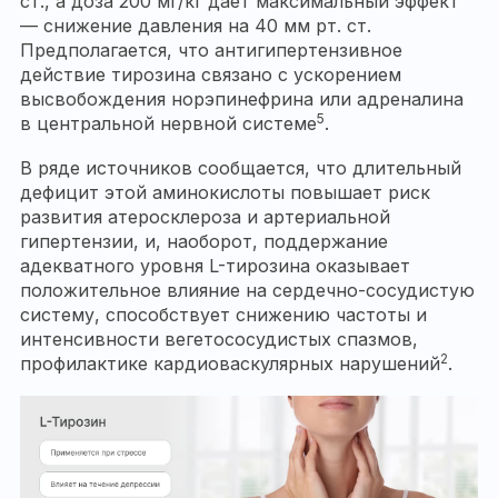
ст., а доза 200 мг/кг дает максимальный эффект
— снижение давления на 40 мм рт. ст.
Предполагается, что антигипертензивное
действие тирозина связано с ускорением
высвобождения норэпинефрина или адреналина
5
в центральной нервной системе
.
В ряде источников сообщается, что длительный
дефицит этой аминокислоты повышает риск
развития атеросклероза и артериальной
гипертензии, и, наоборот, поддержание
адекватного уровня L-тирозина оказывает
положительное влияние на сердечно-сосудистую
систему, способствует снижению частоты и
интенсивности вегетососудистых спазмов,
2
профилактике кардиоваскулярных нарушений
.