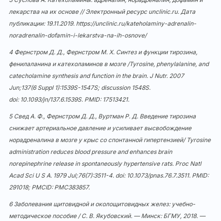
лекарства на их основе // Электронный ресурс unclinic.ru. Дата
публикации: 19.11.2019.
https://unclinic.ru/kateholaminy-adrenalin-
noradrenalin-dofamin-i-lekarstva-na-ih-osnove/
4 Фернстром Д. Д., Фернстром М. Х. Синтез и функции тирозина,
фенилаланина и катехоламинов в мозге /Tyrosine, phenylalanine, and
catecholamine synthesis and function in the brain. J Nutr. 2007
Jun;137(6 Suppl 1):1539S-1547S; discussion 1548S.
doi:
10.1093/jn/137.6.1539S
. PMID: 17513421.
5 Свед А. Ф., Фернстром Д. Д., Вуртман Р. Д. Введение тирозина
снижает артериальное давление и усиливает высвобождение
норадреналина в мозге у крыс со спонтанной гипертензией/ Tyrosine
administration reduces blood pressure and enhances brain
norepinephrine release in spontaneously hypertensive rats. Proc Natl
Acad Sci U S A. 1979 Jul;76(7):3511-4. doi:
10.1073/pnas.76.7.3511
. PMID:
291018; PMCID: PMC383857.
6 Заболевания щитовидной и околощитовидных желез: учебно-
методическое пособие / С. В. Якубовский. — Минск: БГМУ, 2018. —