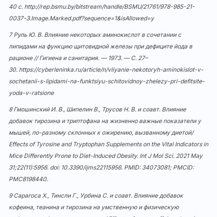
40 с.
http://rep.bsmu.by/bitstream/handle/BSMU/21761/978-985-21-
0037-3.Image.Marked.pdf?sequence=1&isAllowed=y
7 Руль Ю. В. Влияние некоторых аминокислот в сочетании с
липидами на функцию щитовидной железы при дефиците йода в
рационе // Гигиена и санитария. — 1973. — С. 27–
30.
https://cyberleninka.ru/article/n/vliyanie-nekotoryh-aminokislot-v-
sochetanii-s-lipidami-na-funktsiyu-schitovidnoy-zhelezy-pri-defitsite-
yoda-v-ratsione
8 Гмошинский И. В., Шипелин В., Трусов Н. В. и соавт. Влияние
добавок тирозина и триптофана на жизненно важные показатели у
мышей, по-разному склонных к ожирению, вызванному диетой/
Effects of Tyrosine and Tryptophan Supplements on the Vital Indicators in
Mice Differently Prone to Diet-Induced Obesity. Int J Mol Sci. 2021 May
31;22(11):5956. doi:
10.3390/ijms22115956
. PMID: 34073081; PMCID:
PMC8198440.
9 Сарагоса Х., Тинсли Г., Урбина С. и соавт. Влияние добавок
кофеина, теанина и тирозина на умственную и физическую