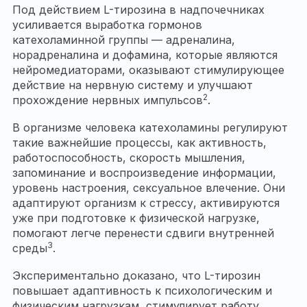
Под действием L-тирозина в надпочечниках
усиливается выработка гормонов
катехоламинной группы — адреналина,
норадреналина и дофамина, которые являются
нейромедиаторами, оказывают стимулирующее
действие на нервную систему и улучшают
2
прохождение нервных импульсов
.
В организме человека катехоламины регулируют
такие важнейшие процессы, как активность,
работоспособность, скорость мышления,
запоминание и воспроизведение информации,
уровень настроения, сексуальное влечение. Они
адаптируют организм к стрессу, активируются
уже при подготовке к физической нагрузке,
помогают легче перенести сдвиги внутренней
3
среды
.
Экспериментально доказано, что L-тирозин
повышает адаптивность к психологическим и
физическим нагрузкам, стимулирует работу