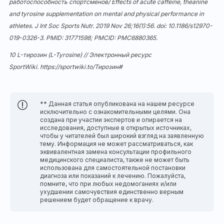
работоспособность спортсменов/ Effects of acute caffeine, theanine
and tyrosine supplementation on mental and physical performance in
athletes. J Int Soc Sports Nutr. 2019 Nov 26;16(1):56. doi:
10.1186/s12970-
019-0326-3
. PMID: 31771598; PMCID: PMC6880365.
10 L-тирозин (L-Tyrosine) // Электронный ресурс
SportWiki.
https://sportwiki.to/Тирозин#
** Данная статья опубликована на нашем ресурсе
исключительно с ознакомительными целями. Она
создана при участии экспертов и опирается на
исследования, доступные в открытых источниках,
чтобы у читателей был широкий взгляд на заявленную
тему. Информация не может рассматриваться, как
эквивалентная замена консультации профильного
медицинского специалиста, также не может быть
использована для самостоятельной постановки
диагноза или показаний к лечению. Пожалуйста,
помните, что при любых недомоганиях и/или
ухудшении самочувствия единственно верным
решением будет обращение к врачу.