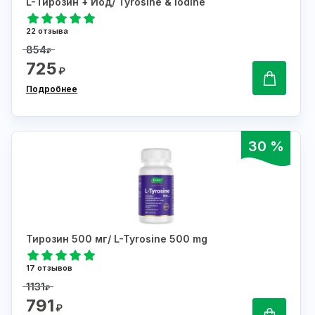
L-Тирозин + Йод/ Tyrosine & Iodine
22 отзыва
854
₽
725
₽
Подробнее
30 %
Тирозин 500 мг/ L-Tyrosine 500 mg
17 отзывов
1131
₽
791
₽