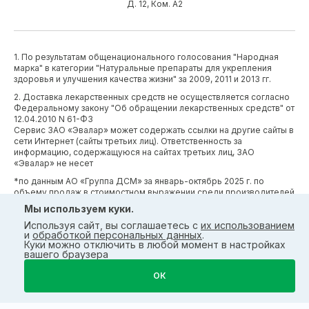
Д. 12, Ком. А2
1. По результатам общенационального голосования "Народная
марка" в категории "Натуральные препараты для укрепления
здоровья и улучшения качества жизни" за 2009, 2011 и 2013 гг.
2. Доставка лекарственных средств не осуществляется согласно
Федеральному закону "Об обращении лекарственных средств" от
12.04.2010 N 61-ФЗ
Сервис ЗАО «Эвалар» может содержать ссылки на другие сайты в
сети Интернет (сайты третьих лиц). Ответственность за
информацию, содержащуюся на сайтах третьих лиц, ЗАО
«Эвалар» не несет
*по данным АО «Группа ДСМ» за январь-октябрь 2025 г. по
объему продаж в стоимостном выражении среди производителей
БАД (без учета СТМ) БАД (без учета СТМ).
Мы используем куки.
*Производственные процессы и системы менеджмента ЗАО
Используя сайт, вы соглашаетесь с
их использованием
«Эвалар» сертифицированы в соответствии с требованиями
и
обработкой персональных данных
.
международных сертификатов GMP, ISO, HACCP
Куки можно отключить в любой момент в настройках
вашего браузера
ОК