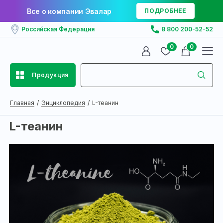
Все о компании Эвалар
ПОДРОБНЕЕ
Российская Федерация
8 800 200-52-52
0
0
Продукция
Главная
Энциклопедия
L-теанин
L-теанин