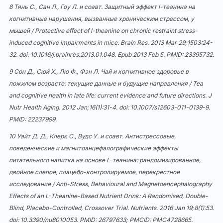
8 Тянь С., Сан Л., Гоу Л. и соавт. Защитный эффект l-теанина на
когнитивные нарушения, вызванные хроническим стрессом, у
мышей / Protective effect of l-theanine on chronic restraint stress-
induced cognitive impairments in mice. Brain Res. 2013 Mar 29;1503:24-
32. doi:
10.1016/j.brainres.2013.01.048
. Epub 2013 Feb 5. PMID: 23395732.
9 Сон Д., Сюй Х., Лю Ф., Фэн Л. Чай и когнитивное здоровье в
пожилом возрасте: текущие данные и будущие направления / Tea
and cognitive health in late life: current evidence and future directions. J
Nutr Health Aging. 2012 Jan;16(1):31-4. doi:
10.1007/s12603-011-0139-9
.
PMID: 22237999.
10 Уайт Д. Д., Клерк С., Вудс У. и соавт. Антистрессовые,
поведенческие и магнитоэнцефалографические эффекты
питательного напитка на основе L-теанина: рандомизированное,
двойное слепое, плацебо-контролируемое, перекрестное
исследование / Anti-Stress, Behavioural and Magnetoencephalography
Effects of an L-Theanine-Based Nutrient Drink: A Randomised, Double-
Blind, Placebo-Controlled, Crossover Trial. Nutrients. 2016 Jan 19;8(1):53.
doi:
10.3390/nu8010053
. PMID: 26797633; PMCID: PMC4728665.