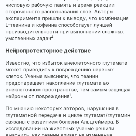
числовую рабочую память и время реакции
отсроченного распознавания слов. Авторы
эксперимента пришли к выводу, что комбинация
L-теанина и кофеина способствует лучшей
производительности при выполнении сложных
4
умственных задач
.
Нейропротекторное действие
Известно, что избыток внеклеточного глутамата
может приводить к повреждению нервных
клеток. Ученые выяснили, что теанин
предотвращает накопление глутамата во
внеклеточном пространстве, тем самым защищая
1
нейроны от повреждения
.
По мнению некоторых авторов, нарушения в
глутаматной передаче и цикле глутамат/глутамин
связаны с развитием болезни Альцгеймера. В
исследовании на животных ученые решили
выяснить, как теанин влияет на изменение