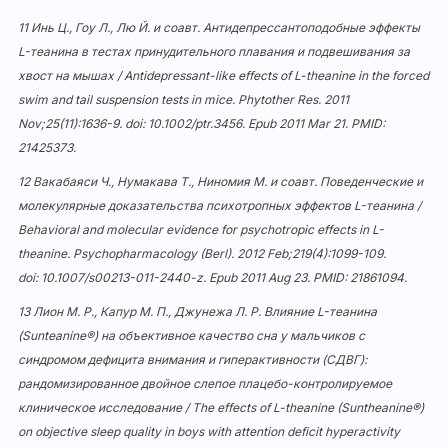
11 Инь Ц., Гоу Л., Лю Й. и соавт. Антидепрессантоподобные эффекты
L-теанина в тестах принудительного плавания и подвешивания за
хвост на мышах / Antidepressant-like effects of L-theanine in the forced
swim and tail suspension tests in mice. Phytother Res. 2011
Nov;25(11):1636-9. doi:
10.1002/ptr.3456
. Epub 2011 Mar 21. PMID:
21425373.
12 Вакабаяси Ч., Нумакава Т., Ниномия М. и соавт. Поведенческие и
молекулярные доказательства психотропных эффектов L-теанина /
Behavioral and molecular evidence for psychotropic effects in L-
theanine. Psychopharmacology (Berl). 2012 Feb;219(4):1099-109.
doi:
10.1007/s00213-011-2440-z
. Epub 2011 Aug 23. PMID: 21861094.
13 Лион М. Р., Капур М. П., Джунежа Л. Р. Влияние L-теанина
(Sunteanine®) на объективное качество сна у мальчиков с
синдромом дефицита внимания и гиперактивности (СДВГ):
рандомизированное двойное слепое плацебо-контролируемое
клиническое исследование / The effects of L-theanine (Suntheanine®)
on objective sleep quality in boys with attention deficit hyperactivity