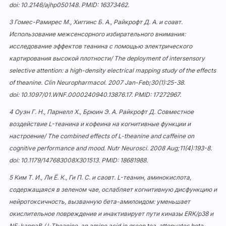
doi:
10.2146/ajhp050148
. PMID: 16373462.
3 Гомес-Рамирес М., Хиггинс Б. А., Райкрофт Д. А. и соавт.
Использование межсенсорного избирательного внимания:
исследование эффектов теанина с помощью электрического
картирования высокой плотности/ The deployment of intersensory
selective attention: a high-density electrical mapping study of the effects
of theanine. Clin Neuropharmacol. 2007 Jan-Feb;30(1):25-38.
doi:
10.1097/01.WNF.0000240940.13876.17
. PMID: 17272967.
4 Оуэн Г. Н., Парнелл Х., Брюин Э. А. Райкрофт Д. Совместное
воздействие L-теанина и кофеина на когнитивные функции и
настроение/ The combined effects of L-theanine and caffeine on
cognitive performance and mood. Nutr Neurosci. 2008 Aug;11(4):193-8.
doi:
10.1179/147683008X301513
. PMID: 18681988.
5 Ким Т. И., Ли Ё. К., Ги П. С. и саовт. L-теанин, аминокислота,
содержащаяся в зеленом чае, ослабляет когнитивную дисфункцию и
нейротоксичность, вызванную бета-амилоидом: уменьшает
окислительное повреждение и инактивирует пути киназы ERK/p38 и
NF-kappaB / l-Theanine, an amino acid in green tea, attenuates beta-