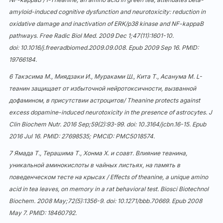
amyloid-induced cognitive dysfunction and neurotoxicity: reduction in
oxidative damage and inactivation of ERK/p38 kinase and NF-kappaB
pathways. Free Radic Biol Med. 2009 Dec 1;47(11):1601-10.
doi:
10.1016/j.freeradbiomed.2009.09.008
. Epub 2009 Sep 16. PMID:
19766184.
6 Такэсима М., Миядзаки И., Мураками Ш., Кита Т., Асанума М. L-
теанин защищает от избыточной нейротоксичности, вызванной
дофамином, в присутствии астроцитов/ Theanine protects against
excess dopamine-induced neurotoxicity in the presence of astrocytes. J
Clin Biochem Nutr. 2016 Sep;59(2):93-99. doi:
10.3164/jcbn.16-15
. Epub
2016 Jul 16. PMID: 27698535; PMCID: PMC5018574.
7 Ямада Т., Терашима Т., Хонма Х. и соавт. Влияние теанина,
уникальной аминокислоты в чайных листьях, на память в
поведенческом тесте на крысах / Effects of theanine, a unique amino
acid in tea leaves, on memory in a rat behavioral test. Biosci Biotechnol
Biochem. 2008 May;72(5):1356-9. doi:
10.1271/bbb.70669
. Epub 2008
May 7. PMID: 18460792.