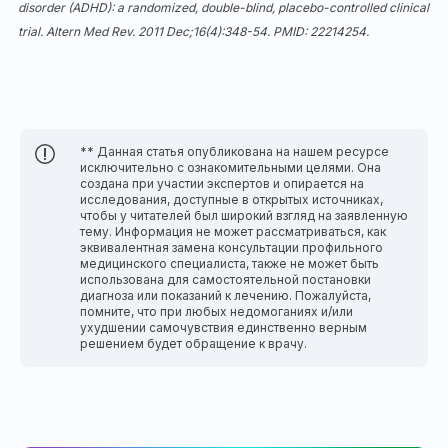
disorder (ADHD): a randomized, double-blind, placebo-controlled clinical
trial. Altern Med Rev. 2011 Dec;16(4):348-54. PMID:
22214254
.
** Данная статья опубликована на нашем ресурсе
исключительно с ознакомительными целями. Она
создана при участии экспертов и опирается на
исследования, доступные в открытых источниках,
чтобы у читателей был широкий взгляд на заявленную
тему. Информация не может рассматриваться, как
эквивалентная замена консультации профильного
медицинского специалиста, также не может быть
использована для самостоятельной постановки
диагноза или показаний к лечению. Пожалуйста,
помните, что при любых недомоганиях и/или
ухудшении самочувствия единственно верным
решением будет обращение к врачу.