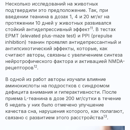
Несколько исследований на животных
подтвердили это предположение. Так, при
введении теанина в дозах 1, 4 и 20 мг/кг на
протяжении 10 дней у животных развивался
11
стойкий антидепрессивный эффект
. В тестах
EPMT (elevated plus-maze test) и PPI (prepulse
inhibition) теанин проявлял антидепрессантный и
антипсихотический эффекты, которые, как
считают авторы, связаны с увеличением синтеза
нейротрофического фактора и активацией NMDA-
12
рецепторов
.
В одной из работ авторы изучали влияние
аминокислоты на подростков с синдромом
дефицита внимания и гиперактивности. После
приема L-теанина в дозе 200 мг/сутки в течение
6 недель у них было отмечено улучшение
качества сна, нарушения которого, как полагают,
13
связано с развитием этого расстройства
.