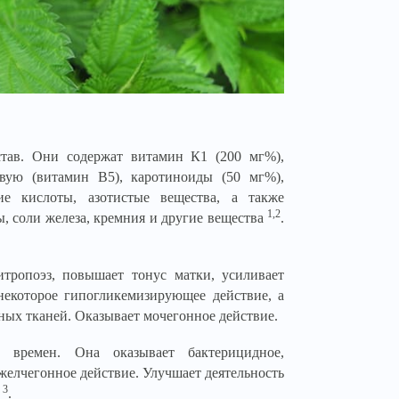
тав. Они содержат витамин К1 (200 мг%),
овую (витамин В5), каротиноиды (50 мг%),
ие кислоты, азотистые вещества, а также
1,2
ы, соли железа, кремния и другие вещества
.
итропоэз, повышает тонус матки, усиливает
некоторое гипогликемизирующее действие, а
ых тканей. Оказывает мочегонное действие.
 времен. Она оказывает бактерицидное,
елчегонное действие. Улучшает деятельность
3
и
.