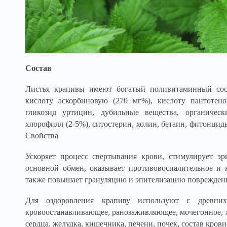
Состав
Листья крапивы имеют богатый поливитаминный сос
кислоту аскорбиновую (270 мг%), кислоту пантотен
гликозид уртицин, дубильные вещества, органическ
хлорофилл (2-5%), ситостерин, холин, бетаин, фитонцид
Свойства
Ускоряет процесс свертывания крови, стимулирует эр
основной обмен, оказывает противовоспалительное и 
также повышает грануляцию и эпителизацию поврежденн
Для оздоровления крапиву используют с древних
кровоостанавливающее, ранозаживляющее, мочегонное, ж
сердца, желудка, кишечника, печени, почек, состав кров