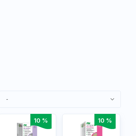
-
10 %
10 %