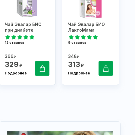
Чай Эвалар БИО
Чай Эвалар БИО
при диабете
ЛактоМама
12 отзывов
9 отзывов
366
348
₽
₽
329
313
₽
₽
Подробнее
Подробнее