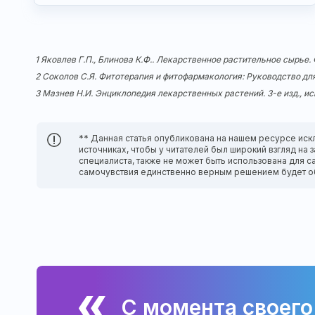
1 Яковлев Г.П., Блинова К.Ф.. Лекарственное растительное сырье.
2 Соколов С.Я. Фитотерапия и фитофармакология: Руководство для
3 Мазнев Н.И. Энциклопедия лекарственных растений. 3-е изд., испр.
** Данная статья опубликована на нашем ресурсе иск
источниках, чтобы у читателей был широкий взгляд н
специалиста, также не может быть использована для с
самочувствия единственно верным решением будет о
С момента своего