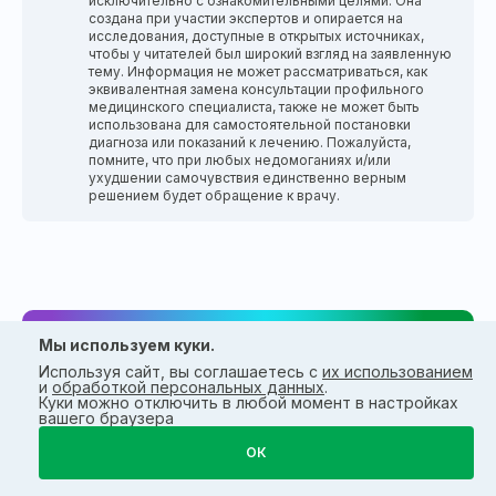
исключительно с ознакомительными целями. Она
создана при участии экспертов и опирается на
исследования, доступные в открытых источниках,
чтобы у читателей был широкий взгляд на заявленную
тему. Информация не может рассматриваться, как
эквивалентная замена консультации профильного
медицинского специалиста, также не может быть
использована для самостоятельной постановки
диагноза или показаний к лечению. Пожалуйста,
помните, что при любых недомоганиях и/или
ухудшении самочувствия единственно верным
решением будет обращение к врачу.
Мы используем куки.
Используя сайт, вы соглашаетесь с
их использованием
С момента своего создания «Эвалар»
и
обработкой персональных данных
.
работает на основании научно-
Куки можно отключить в любой момент в настройках
доказательной базы
вашего браузера
ОК
Лариса Прокопьева,
ПОДРОБНЕЕ
основатель «Эвалар»