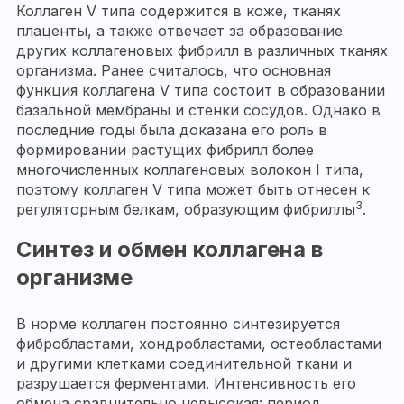
Коллаген V типа содержится в коже, тканях
плаценты, а также отвечает за образование
других коллагеновых фибрилл в различных тканях
организма. Ранее считалось, что основная
функция коллагена V типа состоит в образовании
базальной мембраны и стенки сосудов. Однако в
последние годы была доказана его роль в
формировании растущих фибрилл более
многочисленных коллагеновых волокон I типа,
поэтому коллаген V типа может быть отнесен к
3
регуляторным белкам, образующим фибриллы
.
Синтез и обмен коллагена в
организме
В норме коллаген постоянно синтезируется
фибробластами, хондробластами, остеобластами
и другими клетками соединительной ткани и
разрушается ферментами. Интенсивность его
обмена сравнительно невысокая: период