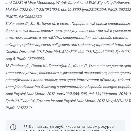
and C57BL/6 Mice Modulating Wnt/β-Catenin and BMP Signaling Pathways. 
Mol Sci. 2022 Oct 7;23(19):11904. doi:
10.3390/ijms231911904
. PMID: 362332
PMCID: PMC9569759.
11 Хекссел Д., Заг В., Шунк М. и соавт. Пероральный прием специальных
биоактивных коллагеновых пептидов улучшает рост ногтей и уменьшае
симптомы ломкости ногтей/ Oral supplementation with specific bioactive
collagen peptides improves nail growth and reduces symptoms of brittle nail
Cosmet Dermatol. 2017 Dec;16(4):520-526. doi:
10.1111/jocd.12393
. Epub 201
Aug 8. PMID: 28786550.
12 Дзеблик Д., Оссер Ш., Голлхофер А., Кениг Д. Уменьшение дискомфор
коленном суставе, связанного с физической активностью, после прием
специфических коллагеновых пептидов/ Improvement of activity-related
knee joint discomfort following supplementation of specific collagen peptide
Appl Physiol Nutr Metab. 2017 Jun;42(6):588-595. doi:
10.1139/apnm-2016-
Epub 2017 Jan 24. Erratum in: Appl Physiol Nutr Metab. 2017 Nov;42(11):1237
PMID: 28177710.
** Данная статья опубликована на нашем ресурсе