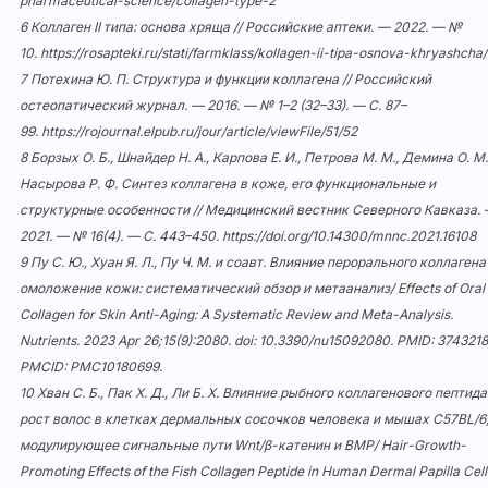
pharmaceutical-science/collagen-type-2
6 Коллаген II типа: основа хряща // Российские аптеки. — 2022. — №
10.
https://rosapteki.ru/stati/farmklass/kollagen-ii-tipa-osnova-khryashcha/
7 Потехина Ю. П. Структура и функции коллагена // Российский
остеопатический журнал. — 2016. — № 1–2 (32–33). — С. 87–
99.
https://rojournal.elpub.ru/jour/article/viewFile/51/52
8 Борзых О. Б., Шнайдер Н. А., Карпова Е. И., Петрова М. М., Демина О. М.
Насырова Р. Ф. Синтез коллагена в коже, его функциональные и
структурные особенности // Медицинский вестник Северного Кавказа.
2021. — № 16(4). — С. 443–450.
https://doi.org/10.14300/mnnc.2021.16108
9 Пу С. Ю., Хуан Я. Л., Пу Ч. М. и соавт. Влияние перорального коллагена
омоложение кожи: систематический обзор и метаанализ/ Effects of Oral
Collagen for Skin Anti-Aging: A Systematic Review and Meta-Analysis.
Nutrients. 2023 Apr 26;15(9):2080. doi:
10.3390/nu15092080
. PMID: 3743218
PMCID: PMC10180699.
10 Хван С. Б., Пак Х. Д., Ли Б. Х. Влияние рыбного коллагенового пептида
рост волос в клетках дермальных сосочков человека и мышах C57BL/6
модулирующее сигнальные пути Wnt/β-катенин и BMP/ Hair-Growth-
Promoting Effects of the Fish Collagen Peptide in Human Dermal Papilla Cell