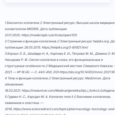
1 Биосинтез коллагена // Электронный ресурс: Высшая школа медицин
косметологии MEDERi. Дата публикации:
23.11.2020.
https://mederispb.ru/articles/open/105
2 Строение и функции коллагенов // Электронный ресурс helpiks.org. Да
публикации: 26.05.2015.
https://helpiks.org/3-60921.html
3 Борзых О. Б., Шнайдер Н. А., Карпова Е. И., Петрова М. М., Демина О. М.
Насырова Р. Ф. Синтез коллагена в коже, его функциональные и
структурные особенности // Медицинский вестник Северного Кавказа.
2021. — № 16 (4). — С. 443-450. DOI
https://doi.org/10.14300/mnnc.2021.16
4 Типы и функции коллагена // Электронный ресурс: MedUniver. Дата
обновления:
18.03.2021.
https://meduniver.com/Medical/genetika/tipi_i_funkcii_kollagena
5 Гудман Н. С., Карсдал М. А. Коллаген типа II // Биохимия коллагенов,
ламининов и эластина. —
2016.
https://www.sciencedirect.com/topics/pharmacology-toxicology-and