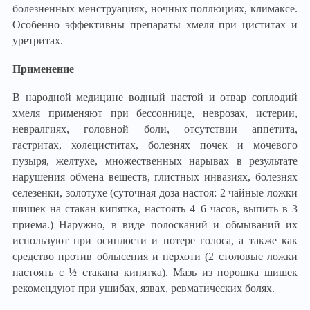
болезненных менструациях, ночных поллюциях, климаксе.
Особенно эффективны препараты хмеля при циститах и
уретритах.
Применение
В народной медицине водный настой и отвар соплодий
хмеля применяют при бессоннице, неврозах, истерии,
невралгиях, головной боли, отсутствии аппетита,
гастритах, холециститах, болезнях почек и мочевого
пузыря, желтухе, множественных нарывах в результате
нарушения обмена веществ, глистных инвазиях, болезнях
селезенки, золотухе (суточная доза настоя: 2 чайные ложки
шишек на стакан кипятка, настоять 4–6 часов, выпить в 3
приема.) Наружно, в виде полосканий и обмываний их
используют при осиплости и потере голоса, а также как
средство против облысения и перхоти (2 столовые ложки
настоять с ½ стакана кипятка). Мазь из порошка шишек
рекомендуют при ушибах, язвах, ревматических болях.