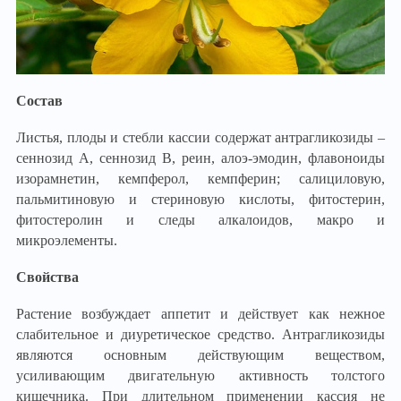
Состав
Листья, плоды и стебли кассии содержат антрагликозиды –
сеннозид А, сеннозид В, реин, алоэ-эмодин, флавоноиды
изорамнетин, кемпферол, кемпферин; салициловую,
пальмитиновую и стериновую кислоты, фитостерин,
фитостеролин и следы алкалоидов, макро и
микроэлементы.
Свойства
Растение возбуждает аппетит и действует как нежное
слабительное и диуретическое средство. Антрагликозиды
являются основным действующим веществом,
усиливающим двигательную активность толстого
кишечника. При длительном применении кассия не