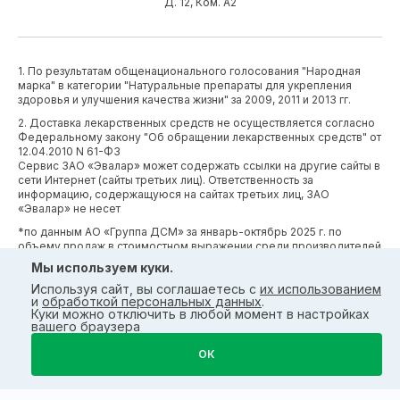
Д. 12, Ком. А2
1. По результатам общенационального голосования "Народная
марка" в категории "Натуральные препараты для укрепления
здоровья и улучшения качества жизни" за 2009, 2011 и 2013 гг.
2. Доставка лекарственных средств не осуществляется согласно
Федеральному закону "Об обращении лекарственных средств" от
12.04.2010 N 61-ФЗ
Сервис ЗАО «Эвалар» может содержать ссылки на другие сайты в
сети Интернет (сайты третьих лиц). Ответственность за
информацию, содержащуюся на сайтах третьих лиц, ЗАО
«Эвалар» не несет
*по данным АО «Группа ДСМ» за январь-октябрь 2025 г. по
объему продаж в стоимостном выражении среди производителей
БАД (без учета СТМ) БАД (без учета СТМ).
Мы используем куки.
*Производственные процессы и системы менеджмента ЗАО
Используя сайт, вы соглашаетесь с
их использованием
«Эвалар» сертифицированы в соответствии с требованиями
и
обработкой персональных данных
.
международных сертификатов GMP, ISO, HACCP
Куки можно отключить в любой момент в настройках
вашего браузера
ОК