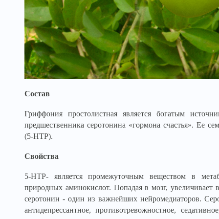
Состав
Гриффония простолистная является богатым источни
предшественника серотонина «гормона счастья». Ее се
(5-НТР).
Свойства
5-HTP- является промежуточным веществом в мета
природных аминокислот. Попадая в мозг, увеличивает 
серотонин - один из важнейших нейромедиаторов. Сер
антидепрессантное, противотревожностное, седативно