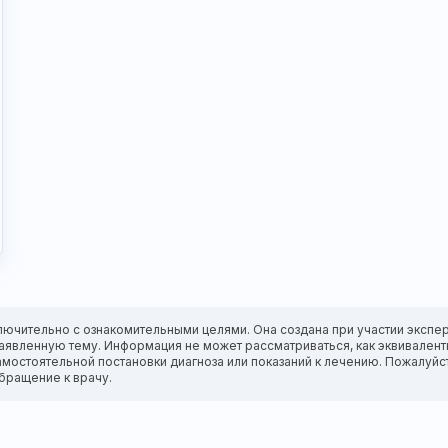
лючительно с ознакомительными целями. Она создана при участии экспер
а заявленную тему. Информация не может рассматриваться, как эквивале
амостоятельной постановки диагноза или показаний к лечению. Пожалуйс
бращение к врачу.