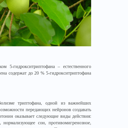
ком 5-гидрокситриптофана – естественного
мена содержат до 20 % 5-гидрокситриптофана
болизме триптофана, одной из важнейших
возможности передающих нейронов создавать
отонин оказывает следующие виды действия:
е, нормализующее сон, противомигренозное,