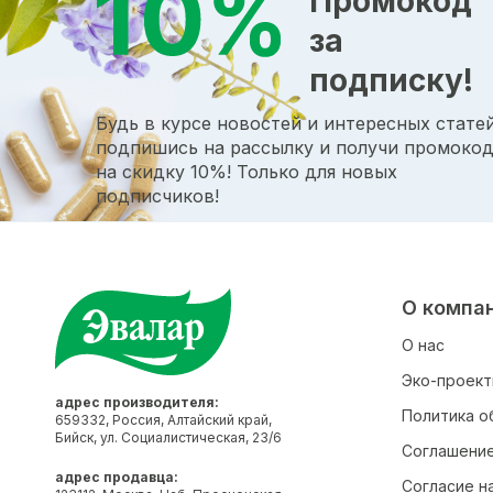
Промокод
за
подписку!
Будь в курсе новостей и интересных статей
подпишись на рассылку и получи промоко
на скидку 10%! Только для новых
подписчиков!
О компа
О нас
Эко-проек
адрес производителя:
Политика о
659332, Россия, Алтайский край,
Бийск, ул. Социалистическая, 23/6
Соглашение
адрес продавца:
Согласие н