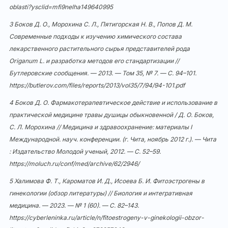
oblasti?ysclid=mfi9nelha149640995
3 Боков Д. О., Морохина С. Л., Пятигорская Н. В., Попов Д. М.
Современные подходы к изучению химического состава
лекарственного растительного сырья представителей рода
Origanum L. и разработка методов его стандартизации //
Бутлеровские сообщения. — 2013. — Том 35, № 7. — С. 94–101.
https://butlerov.com/files/reports/2013/vol35/7/94/94-101.pdf
4 Боков Д. О. Фармакотерапевтическое действие и использование в
практической медицине травы душицы обыкновенной / Д. О. Боков,
С. Л. Морохина // Медицина и здравоохранение: материалы I
Международной. науч. конференции. (г. Чита, ноябрь 2012 г.). — Чита
: Издательство Молодой ученый, 2012. — С. 52–59.
https://moluch.ru/conf/med/archive/62/2946/
5 Халимова Ф. Т., Кароматов И. Д., Исоева Б. И. Фитоэстрогены в
гинекологии (обзор литературы) // Биология и интегративная
медицина. — 2023. — № 1 (60). — С. 82–143.
https://cyberleninka.ru/article/n/fitoestrogeny-v-ginekologii-obzor-