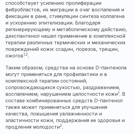
способствует усилению пролиферации
фибробластов, их миграции в очаг воспаления и
фиксации в ране, стимуляции синтеза коллагена
и ускорению эпителизации. Благодаря
регенерирующему и метаболическому действию,
декспантенол нашел применение в комплексной
терапии различных термических и механических
повреждений кожи: ссадин, порезов, трещин,
1,2
ожогов
.
Таким образом, средства на основе D-пантенола
могут применяться для профилактики и в
комплексной терапии состояний,
сопровождающихся сухостью, раздражением,
1
воспалением, нарушением целостности кожи
. В
составе комбинированных средств D-пантенол
также может применяться для улучшения
качества, повышения увлажненности и
эластичности кожи, поддержания ее здоровья и
2
продления молодости
.