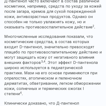
Д-пантенол часто включают в состав различной
косметики, например, средств по уходу за кожей
после загара, кремов для сухой поврежденной
кожи, антивозрастных продуктов. Однако он
способен не только увлажнять кожу, но и
2
оказывать противовоспалительное действие
.
Многочисленные исследования показали, что
косметические средства, в состав которых
входит D-пантенол, значительно превосходят
плацебо по противовоспалительному действию и
могут защищать кожу от негативного влияния
3,4
внешних факторов
. Этот эффект D-пантенола
широко используется в педиатрической
практике. Мази на его основе применяются при
опрелостях, атопическом и пеленочном
дерматитах, обветривании, легком обморожении
кожи, солнечных и термических ожогах I
4
степени
.
Клинически доказано, что Д-пантенол