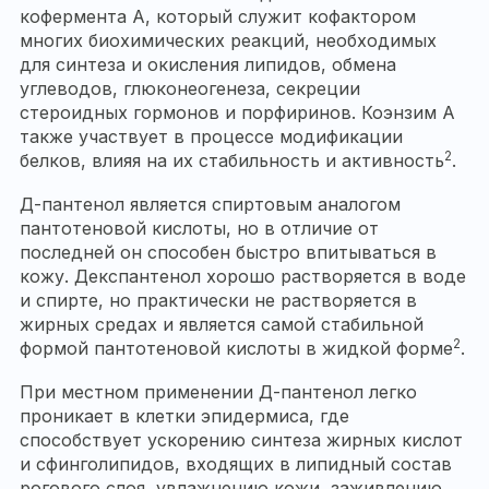
кофермента А, который служит кофактором
многих биохимических реакций, необходимых
для синтеза и окисления липидов, обмена
углеводов, глюконеогенеза, секреции
стероидных гормонов и порфиринов. Коэнзим А
также участвует в процессе модификации
2
белков, влияя на их стабильность и активность
.
Д-пантенол является спиртовым аналогом
пантотеновой кислоты, но в отличие от
последней он способен быстро впитываться в
кожу. Декспантенол хорошо растворяется в воде
и спирте, но практически не растворяется в
жирных средах и является самой стабильной
2
формой пантотеновой кислоты в жидкой форме
.
При местном применении Д-пантенол легко
проникает в клетки эпидермиса, где
способствует ускорению синтеза жирных кислот
и сфинголипидов, входящих в липидный состав
рогового слоя, увлажнению кожи, заживлению