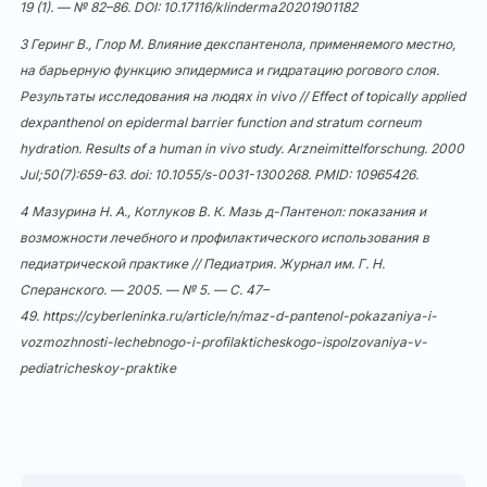
19 (1). — № 82–86. DOI:
10.17116/klinderma20201901182
3 Геринг В., Глор М. Влияние декспантенола, применяемого местно,
на барьерную функцию эпидермиса и гидратацию рогового слоя.
Результаты исследования на людях in vivo // Effect of topically applied
dexpanthenol on epidermal barrier function and stratum corneum
hydration. Results of a human in vivo study. Arzneimittelforschung. 2000
Jul;50(7):659-63. doi:
10.1055/s-0031-1300268
. PMID: 10965426.
4 Мазурина Н. А., Котлуков В. К. Мазь д-Пантенол: показания и
возможности лечебного и профилактического использования в
педиатрической практике // Педиатрия. Журнал им. Г. Н.
Сперанского. — 2005. — № 5. — С. 47–
49.
https://cyberleninka.ru/article/n/maz-d-pantenol-pokazaniya-i-
vozmozhnosti-lechebnogo-i-profilakticheskogo-ispolzovaniya-v-
pediatricheskoy-praktike