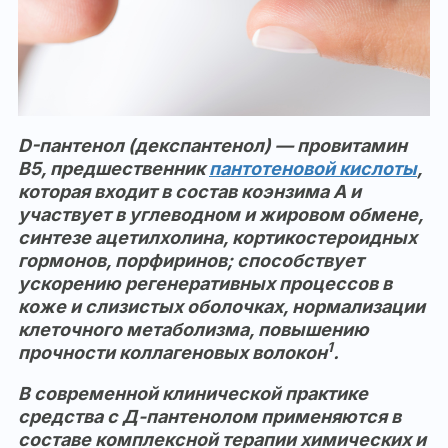
D-пантенол (декспантенол) — провитамин
B5, предшественник
пантотеновой кислоты
,
которая входит в состав коэнзима А и
участвует в углеводном и жировом обмене,
синтезе ацетилхолина, кортикостероидных
гормонов, порфиринов; способствует
ускорению регенеративных процессов в
коже и слизистых оболочках, нормализации
клеточного метаболизма, повышению
1
прочности коллагеновых волокон
.
В современной клинической практике
средства с Д-пантенолом применяются в
составе комплексной терапии химических и