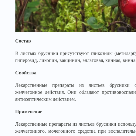
Состав
В листьях брусники присутствуют гликозиды (метиларбу
гиперозид, ликопин, вакцинин, эллаговая, хинная, винна
Свойства
Лекарственные препараты из листьев брусники о
желчегонное действия. Они обладают противовоспал
антисептическим действием.
Применение
Лекарственные препараты из листьев брусники использу
желчегонного, мочегонного средства при воспалитель