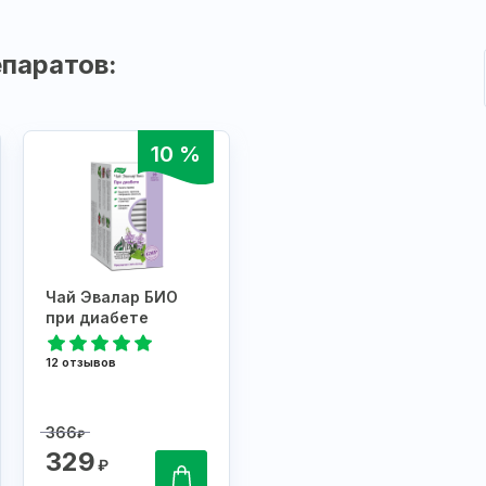
паратов:
10 %
Чай Эвалар БИО
при диабете
12 отзывов
366
₽
329
₽