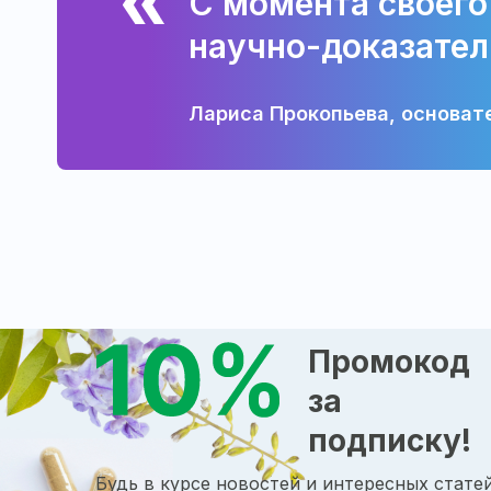
С момента своего
научно-доказател
Лариса Прокопьева, основат
Промокод
за
подписку!
Будь в курсе новостей и интересных статей