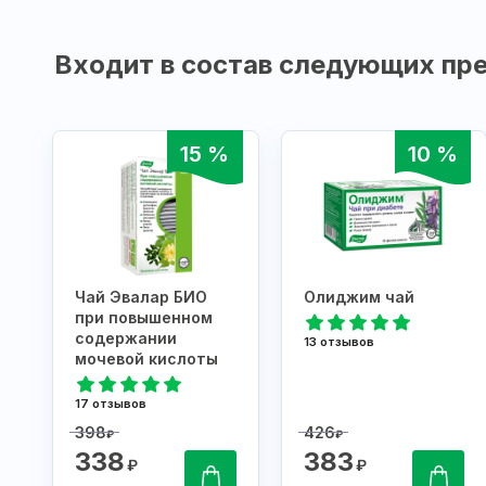
Входит в состав следующих пре
15 %
10 %
Чай Эвалар БИО
Олиджим чай
при повышенном
содержании
13 отзывов
мочевой кислоты
17 отзывов
398
426
₽
₽
338
383
₽
₽