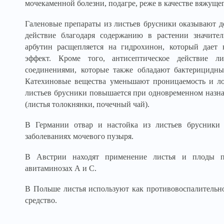
мочекаменной болезни, подагре, реже в качестве вяжущ
Галеновые препараты из листьев брусники оказывают 
действие благодаря содержанию в растении значител
арбутин расщепляется на гидрохинон, который дае
эффект. Кроме того, антисептическое действие л
соединениями, которые также обладают бактерицидн
Катехиновые вещества уменьшают проницаемость и ло
листьев брусники повышается при одновременном назна
(листья толокнянки, почечный чай).
В Германии отвар и настойка из листьев брусники
заболеваниях мочевого пузыря.
В Австрии находят применение листья и плоды п
авитаминозах А и С.
В Польше листья используют как противовоспалительно
средство.