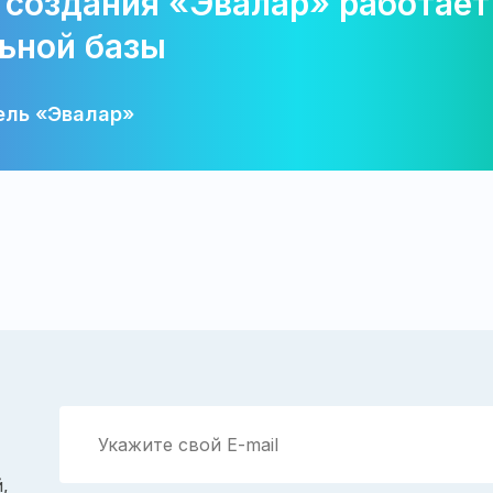
 создания «Эвалар» работает
ьной базы
ель «Эвалар»
,