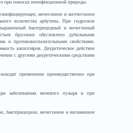
его при поносах неинфекционной природы.
дезинфицирующее, мочегонное и желчегонное
ьного количества арбутина. При гидролизе
т выраженный бактерицидный и мочегонный
истьев брусники обусловлено дубильными
ыми и противовоспалительными свойствами.
мкость капилляров. Диуретическое действие
чении с другими диуретическими средствами
 находят применение преимущественно при
ри заболеваниях мочевого пузыря и при
е, бактерицидное, мочегонное и витаминное